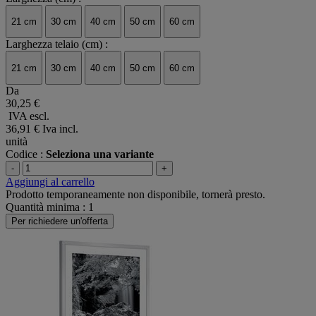
21 cm
30 cm
40 cm
50 cm
60 cm
Larghezza telaio (cm) :
21 cm
30 cm
40 cm
50 cm
60 cm
Da
30,25 €
IVA escl.
36,91 €
Iva incl.
unità
Codice :
Seleziona una variante
-
+
Aggiungi al carrello
Prodotto temporaneamente non disponibile, tornerà presto.
Quantità minima : 1
Per richiedere un'offerta