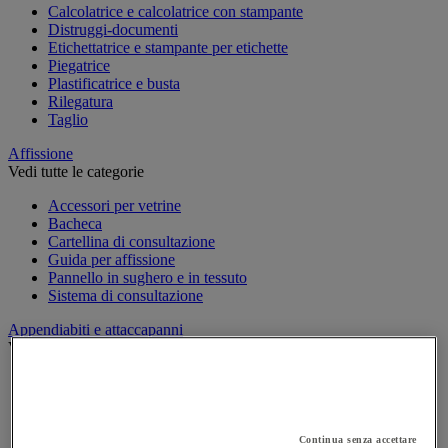
Calcolatrice e calcolatrice con stampante
Distruggi-documenti
Etichettatrice e stampante per etichette
Piegatrice
Plastificatrice e busta
Rilegatura
Taglio
Affissione
Vedi tutte le categorie
Accessori per vetrine
Bacheca
Cartellina di consultazione
Guida per affissione
Pannello in sughero e in tessuto
Sistema di consultazione
Appendiabiti e attaccapanni
Vedi tutte le categorie
Attaccapanni
Attaccapanni a muro
Porta-ombrelli
Stand porta-abiti
Continua senza accettare