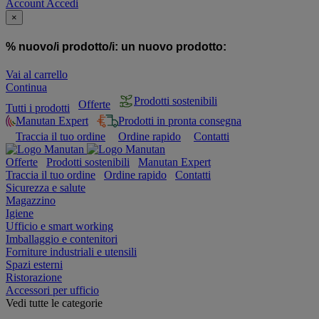
Account
Accedi
×
% nuovo/i prodotto/i:
un nuovo prodotto:
Vai al carrello
Continua
Prodotti sostenibili
Offerte
Tutti i prodotti
Manutan Expert
Prodotti in pronta consegna
Traccia il tuo ordine
Ordine rapido
Contatti
Offerte
Prodotti sostenibili
Manutan Expert
Traccia il tuo ordine
Ordine rapido
Contatti
Sicurezza e salute
Magazzino
Igiene
Ufficio e smart working
Imballaggio e contenitori
Forniture industriali e utensili
Spazi esterni
Ristorazione
Accessori per ufficio
Vedi tutte le categorie