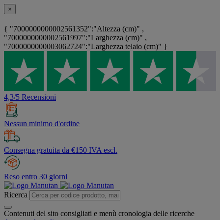
×
{ "7000000000002561352":"Altezza (cm)" ,
"7000000000002561997":"Larghezza (cm)" ,
"7000000000003062724":"Larghezza telaio (cm)" }
4,3/5 Recensioni
Nessun minimo d'ordine
Consegna gratuita da €150 IVA escl.
Reso entro 30 giorni
Ricerca
Contenuti del sito consigliati e menù cronologia delle ricerche