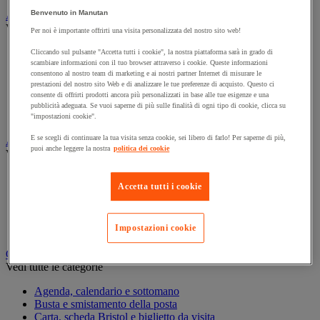
Benvenuto in Manutan
Armadio e archiviazione
Vedi tutte le categorie
Per noi è importante offrirti una visita personalizzata del nostro sito web!
Archiviazione orizzontale
Cliccando sul pulsante "Accetta tutti i cookie", la nostra piattaforma sarà in grado di
scambiare informazioni con il tuo browser attraverso i cookie. Queste informazioni
Archiviazione per cartelle sospese
consentono al nostro team di marketing e ai nostri partner Internet di misurare le
Armadio
prestazioni del nostro sito Web e di analizzare le tue preferenze di acquisto. Questo ci
Armadio per ufficio
consente di offrirti prodotti ancora più personalizzati in base alle tue esigenze e una
Carrello da ufficio
pubblicità adeguata. Se vuoi saperne di più sulle finalità di ogni tipo di cookie, clicca su
Libreria
"impostazioni cookie".
E se scegli di continuare la tua visita senza cookie, sei libero di farlo! Per saperne di più,
Audiovisivi
puoi anche leggere la nostra
politica dei cookie
Vedi tutte le categorie
Attrezzature audio e Hi-Fi
Accetta tutti i cookie
Connessione audio e video
Fotocamera, videocamera e binocolo
Insonorizzazione e registrazione professionali
Impostazioni cookie
Strumenti per proiezione e videoproiezione
Cancelleria e forniture per ufficio
Vedi tutte le categorie
Agenda, calendario e sottomano
Busta e smistamento della posta
Carta, scheda Bristol e biglietto da visita