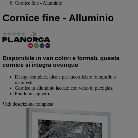
Cornice fine - Alluminio
Cornice fine - Alluminio
(0)
Nessuna
valutazione
Stesso
link
alla
Disponibile in vari colori e formati, questa
pagina.
cornice si integra ovunque
Design semplice, ideale per incorniciare fotografie o
manifesti.
Cornice in alluminio laccato con vetro in plexiglas.
Fondo in sughero.
Vedi descrizione completa