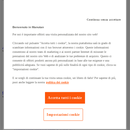
Vedi tutte le categorie
Archiviazione orizzontale
Archiviazione per cartelle sospese
Continua senza accettare
Armadio
Armadio per ufficio
Benvenuto in Manutan
Carrello da ufficio
Per noi è importante offrirti una visita personalizzata del nostro sito web!
Libreria
Cliccando sul pulsante "Accetta tutti i cookie", la nostra piattaforma sarà in grado di
Audiovisivi
scambiare informazioni con il tuo browser attraverso i cookie. Queste informazioni
Vedi tutte le categorie
consentono al nostro team di marketing e ai nostri partner Internet di misurare le
prestazioni del nostro sito Web e di analizzare le tue preferenze di acquisto. Questo ci
consente di offrirti prodotti ancora più personalizzati in base alle tue esigenze e una
Attrezzature audio e Hi-Fi
pubblicità adeguata. Se vuoi saperne di più sulle finalità di ogni tipo di cookie, clicca su
Connessione audio e video
"impostazioni cookie".
Fotocamera, videocamera e binocolo
Insonorizzazione e registrazione professionali
E se scegli di continuare la tua visita senza cookie, sei libero di farlo! Per saperne di più,
Strumenti per proiezione e videoproiezione
puoi anche leggere la nostra
politica dei cookie
Cancelleria e forniture per ufficio
Vedi tutte le categorie
Accetta tutti i cookie
Agenda, calendario e sottomano
Busta e smistamento della posta
Impostazioni cookie
Carta, scheda Bristol e biglietto da visita
Piccole forniture
Quaderno, blocco note e Post-it®