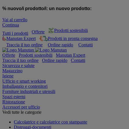
% nuovo/i prodotto/i:
un nuovo prodotto:
Vai al carrello
Continua
Prodotti sostenibili
Offerte
Tutti i prodotti
Manutan Expert
Prodotti in pronta consegna
Traccia il tuo ordine
Ordine rapido
Contatti
Offerte
Prodotti sostenibili
Manutan Expert
Traccia il tuo ordine
Ordine rapido
Contatti
Sicurezza e salute
Magazzino
Igiene
Ufficio e smart working
Imballaggio e contenitori
Forniture industriali e utensili
Spazi esterni
Ristorazione
Accessori per ufficio
Vedi tutte le categorie
Calcolatrice e calcolatrice con stampante
Distruggi-documenti