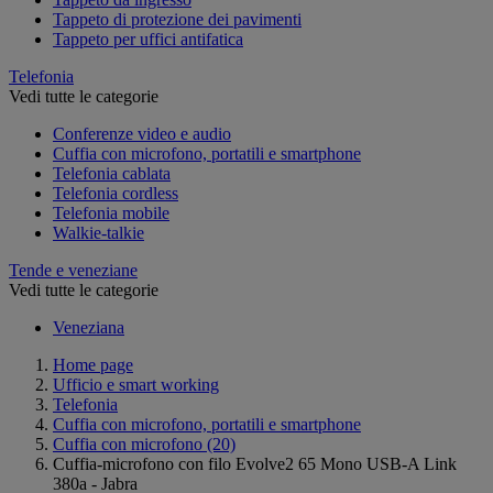
Tappeto di protezione dei pavimenti
Tappeto per uffici antifatica
Telefonia
Vedi tutte le categorie
Conferenze video e audio
Cuffia con microfono, portatili e smartphone
Telefonia cablata
Telefonia cordless
Telefonia mobile
Walkie-talkie
Tende e veneziane
Vedi tutte le categorie
Veneziana
Home page
Ufficio e smart working
Telefonia
Cuffia con microfono, portatili e smartphone
Cuffia con microfono
(20)
Cuffia-microfono con filo Evolve2 65 Mono USB-A Link
380a - Jabra