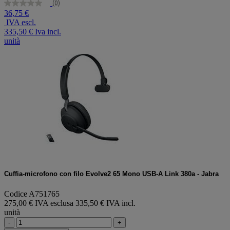
(0)
Nessuna
36,75 €
valutazione
IVA escl.
Stesso
link
335,50 €
Iva incl.
alla
unità
pagina.
Cuffia-microfono con filo Evolve2 65 Mono USB-A Link 380a - Jabra
Codice A751765
275,00 € IVA esclusa
335,50 € IVA incl.
unità
-
+