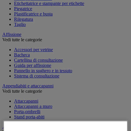
Etichettatrice e stampante per etichette
Piegatrice
Plastificatrice e busta
Rilegatura
Taglio
Affissione
Vedi tutte le categorie
Accessori per vetrine
Bacheca
Cartellina di consultazione
Guida per affissione
Pannello in sughero e in tessuto
Sistema di consultazione
Appendiabiti e attaccapanni
Vedi tutte le categorie
Attaccapanni
Attaccapanni a muro
Porta-ombrelli
Stand porta-abiti
Armadio e archiviazione