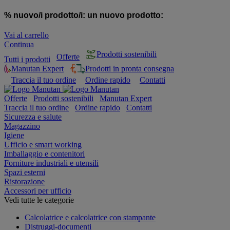
% nuovo/i prodotto/i:
un nuovo prodotto:
Vai al carrello
Continua
Prodotti sostenibili
Offerte
Tutti i prodotti
Manutan Expert
Prodotti in pronta consegna
Traccia il tuo ordine
Ordine rapido
Contatti
Offerte
Prodotti sostenibili
Manutan Expert
Traccia il tuo ordine
Ordine rapido
Contatti
Sicurezza e salute
Magazzino
Igiene
Ufficio e smart working
Imballaggio e contenitori
Forniture industriali e utensili
Spazi esterni
Ristorazione
Accessori per ufficio
Vedi tutte le categorie
Calcolatrice e calcolatrice con stampante
Distruggi-documenti