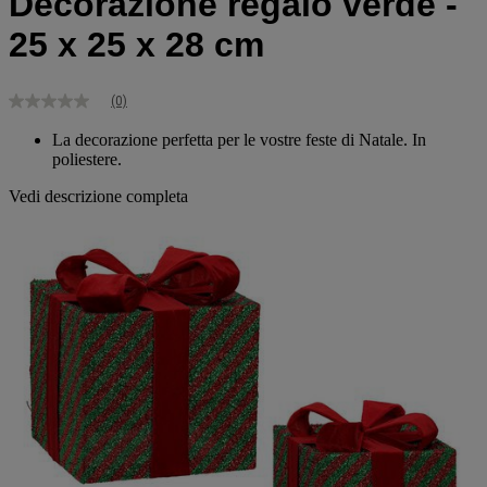
Decorazione regalo verde -
25 x 25 x 28 cm
(0)
Nessuna
valutazione
La decorazione perfetta per le vostre feste di Natale. In
Stesso
poliestere.
link
alla
pagina.
Vedi descrizione completa