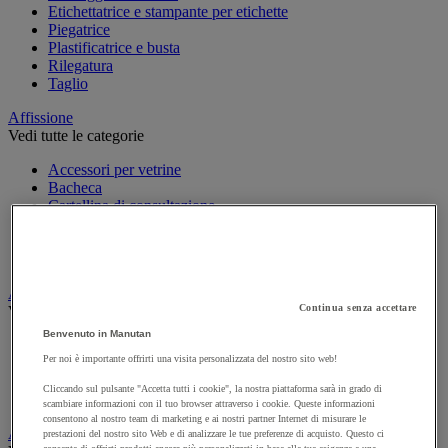
Etichettatrice e stampante per etichette
Piegatrice
Plastificatrice e busta
Rilegatura
Taglio
Affissione
Vedi tutte le categorie
Accessori per vetrine
Bacheca
Cartellina di consultazione
Guida per affissione
Pannello in sughero e in tessuto
Sistema di consultazione
Appendiabiti e attaccapanni
Continua senza accettare
Vedi tutte le categorie
Benvenuto in Manutan
Attaccapanni
Per noi è importante offrirti una visita personalizzata del nostro sito web!
Attaccapanni a muro
Porta-ombrelli
Cliccando sul pulsante "Accetta tutti i cookie", la nostra piattaforma sarà in grado di
Stand porta-abiti
scambiare informazioni con il tuo browser attraverso i cookie. Queste informazioni
consentono al nostro team di marketing e ai nostri partner Internet di misurare le
Armadio e archiviazione
prestazioni del nostro sito Web e di analizzare le tue preferenze di acquisto. Questo ci