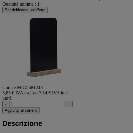
Quantità minima : 1
Per richiedere un'offerta
Codice MIG5681243
5,85 € IVA esclusa
7,14 € IVA incl.
unità
-
+
Aggiungi al carrello
Descrizione