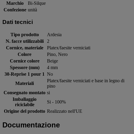
Marchio
Bi-Silque
Confezione
unità
Dati tecnici
Tipo prodotto
Ardesia
N. facce utilizzabili
2
Cornice, materiale
Platex/faesite verniciati
Colore
Pino, Nero
Cornice colore
Beige
Spessore (mm)
4 mm
30-Reprise 1 pour 1
No
Platex/faesite verniciati e base in legno di
Materiali
pino
Consegnato montato
si
Imballaggio
Si - 100%
riciclabile
Origine del prodotto
Realizzato nell'UE
Documentazione