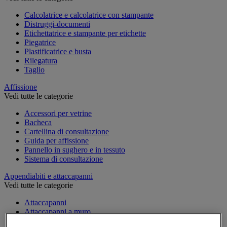
Calcolatrice e calcolatrice con stampante
Distruggi-documenti
Etichettatrice e stampante per etichette
Piegatrice
Plastificatrice e busta
Rilegatura
Taglio
Affissione
Vedi tutte le categorie
Accessori per vetrine
Bacheca
Cartellina di consultazione
Guida per affissione
Pannello in sughero e in tessuto
Sistema di consultazione
Appendiabiti e attaccapanni
Vedi tutte le categorie
Attaccapanni
Attaccapanni a muro
Porta-ombrelli