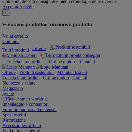
Contenuti del sito consigliati e menù cronologia delle ricerche
Account
Accedi
×
% nuovo/i prodotto/i:
un nuovo prodotto:
Vai al carrello
Continua
Prodotti sostenibili
Offerte
Tutti i prodotti
Manutan Expert
Prodotti in pronta consegna
Traccia il tuo ordine
Ordine rapido
Contatti
Offerte
Prodotti sostenibili
Manutan Expert
Traccia il tuo ordine
Ordine rapido
Contatti
Sicurezza e salute
Magazzino
Igiene
Ufficio e smart working
Imballaggio e contenitori
Forniture industriali e utensili
Spazi esterni
Ristorazione
Accessori per ufficio
Vedi tutte le categorie