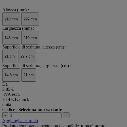
Altezza (mm) :
210 mm
297 mm
Larghezza (mm) :
148 mm
210 mm
Superficie di scrittura, altezza (cm) :
21 cm
29.7 cm
Superficie di scrittura, larghezza (cm) :
14.8 cm
21 cm
Da
5,85 €
IVA escl.
7,14 €
Iva incl.
unità
Codice :
Seleziona una variante
-
+
Aggiungi al carrello
Prodotto temporaneamente non disponibile, tornerà presto.