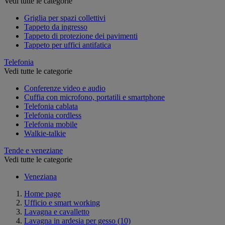
Vedi tutte le categorie
Griglia per spazi collettivi
Tappeto da ingresso
Tappeto di protezione dei pavimenti
Tappeto per uffici antifatica
Telefonia
Vedi tutte le categorie
Conferenze video e audio
Cuffia con microfono, portatili e smartphone
Telefonia cablata
Telefonia cordless
Telefonia mobile
Walkie-talkie
Tende e veneziane
Vedi tutte le categorie
Veneziana
Home page
Ufficio e smart working
Lavagna e cavalletto
Lavagna in ardesia per gesso
(10)