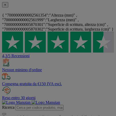
×
{ "7000000000002561354":"Altezza (mm)" ,
"7000000000002561999":"Larghezza (mm)" ,
"7000000000005870301":"Superficie di scrittura, altezza (cm)" ,
"7000000000005870302":"Superficie di scrittura, larghezza (cm)" }
4,3/5 Recensioni
Nessun minimo d'ordine
Consegna gratuita da €150 IVA escl.
Reso entro 30 giorni
Ricerca