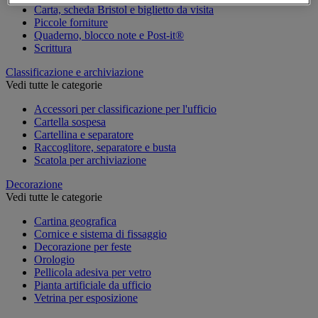
Carta, scheda Bristol e biglietto da visita
Piccole forniture
Quaderno, blocco note e Post-it®
Scrittura
Classificazione e archiviazione
Vedi tutte le categorie
Accessori per classificazione per l'ufficio
Cartella sospesa
Cartellina e separatore
Raccoglitore, separatore e busta
Scatola per archiviazione
Decorazione
Vedi tutte le categorie
Cartina geografica
Cornice e sistema di fissaggio
Decorazione per feste
Orologio
Pellicola adesiva per vetro
Pianta artificiale da ufficio
Vetrina per esposizione