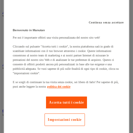
Stand porta-abiti
Armadio e archiviazione
Vedi tutte le categorie
Continua senza accettare
Archiviazione orizzontale
Benvenuto in Manutan
Archiviazione per cartelle sospese
Armadio
Per noi è importante offrirti una visita personalizzata del nostro sito web!
Armadio per ufficio
Cliccando sul pulsante "Accetta tutti i cookie", la nostra piattaforma sarà in grado di
Carrello da ufficio
scambiare informazioni con il tuo browser attraverso i cookie. Queste informazioni
Libreria
consentono al nostro team di marketing e ai nostri partner Internet di misurare le
prestazioni del nostro sito Web e di analizzare le tue preferenze di acquisto. Questo ci
Audiovisivi
consente di offrirti prodotti ancora più personalizzati in base alle tue esigenze e una
Vedi tutte le categorie
pubblicità adeguata. Se vuoi saperne di più sulle finalità di ogni tipo di cookie, clicca su
"impostazioni cookie".
Attrezzature audio e Hi-Fi
E se scegli di continuare la tua visita senza cookie, sei libero di farlo! Per saperne di più,
Connessione audio e video
puoi anche leggere la nostra
politica dei cookie
Fotocamera, videocamera e binocolo
Insonorizzazione e registrazione professionali
Strumenti per proiezione e videoproiezione
Accetta tutti i cookie
Cancelleria e forniture per ufficio
Vedi tutte le categorie
Impostazioni cookie
Agenda, calendario e sottomano
Busta e smistamento della posta