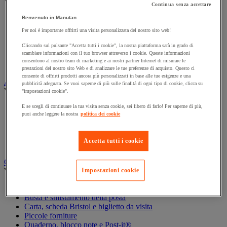
Vedi tutte le categorie
Continua senza accettare
Archiviazione orizzontale
Benvenuto in Manutan
Archiviazione per cartelle sospese
Per noi è importante offrirti una visita personalizzata del nostro sito web!
Armadio
Armadio per ufficio
Cliccando sul pulsante "Accetta tutti i cookie", la nostra piattaforma sarà in grado di
scambiare informazioni con il tuo browser attraverso i cookie. Queste informazioni
Carrello da ufficio
consentono al nostro team di marketing e ai nostri partner Internet di misurare le
Libreria
prestazioni del nostro sito Web e di analizzare le tue preferenze di acquisto. Questo ci
consente di offrirti prodotti ancora più personalizzati in base alle tue esigenze e una
Audiovisivi
pubblicità adeguata. Se vuoi saperne di più sulle finalità di ogni tipo di cookie, clicca su
Vedi tutte le categorie
"impostazioni cookie".
E se scegli di continuare la tua visita senza cookie, sei libero di farlo! Per saperne di più,
Attrezzature audio e Hi-Fi
puoi anche leggere la nostra
politica dei cookie
Connessione audio e video
Fotocamera, videocamera e binocolo
Insonorizzazione e registrazione professionali
Accetta tutti i cookie
Strumenti per proiezione e videoproiezione
Cancelleria e forniture per ufficio
Vedi tutte le categorie
Impostazioni cookie
Agenda, calendario e sottomano
Busta e smistamento della posta
Carta, scheda Bristol e biglietto da visita
Piccole forniture
Quaderno, blocco note e Post-it®