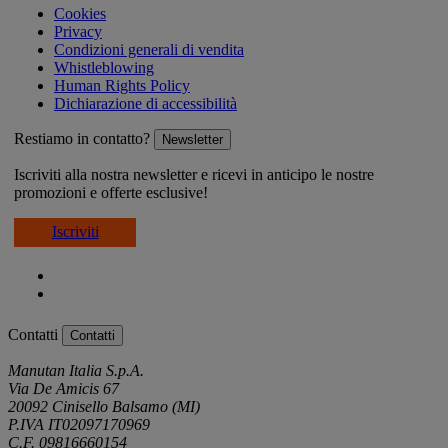
Cookies
Privacy
Condizioni generali di vendita
Whistleblowing
Human Rights Policy
Dichiarazione di accessibilità
Restiamo in contatto?
Newsletter
Iscriviti alla nostra newsletter e ricevi in anticipo le nostre
promozioni e offerte esclusive!
Iscriviti
Contatti
Contatti
Manutan Italia S.p.A.
Via De Amicis 67
20092 Cinisello Balsamo (MI)
P.IVA IT02097170969
C.F. 09816660154