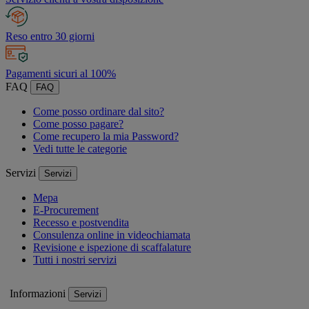
Reso entro 30 giorni
Pagamenti sicuri al 100%
FAQ
FAQ
Come posso ordinare dal sito?
Come posso pagare?
Come recupero la mia Password?
Vedi tutte le categorie
Servizi
Servizi
Mepa
E-Procurement
Recesso e postvendita
Consulenza online in videochiamata
Revisione e ispezione di scaffalature
Tutti i nostri servizi
Informazioni
Servizi