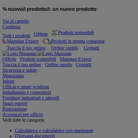
% nuovo/i prodotto/i:
un nuovo prodotto:
Vai al carrello
Continua
Prodotti sostenibili
Offerte
Tutti i prodotti
Manutan Expert
Prodotti in pronta consegna
Traccia il tuo ordine
Ordine rapido
Contatti
Offerte
Prodotti sostenibili
Manutan Expert
Traccia il tuo ordine
Ordine rapido
Contatti
Sicurezza e salute
Magazzino
Igiene
Ufficio e smart working
Imballaggio e contenitori
Forniture industriali e utensili
Spazi esterni
Ristorazione
Accessori per ufficio
Vedi tutte le categorie
Calcolatrice e calcolatrice con stampante
Distruggi-documenti