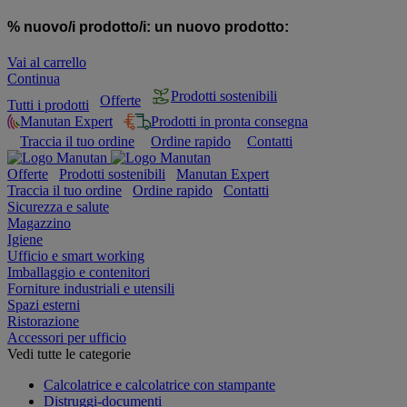
% nuovo/i prodotto/i:
un nuovo prodotto:
Vai al carrello
Continua
Prodotti sostenibili
Offerte
Tutti i prodotti
Manutan Expert
Prodotti in pronta consegna
Traccia il tuo ordine
Ordine rapido
Contatti
Offerte
Prodotti sostenibili
Manutan Expert
Traccia il tuo ordine
Ordine rapido
Contatti
Sicurezza e salute
Magazzino
Igiene
Ufficio e smart working
Imballaggio e contenitori
Forniture industriali e utensili
Spazi esterni
Ristorazione
Accessori per ufficio
Vedi tutte le categorie
Calcolatrice e calcolatrice con stampante
Distruggi-documenti