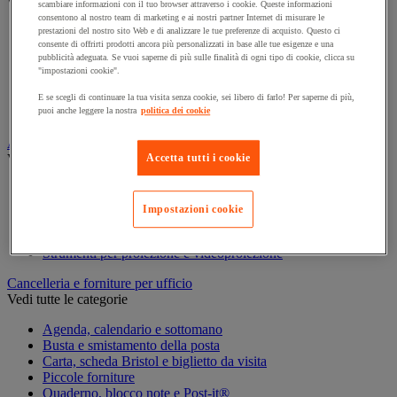
Vedi tutte le categorie
scambiare informazioni con il tuo browser attraverso i cookie. Queste informazioni
consentono al nostro team di marketing e ai nostri partner Internet di misurare le
prestazioni del nostro sito Web e di analizzare le tue preferenze di acquisto. Questo ci
Archiviazione orizzontale
consente di offrirti prodotti ancora più personalizzati in base alle tue esigenze e una
Archiviazione per cartelle sospese
pubblicità adeguata. Se vuoi saperne di più sulle finalità di ogni tipo di cookie, clicca su
Armadio
"impostazioni cookie".
Armadio per ufficio
Carrello da ufficio
E se scegli di continuare la tua visita senza cookie, sei libero di farlo! Per saperne di più,
puoi anche leggere la nostra
politica dei cookie
Libreria
Audiovisivi
Accetta tutti i cookie
Vedi tutte le categorie
Attrezzature audio e Hi-Fi
Connessione audio e video
Impostazioni cookie
Fotocamera, videocamera e binocolo
Insonorizzazione e registrazione professionali
Strumenti per proiezione e videoproiezione
Cancelleria e forniture per ufficio
Vedi tutte le categorie
Agenda, calendario e sottomano
Busta e smistamento della posta
Carta, scheda Bristol e biglietto da visita
Piccole forniture
Quaderno, blocco note e Post-it®