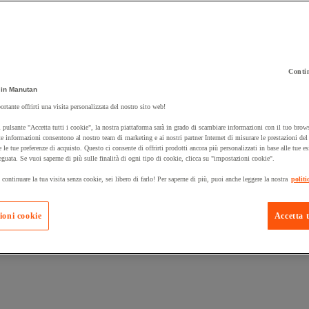
Contin
in Manutan
 carrello un prodotto:
ortante offrirti una visita personalizzata del nostro sito web!
 pulsante "Accetta tutti i cookie", la nostra piattaforma sarà in grado di scambiare informazioni con il tuo brows
e informazioni consentono al nostro team di marketing e ai nostri partner Internet di misurare le prestazioni de
e le tue preferenze di acquisto. Questo ci consente di offrirti prodotti ancora più personalizzati in base alle tue e
Prodotti in pron
Manutan Expert
eguata. Se vuoi saperne di più sulle finalità di ogni tipo di cookie, clicca su "impostazioni cookie".
 continuare la tua visita senza cookie, sei libero di farlo! Per saperne di più, puoi anche leggere la nostra
politi
ioni cookie
Accetta t