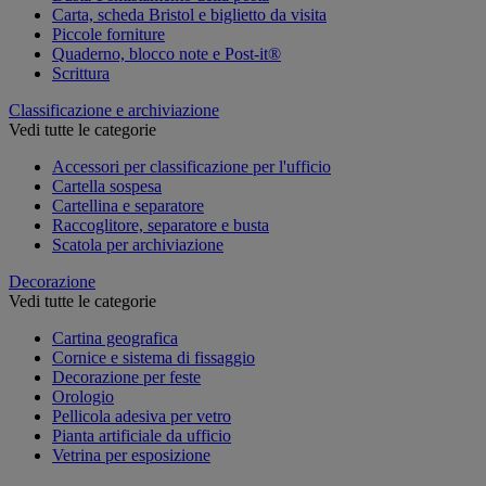
Carta, scheda Bristol e biglietto da visita
Piccole forniture
Quaderno, blocco note e Post-it®
Scrittura
Classificazione e archiviazione
Vedi tutte le categorie
Accessori per classificazione per l'ufficio
Cartella sospesa
Cartellina e separatore
Raccoglitore, separatore e busta
Scatola per archiviazione
Decorazione
Vedi tutte le categorie
Cartina geografica
Cornice e sistema di fissaggio
Decorazione per feste
Orologio
Pellicola adesiva per vetro
Pianta artificiale da ufficio
Vetrina per esposizione