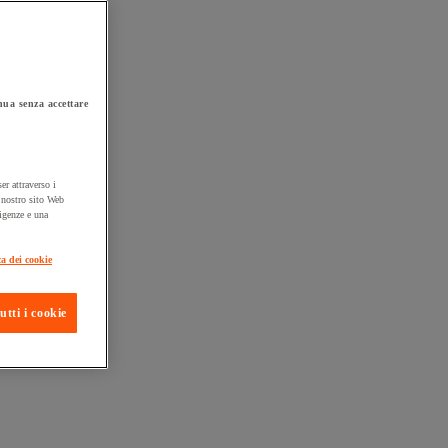
ua senza accettare
er attraverso i
l nostro sito Web
sigenze e una
ta consegna
ca dei cookie
utti i cookie