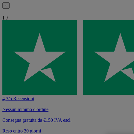
×
{ }
4,3/5 Recensioni
Nessun minimo d'ordine
Consegna gratuita da €150 IVA escl.
Reso entro 30 giorni