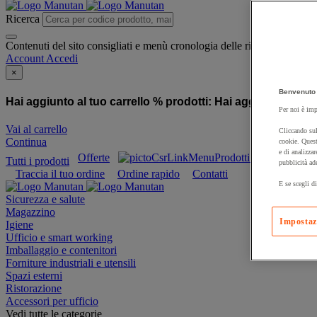
Ricerca
Contenuti del sito consigliati e menù cronologia delle ricerche
Account
Accedi
×
Benvenuto 
Hai aggiunto al tuo carrello % prodotti:
Hai aggiunto al tuo
Per noi è imp
Vai al carrello
Cliccando sul
Continua
cookie. Quest
e di analizzar
Offerte
Prodotti sostenibili
Tutti i prodotti
pubblicità ad
Traccia il tuo ordine
Ordine rapido
Contatti
E se scegli di
Sicurezza e salute
Magazzino
Impostaz
Igiene
Ufficio e smart working
Imballaggio e contenitori
Forniture industriali e utensili
Spazi esterni
Ristorazione
Accessori per ufficio
Vedi tutte le categorie