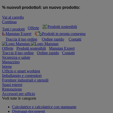
% nuovo/i prodotto/i:
un nuovo prodotto:
Vai al carrello
Continua
Prodotti sostenibili
Offerte
Tutti i prodotti
Manutan Expert
Prodotti in pronta consegna
Traccia il tuo ordine
Ordine rapido
Contatti
Offerte
Prodotti sostenibili
Manutan Expert
Traccia il tuo ordine
Ordine rapido
Contatti
Sicurezza e salute
Magazzino
Igiene
Ufficio e smart working
Imballaggio e contenitori
Forniture industriali e utensili
Spazi esterni
Ristorazione
Accessori per ufficio
Vedi tutte le categorie
Calcolatrice e calcolatrice con stampante
Distruggi-documenti