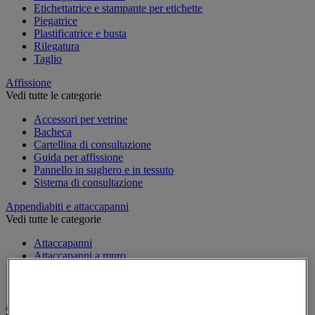
Etichettatrice e stampante per etichette
Piegatrice
Plastificatrice e busta
Rilegatura
Taglio
Affissione
Vedi tutte le categorie
Accessori per vetrine
Bacheca
Cartellina di consultazione
Guida per affissione
Pannello in sughero e in tessuto
Sistema di consultazione
Appendiabiti e attaccapanni
Vedi tutte le categorie
Attaccapanni
Attaccapanni a muro
Porta-ombrelli
Stand porta-abiti
Armadio e archiviazione