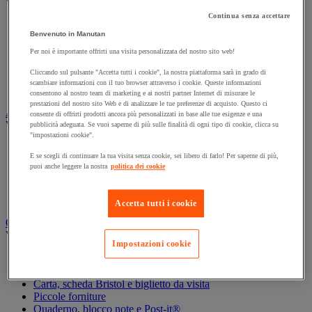
Vedi tutte le categorie
Continua senza accettare
Archiviazione orizzontale
Benvenuto in Manutan
Archiviazione per cartelle sospese
Armadio
Per noi è importante offrirti una visita personalizzata del nostro sito web!
Armadio per ufficio
Cliccando sul pulsante "Accetta tutti i cookie", la nostra piattaforma sarà in grado di
Carrello da ufficio
scambiare informazioni con il tuo browser attraverso i cookie. Queste informazioni
Libreria
consentono al nostro team di marketing e ai nostri partner Internet di misurare le
prestazioni del nostro sito Web e di analizzare le tue preferenze di acquisto. Questo ci
Audiovisivi
consente di offrirti prodotti ancora più personalizzati in base alle tue esigenze e una
Vedi tutte le categorie
pubblicità adeguata. Se vuoi saperne di più sulle finalità di ogni tipo di cookie, clicca su
"impostazioni cookie".
Attrezzature audio e Hi-Fi
E se scegli di continuare la tua visita senza cookie, sei libero di farlo! Per saperne di più,
Connessione audio e video
puoi anche leggere la nostra
politica dei cookie
Fotocamera, videocamera e binocolo
Insonorizzazione e registrazione professionali
Strumenti per proiezione e videoproiezione
Accetta tutti i cookie
Cancelleria e forniture per ufficio
Vedi tutte le categorie
Impostazioni cookie
Agenda, calendario e sottomano
Busta e smistamento della posta
Carta, scheda Bristol e biglietto da visita
Piccole forniture
Quaderno, blocco note e Post-it®