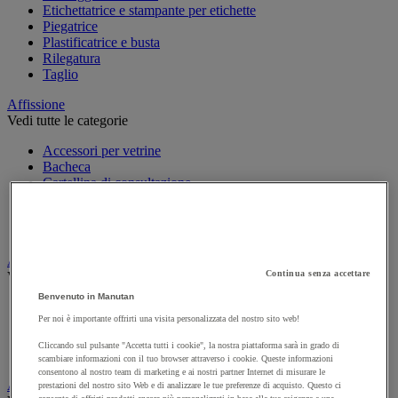
Etichettatrice e stampante per etichette
Piegatrice
Plastificatrice e busta
Rilegatura
Taglio
Affissione
Vedi tutte le categorie
Accessori per vetrine
Bacheca
Cartellina di consultazione
Guida per affissione
Pannello in sughero e in tessuto
Sistema di consultazione
Appendiabiti e attaccapanni
Continua senza accettare
Vedi tutte le categorie
Benvenuto in Manutan
Attaccapanni
Per noi è importante offrirti una visita personalizzata del nostro sito web!
Attaccapanni a muro
Porta-ombrelli
Cliccando sul pulsante "Accetta tutti i cookie", la nostra piattaforma sarà in grado di
Stand porta-abiti
scambiare informazioni con il tuo browser attraverso i cookie. Queste informazioni
consentono al nostro team di marketing e ai nostri partner Internet di misurare le
Armadio e archiviazione
prestazioni del nostro sito Web e di analizzare le tue preferenze di acquisto. Questo ci