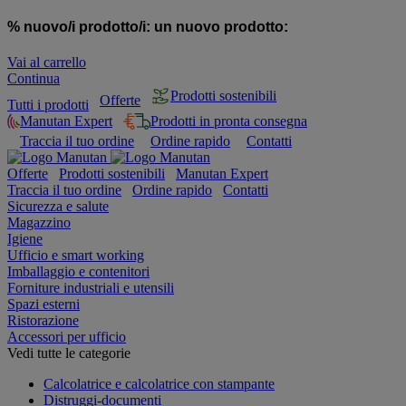
% nuovo/i prodotto/i:
un nuovo prodotto:
Vai al carrello
Continua
Prodotti sostenibili
Offerte
Tutti i prodotti
Manutan Expert
Prodotti in pronta consegna
Traccia il tuo ordine
Ordine rapido
Contatti
Offerte
Prodotti sostenibili
Manutan Expert
Traccia il tuo ordine
Ordine rapido
Contatti
Sicurezza e salute
Magazzino
Igiene
Ufficio e smart working
Imballaggio e contenitori
Forniture industriali e utensili
Spazi esterni
Ristorazione
Accessori per ufficio
Vedi tutte le categorie
Calcolatrice e calcolatrice con stampante
Distruggi-documenti