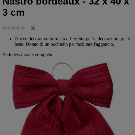
Nastro bordeaux - 32 x 40 x
3 cm
(0)
Nessuna
valutazione
Fiocco decorativo bordeaux. Perfetto per le decorazioni per le
Stesso
feste. Dotato di un occhiello per facilitare l'aggancio.
link
alla
pagina.
Vedi descrizione completa