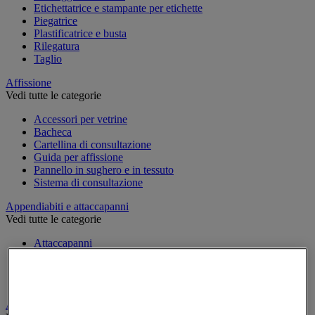
Etichettatrice e stampante per etichette
Piegatrice
Plastificatrice e busta
Rilegatura
Taglio
Affissione
Vedi tutte le categorie
Accessori per vetrine
Bacheca
Cartellina di consultazione
Guida per affissione
Pannello in sughero e in tessuto
Sistema di consultazione
Appendiabiti e attaccapanni
Vedi tutte le categorie
Attaccapanni
Attaccapanni a muro
Porta-ombrelli
Stand porta-abiti
Armadio e archiviazione