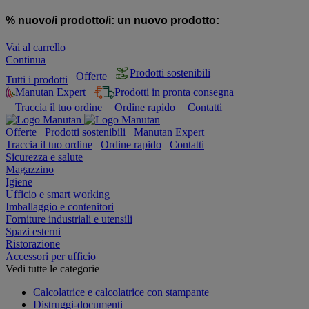
% nuovo/i prodotto/i:
un nuovo prodotto:
Vai al carrello
Continua
Prodotti sostenibili
Offerte
Tutti i prodotti
Manutan Expert
Prodotti in pronta consegna
Traccia il tuo ordine
Ordine rapido
Contatti
Offerte
Prodotti sostenibili
Manutan Expert
Traccia il tuo ordine
Ordine rapido
Contatti
Sicurezza e salute
Magazzino
Igiene
Ufficio e smart working
Imballaggio e contenitori
Forniture industriali e utensili
Spazi esterni
Ristorazione
Accessori per ufficio
Vedi tutte le categorie
Calcolatrice e calcolatrice con stampante
Distruggi-documenti