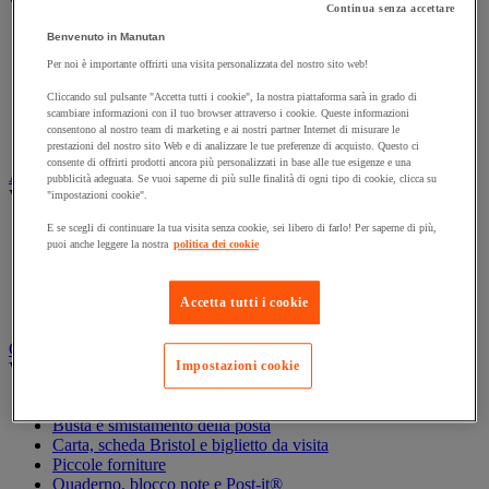
Vedi tutte le categorie
Continua senza accettare
Benvenuto in Manutan
Archiviazione orizzontale
Archiviazione per cartelle sospese
Per noi è importante offrirti una visita personalizzata del nostro sito web!
Armadio
Cliccando sul pulsante "Accetta tutti i cookie", la nostra piattaforma sarà in grado di
Armadio per ufficio
scambiare informazioni con il tuo browser attraverso i cookie. Queste informazioni
Carrello da ufficio
consentono al nostro team di marketing e ai nostri partner Internet di misurare le
Libreria
prestazioni del nostro sito Web e di analizzare le tue preferenze di acquisto. Questo ci
consente di offrirti prodotti ancora più personalizzati in base alle tue esigenze e una
Audiovisivi
pubblicità adeguata. Se vuoi saperne di più sulle finalità di ogni tipo di cookie, clicca su
Vedi tutte le categorie
"impostazioni cookie".
E se scegli di continuare la tua visita senza cookie, sei libero di farlo! Per saperne di più,
Attrezzature audio e Hi-Fi
puoi anche leggere la nostra
politica dei cookie
Connessione audio e video
Fotocamera, videocamera e binocolo
Insonorizzazione e registrazione professionali
Accetta tutti i cookie
Strumenti per proiezione e videoproiezione
Cancelleria e forniture per ufficio
Impostazioni cookie
Vedi tutte le categorie
Agenda, calendario e sottomano
Busta e smistamento della posta
Carta, scheda Bristol e biglietto da visita
Piccole forniture
Quaderno, blocco note e Post-it®