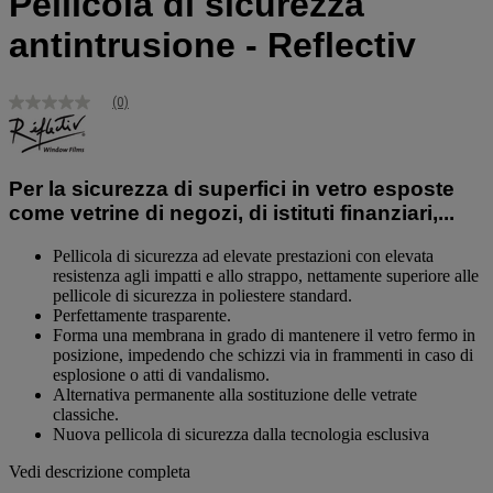
Pellicola di sicurezza
antintrusione - Reflectiv
(0)
Nessuna
valutazione
Stesso
link
alla
Per la sicurezza di superfici in vetro esposte
pagina.
come vetrine di negozi, di istituti finanziari,...
Pellicola di sicurezza ad elevate prestazioni con elevata
resistenza agli impatti e allo strappo, nettamente superiore alle
pellicole di sicurezza in poliestere standard.
Perfettamente trasparente.
Forma una membrana in grado di mantenere il vetro fermo in
posizione, impedendo che schizzi via in frammenti in caso di
esplosione o atti di vandalismo.
Alternativa permanente alla sostituzione delle vetrate
classiche.
Nuova pellicola di sicurezza dalla tecnologia esclusiva
Vedi descrizione completa