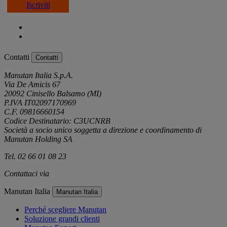
Iscriviti
Contatti
Contatti
Manutan Italia S.p.A.
Via De Amicis 67
20092 Cinisello Balsamo (MI)
P.IVA IT02097170969
C.F. 09816660154
Codice Destinatario: C3UCNRB
Società a socio unico soggetta a direzione e coordinamento di
Manutan Holding SA
Tel. 02 66 01 08 23
Contattaci via
e-mail
Manutan Italia
Manutan Italia
Perché scegliere Manutan
Soluzione grandi clienti