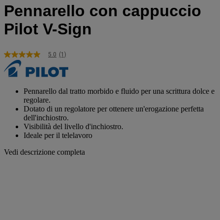
Pennarello con cappuccio
Pilot V-Sign
5.0
(1)
5.0
stelle
su
5
,
Pennarello dal tratto morbido e fluido per una scrittura dolce e
valore
regolare.
di
Dotato di un regolatore per ottenere un'erogazione perfetta
valutazione
dell'inchiostro.
medio.
Visibilità del livello d'inchiostro.
Read
Ideale per il telelavoro
a
Review.
Vedi descrizione completa
Stesso
link
alla
pagina.