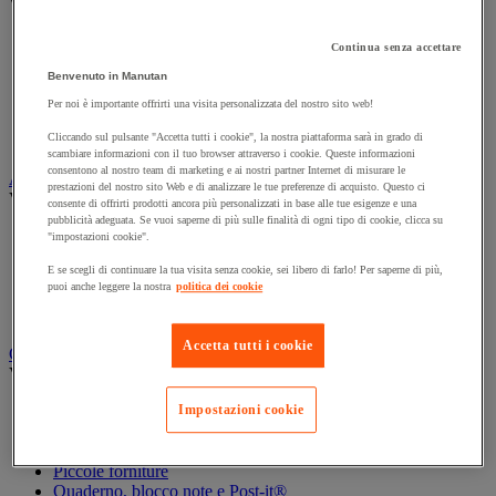
Vedi tutte le categorie
Archiviazione orizzontale
Continua senza accettare
Archiviazione per cartelle sospese
Benvenuto in Manutan
Armadio
Armadio per ufficio
Per noi è importante offrirti una visita personalizzata del nostro sito web!
Carrello da ufficio
Cliccando sul pulsante "Accetta tutti i cookie", la nostra piattaforma sarà in grado di
Libreria
scambiare informazioni con il tuo browser attraverso i cookie. Queste informazioni
consentono al nostro team di marketing e ai nostri partner Internet di misurare le
Audiovisivi
prestazioni del nostro sito Web e di analizzare le tue preferenze di acquisto. Questo ci
Vedi tutte le categorie
consente di offrirti prodotti ancora più personalizzati in base alle tue esigenze e una
pubblicità adeguata. Se vuoi saperne di più sulle finalità di ogni tipo di cookie, clicca su
Attrezzature audio e Hi-Fi
"impostazioni cookie".
Connessione audio e video
E se scegli di continuare la tua visita senza cookie, sei libero di farlo! Per saperne di più,
Fotocamera, videocamera e binocolo
puoi anche leggere la nostra
politica dei cookie
Insonorizzazione e registrazione professionali
Strumenti per proiezione e videoproiezione
Accetta tutti i cookie
Cancelleria e forniture per ufficio
Vedi tutte le categorie
Agenda, calendario e sottomano
Impostazioni cookie
Busta e smistamento della posta
Carta, scheda Bristol e biglietto da visita
Piccole forniture
Quaderno, blocco note e Post-it®