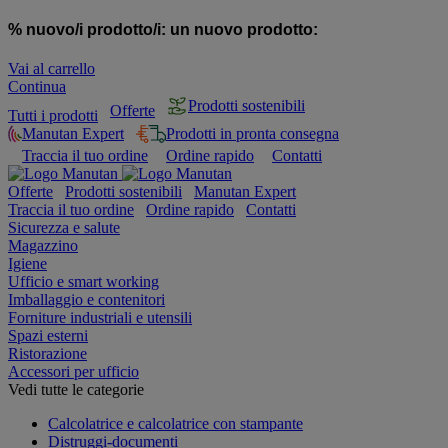
% nuovo/i prodotto/i:
un nuovo prodotto:
Vai al carrello
Continua
Prodotti sostenibili
Offerte
Tutti i prodotti
Manutan Expert
Prodotti in pronta consegna
Traccia il tuo ordine
Ordine rapido
Contatti
Offerte
Prodotti sostenibili
Manutan Expert
Traccia il tuo ordine
Ordine rapido
Contatti
Sicurezza e salute
Magazzino
Igiene
Ufficio e smart working
Imballaggio e contenitori
Forniture industriali e utensili
Spazi esterni
Ristorazione
Accessori per ufficio
Vedi tutte le categorie
Calcolatrice e calcolatrice con stampante
Distruggi-documenti