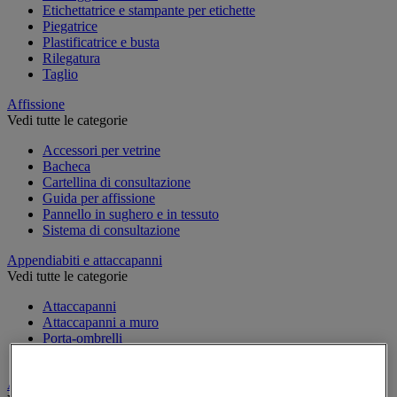
Etichettatrice e stampante per etichette
Piegatrice
Plastificatrice e busta
Rilegatura
Taglio
Affissione
Vedi tutte le categorie
Accessori per vetrine
Bacheca
Cartellina di consultazione
Guida per affissione
Pannello in sughero e in tessuto
Sistema di consultazione
Appendiabiti e attaccapanni
Vedi tutte le categorie
Attaccapanni
Attaccapanni a muro
Porta-ombrelli
Stand porta-abiti
Armadio e archiviazione