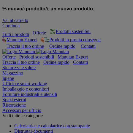
% nuovo/i prodotto/i:
un nuovo prodotto:
Vai al carrello
Continua
Prodotti sostenibili
Offerte
Tutti i prodotti
Manutan Expert
Prodotti in pronta consegna
Traccia il tuo ordine
Ordine rapido
Contatti
Offerte
Prodotti sostenibili
Manutan Expert
Traccia il tuo ordine
Ordine rapido
Contatti
Sicurezza e salute
Magazzino
Igiene
Ufficio e smart working
Imballaggio e contenitori
Forniture industriali e utensili
Spazi esterni
Ristorazione
Accessori per ufficio
Vedi tutte le categorie
Calcolatrice e calcolatrice con stampante
Distruggi-documenti