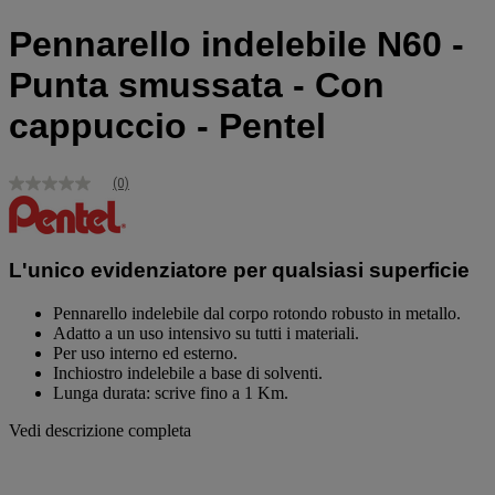
Pennarello indelebile N60 -
Punta smussata - Con
cappuccio - Pentel
(0)
Nessuna
valutazione
Stesso
link
alla
L'unico evidenziatore per qualsiasi superficie
pagina.
Pennarello indelebile dal corpo rotondo robusto in metallo.
Adatto a un uso intensivo su tutti i materiali.
Per uso interno ed esterno.
Inchiostro indelebile a base di solventi.
Lunga durata: scrive fino a 1 Km.
Vedi descrizione completa