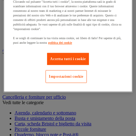
Vedi tutte le categorie
Cliccando sul pulsante "Accetta tutti i cookie", la nostra piattaforma sarà in grado di
scambiare informazioni con il tuo browser attraverso i cookie. Queste informazioni
Archiviazione orizzontale
consentono al nostro team di marketing e ai nostri partner Internet di misurare le
prestazioni del nostro sito Web e di analizzare le tue preferenze di acquisto. Questo ci
Archiviazione per cartelle sospese
consente di offrirti prodotti ancora più personalizzati in base alle tue esigenze e una
Armadio
pubblicità adeguata. Se vuoi saperne di più sulle finalità di ogni tipo di cookie, clicca su
Armadio per ufficio
"impostazioni cookie".
Carrello da ufficio
Libreria
E se scegli di continuare la tua visita senza cookie, sei libero di farlo! Per saperne di più,
puoi anche leggere la nostra
politica dei cookie
Audiovisivi
Vedi tutte le categorie
Accetta tutti i cookie
Attrezzature audio e Hi-Fi
Connessione audio e video
Fotocamera, videocamera e binocolo
Impostazioni cookie
Insonorizzazione e registrazione professionali
Strumenti per proiezione e videoproiezione
Cancelleria e forniture per ufficio
Vedi tutte le categorie
Agenda, calendario e sottomano
Busta e smistamento della posta
Carta, scheda Bristol e biglietto da visita
Piccole forniture
Quaderno, blocco note e Post-it®