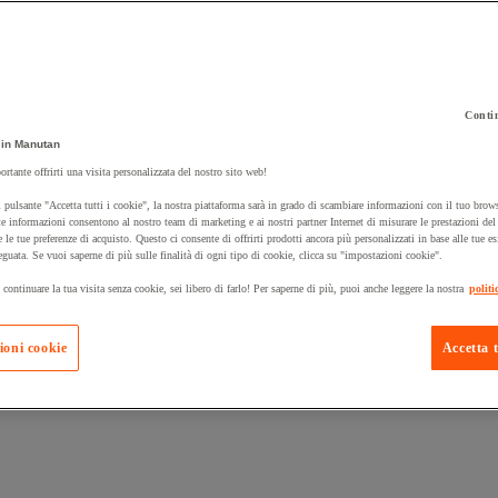
Contin
 carrello un prodotto:
in Manutan
ortante offrirti una visita personalizzata del nostro sito web!
 pulsante "Accetta tutti i cookie", la nostra piattaforma sarà in grado di scambiare informazioni con il tuo brows
Prodotti in pron
e informazioni consentono al nostro team di marketing e ai nostri partner Internet di misurare le prestazioni de
Manutan Expert
e le tue preferenze di acquisto. Questo ci consente di offrirti prodotti ancora più personalizzati in base alle tue e
eguata. Se vuoi saperne di più sulle finalità di ogni tipo di cookie, clicca su "impostazioni cookie".
 continuare la tua visita senza cookie, sei libero di farlo! Per saperne di più, puoi anche leggere la nostra
politi
ioni cookie
Accetta t