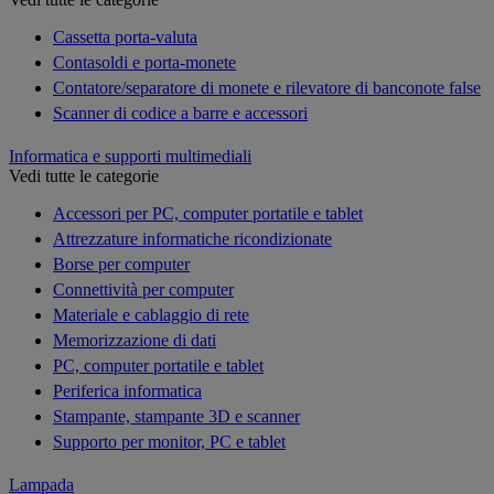
Cassetta porta-valuta
Contasoldi e porta-monete
Contatore/separatore di monete e rilevatore di banconote false
Scanner di codice a barre e accessori
Informatica e supporti multimediali
Vedi tutte le categorie
Accessori per PC, computer portatile e tablet
Attrezzature informatiche ricondizionate
Borse per computer
Connettività per computer
Materiale e cablaggio di rete
Memorizzazione di dati
PC, computer portatile e tablet
Periferica informatica
Stampante, stampante 3D e scanner
Supporto per monitor, PC e tablet
Lampada