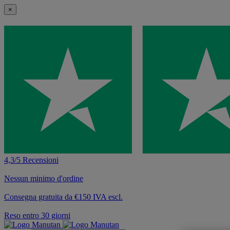
×
4,3/5 Recensioni
Nessun minimo d'ordine
Consegna gratuita da €150 IVA escl.
Reso entro 30 giorni