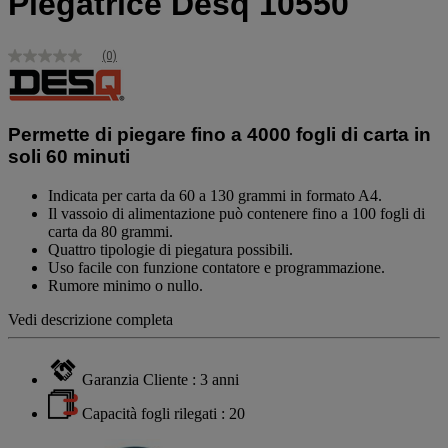
Piegatrice Desq 10550
(0)
Nessuna
valutazione
Stesso
link
alla
Permette di piegare fino a 4000 fogli di carta in
pagina.
soli 60 minuti
Indicata per carta da 60 a 130 grammi in formato A4.
Il vassoio di alimentazione può contenere fino a 100 fogli di
carta da 80 grammi.
Quattro tipologie di piegatura possibili.
Uso facile con funzione contatore e programmazione.
Rumore minimo o nullo.
Vedi descrizione completa
Garanzia Cliente : 3 anni
Capacità fogli rilegati : 20