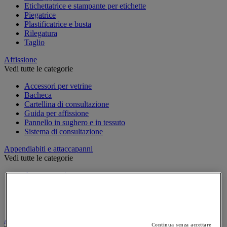
Etichettatrice e stampante per etichette
Piegatrice
Plastificatrice e busta
Rilegatura
Taglio
Affissione
Vedi tutte le categorie
Accessori per vetrine
Bacheca
Cartellina di consultazione
Guida per affissione
Pannello in sughero e in tessuto
Sistema di consultazione
Appendiabiti e attaccapanni
Vedi tutte le categorie
Attaccapanni
Attaccapanni a muro
Porta-ombrelli
Stand porta-abiti
Armadio e archiviazione
Continua senza accettare