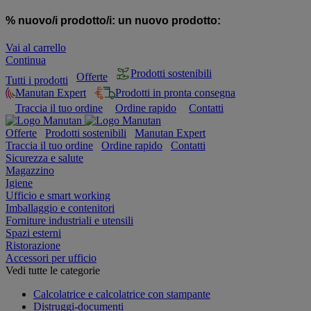
% nuovo/i prodotto/i:
un nuovo prodotto:
Vai al carrello
Continua
Prodotti sostenibili
Offerte
Tutti i prodotti
Manutan Expert
Prodotti in pronta consegna
Traccia il tuo ordine
Ordine rapido
Contatti
Offerte
Prodotti sostenibili
Manutan Expert
Traccia il tuo ordine
Ordine rapido
Contatti
Sicurezza e salute
Magazzino
Igiene
Ufficio e smart working
Imballaggio e contenitori
Forniture industriali e utensili
Spazi esterni
Ristorazione
Accessori per ufficio
Vedi tutte le categorie
Calcolatrice e calcolatrice con stampante
Distruggi-documenti