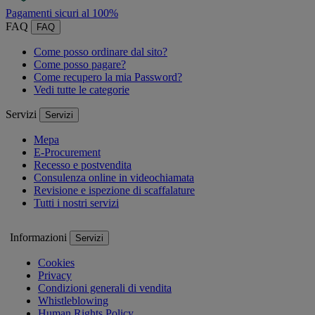
Pagamenti sicuri al 100%
FAQ
FAQ
Come posso ordinare dal sito?
Come posso pagare?
Come recupero la mia Password?
Vedi tutte le categorie
Servizi
Servizi
Mepa
E-Procurement
Recesso e postvendita
Consulenza online in videochiamata
Revisione e ispezione di scaffalature
Tutti i nostri servizi
Informazioni
Servizi
Cookies
Privacy
Condizioni generali di vendita
Whistleblowing
Human Rights Policy