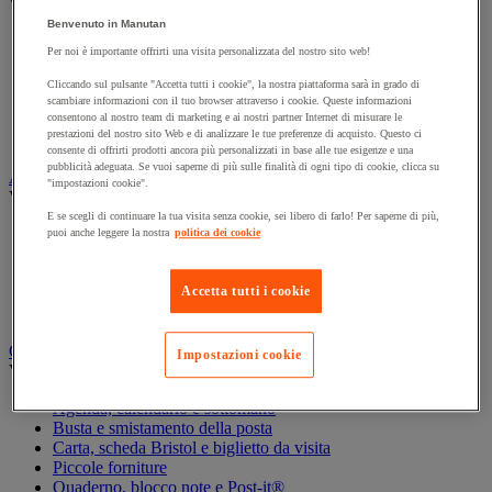
Vedi tutte le categorie
Benvenuto in Manutan
Archiviazione orizzontale
Per noi è importante offrirti una visita personalizzata del nostro sito web!
Archiviazione per cartelle sospese
Armadio
Cliccando sul pulsante "Accetta tutti i cookie", la nostra piattaforma sarà in grado di
Armadio per ufficio
scambiare informazioni con il tuo browser attraverso i cookie. Queste informazioni
Carrello da ufficio
consentono al nostro team di marketing e ai nostri partner Internet di misurare le
prestazioni del nostro sito Web e di analizzare le tue preferenze di acquisto. Questo ci
Libreria
consente di offrirti prodotti ancora più personalizzati in base alle tue esigenze e una
pubblicità adeguata. Se vuoi saperne di più sulle finalità di ogni tipo di cookie, clicca su
Audiovisivi
"impostazioni cookie".
Vedi tutte le categorie
E se scegli di continuare la tua visita senza cookie, sei libero di farlo! Per saperne di più,
Attrezzature audio e Hi-Fi
puoi anche leggere la nostra
politica dei cookie
Connessione audio e video
Fotocamera, videocamera e binocolo
Accetta tutti i cookie
Insonorizzazione e registrazione professionali
Strumenti per proiezione e videoproiezione
Cancelleria e forniture per ufficio
Impostazioni cookie
Vedi tutte le categorie
Agenda, calendario e sottomano
Busta e smistamento della posta
Carta, scheda Bristol e biglietto da visita
Piccole forniture
Quaderno, blocco note e Post-it®