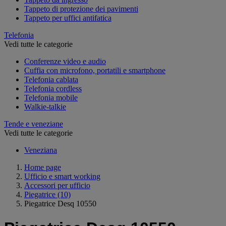
Tappeto di protezione dei pavimenti
Tappeto per uffici antifatica
Telefonia
Vedi tutte le categorie
Conferenze video e audio
Cuffia con microfono, portatili e smartphone
Telefonia cablata
Telefonia cordless
Telefonia mobile
Walkie-talkie
Tende e veneziane
Vedi tutte le categorie
Veneziana
Home page
Ufficio e smart working
Accessori per ufficio
Piegatrice
(10)
Piegatrice Desq 10550