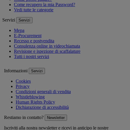
Come recupero la mia Password?
Vedi tutte le categorie
Servizi
Servizi
Mepa
E-Procurement
Recesso e postvendita
Consulenza online in videochiamata
Revisione e ispezione di scaffalature
Tutti i nostri servizi
Informazioni
Servizi
Cookies
Privacy
Condizioni generali di vendita
Whistleblowing
Human Rights Policy
Dichiarazione di accessibilità
Restiamo in contatto?
Newsletter
Iscriviti alla nostra newsletter e ricevi in anticipo le nostre