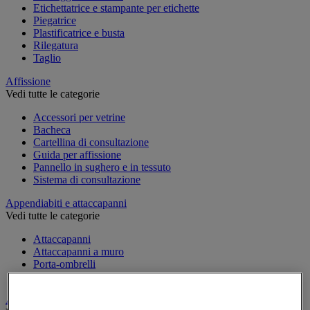
Etichettatrice e stampante per etichette
Piegatrice
Plastificatrice e busta
Rilegatura
Taglio
Affissione
Vedi tutte le categorie
Accessori per vetrine
Bacheca
Cartellina di consultazione
Guida per affissione
Pannello in sughero e in tessuto
Sistema di consultazione
Appendiabiti e attaccapanni
Vedi tutte le categorie
Attaccapanni
Attaccapanni a muro
Porta-ombrelli
Stand porta-abiti
Armadio e archiviazione