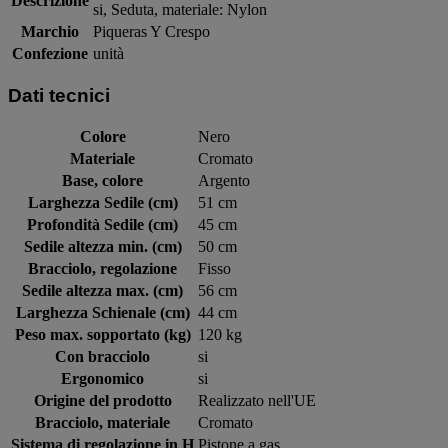
Descrizione
si, Seduta, materiale: Nylon
Marchio
Piqueras Y Crespo
Confezione
unità
Dati tecnici
Colore
Nero
Materiale
Cromato
Base, colore
Argento
Larghezza Sedile (cm)
51 cm
Profondità Sedile (cm)
45 cm
Sedile altezza min. (cm)
50 cm
Bracciolo, regolazione
Fisso
Sedile altezza max. (cm)
56 cm
Larghezza Schienale (cm)
44 cm
Peso max. sopportato (kg)
120 kg
Con bracciolo
si
Ergonomico
si
Origine del prodotto
Realizzato nell'UE
Bracciolo, materiale
Cromato
Sistema di regolazione in H
Pistone a gas