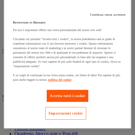
Vedi tutte le categorie
Archiviazione orizzontale
Continua senza accettare
Archiviazione per cartelle sospese
Armadio
Benvenuto in Manutan
Armadio per ufficio
Per noi è importante offrirti una visita personalizzata del nostro sito web!
Carrello da ufficio
Libreria
Cliccando sul pulsante "Accetta tutti i cookie", la nostra piattaforma sarà in grado di
scambiare informazioni con il tuo browser attraverso i cookie. Queste informazioni
Audiovisivi
consentono al nostro team di marketing e ai nostri partner Internet di misurare le
prestazioni del nostro sito Web e di analizzare le tue preferenze di acquisto. Questo ci
Vedi tutte le categorie
consente di offrirti prodotti ancora più personalizzati in base alle tue esigenze e una
pubblicità adeguata. Se vuoi saperne di più sulle finalità di ogni tipo di cookie, clicca su
Attrezzature audio e Hi-Fi
"impostazioni cookie".
Connessione audio e video
Fotocamera, videocamera e binocolo
E se scegli di continuare la tua visita senza cookie, sei libero di farlo! Per saperne di più,
Insonorizzazione e registrazione professionali
puoi anche leggere la nostra
politica dei cookie
Strumenti per proiezione e videoproiezione
Cancelleria e forniture per ufficio
Accetta tutti i cookie
Vedi tutte le categorie
Agenda, calendario e sottomano
Impostazioni cookie
Busta e smistamento della posta
Carta, scheda Bristol e biglietto da visita
Piccole forniture
Quaderno, blocco note e Post-it®