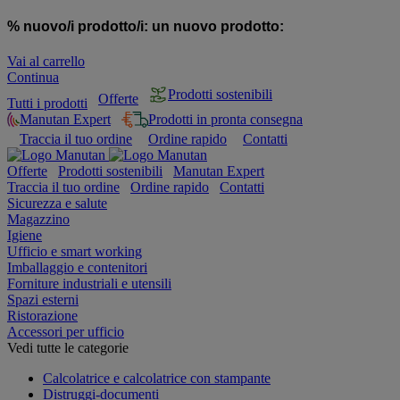
% nuovo/i prodotto/i:
un nuovo prodotto:
Vai al carrello
Continua
Prodotti sostenibili
Offerte
Tutti i prodotti
Manutan Expert
Prodotti in pronta consegna
Traccia il tuo ordine
Ordine rapido
Contatti
Offerte
Prodotti sostenibili
Manutan Expert
Traccia il tuo ordine
Ordine rapido
Contatti
Sicurezza e salute
Magazzino
Igiene
Ufficio e smart working
Imballaggio e contenitori
Forniture industriali e utensili
Spazi esterni
Ristorazione
Accessori per ufficio
Vedi tutte le categorie
Calcolatrice e calcolatrice con stampante
Distruggi-documenti