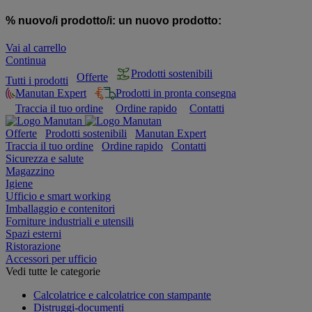
% nuovo/i prodotto/i:
un nuovo prodotto:
Vai al carrello
Continua
Prodotti sostenibili
Offerte
Tutti i prodotti
Manutan Expert
Prodotti in pronta consegna
Traccia il tuo ordine
Ordine rapido
Contatti
Offerte
Prodotti sostenibili
Manutan Expert
Traccia il tuo ordine
Ordine rapido
Contatti
Sicurezza e salute
Magazzino
Igiene
Ufficio e smart working
Imballaggio e contenitori
Forniture industriali e utensili
Spazi esterni
Ristorazione
Accessori per ufficio
Vedi tutte le categorie
Calcolatrice e calcolatrice con stampante
Distruggi-documenti