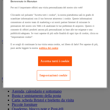
Vedi tutte le categorie
Benvenuto in Manutan
Per noi è importante offrirti una visita personalizzata del nostro sito web!
Archiviazione orizzontale
Archiviazione per cartelle sospese
Cliccando sul pulsante "Accetta tutti i cookie", la nostra piattaforma sarà in grado di
Armadio
scambiare informazioni con il tuo browser attraverso i cookie. Queste informazioni
Armadio per ufficio
consentono al nostro team di marketing e ai nostri partner Internet di misurare le
prestazioni del nostro sito Web e di analizzare le tue preferenze di acquisto. Questo ci
Carrello da ufficio
consente di offrirti prodotti ancora più personalizzati in base alle tue esigenze e una
Libreria
pubblicità adeguata. Se vuoi saperne di più sulle finalità di ogni tipo di cookie, clicca su
"impostazioni cookie".
Audiovisivi
Vedi tutte le categorie
E se scegli di continuare la tua visita senza cookie, sei libero di farlo! Per saperne di più,
puoi anche leggere la nostra
politica dei cookie
Attrezzature audio e Hi-Fi
Connessione audio e video
Fotocamera, videocamera e binocolo
Accetta tutti i cookie
Insonorizzazione e registrazione professionali
Strumenti per proiezione e videoproiezione
Impostazioni cookie
Cancelleria e forniture per ufficio
Vedi tutte le categorie
Agenda, calendario e sottomano
Busta e smistamento della posta
Carta, scheda Bristol e biglietto da visita
Piccole forniture
Quaderno, blocco note e Post-it®