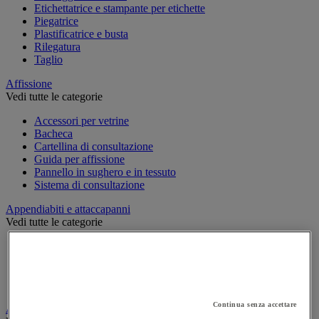
Etichettatrice e stampante per etichette
Piegatrice
Plastificatrice e busta
Rilegatura
Taglio
Affissione
Vedi tutte le categorie
Accessori per vetrine
Bacheca
Cartellina di consultazione
Guida per affissione
Pannello in sughero e in tessuto
Sistema di consultazione
Appendiabiti e attaccapanni
Vedi tutte le categorie
Attaccapanni
Attaccapanni a muro
Porta-ombrelli
Stand porta-abiti
Continua senza accettare
Armadio e archiviazione