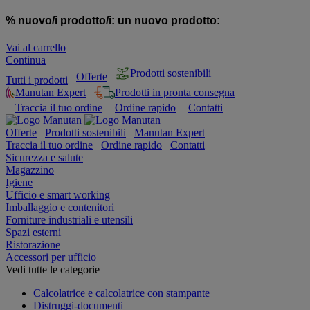
% nuovo/i prodotto/i:
un nuovo prodotto:
Vai al carrello
Continua
Prodotti sostenibili
Offerte
Tutti i prodotti
Manutan Expert
Prodotti in pronta consegna
Traccia il tuo ordine
Ordine rapido
Contatti
Offerte
Prodotti sostenibili
Manutan Expert
Traccia il tuo ordine
Ordine rapido
Contatti
Sicurezza e salute
Magazzino
Igiene
Ufficio e smart working
Imballaggio e contenitori
Forniture industriali e utensili
Spazi esterni
Ristorazione
Accessori per ufficio
Vedi tutte le categorie
Calcolatrice e calcolatrice con stampante
Distruggi-documenti