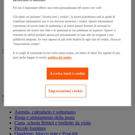
Benvenuto in Manutan
Vedi tutte le categorie
Per noi è importante offrirti una visita personalizzata del nostro sito web!
Archiviazione orizzontale
Archiviazione per cartelle sospese
Cliccando sul pulsante "Accetta tutti i cookie", la nostra piattaforma sarà in grado di
scambiare informazioni con il tuo browser attraverso i cookie. Queste informazioni
Armadio
consentono al nostro team di marketing e ai nostri partner Internet di misurare le
Armadio per ufficio
prestazioni del nostro sito Web e di analizzare le tue preferenze di acquisto. Questo ci
Carrello da ufficio
consente di offrirti prodotti ancora più personalizzati in base alle tue esigenze e una
Libreria
pubblicità adeguata. Se vuoi saperne di più sulle finalità di ogni tipo di cookie, clicca su
"impostazioni cookie".
Audiovisivi
E se scegli di continuare la tua visita senza cookie, sei libero di farlo! Per saperne di più,
Vedi tutte le categorie
puoi anche leggere la nostra
politica dei cookie
Attrezzature audio e Hi-Fi
Connessione audio e video
Accetta tutti i cookie
Fotocamera, videocamera e binocolo
Insonorizzazione e registrazione professionali
Strumenti per proiezione e videoproiezione
Impostazioni cookie
Cancelleria e forniture per ufficio
Vedi tutte le categorie
Agenda, calendario e sottomano
Busta e smistamento della posta
Carta, scheda Bristol e biglietto da visita
Piccole forniture
Quaderno, blocco note e Post-it®