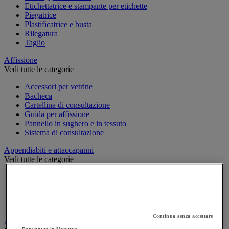
Etichettatrice e stampante per etichette
Piegatrice
Plastificatrice e busta
Rilegatura
Taglio
Affissione
Vedi tutte le categorie
Accessori per vetrine
Bacheca
Cartellina di consultazione
Guida per affissione
Pannello in sughero e in tessuto
Sistema di consultazione
Appendiabiti e attaccapanni
Vedi tutte le categorie
Attaccapanni
Attaccapanni a muro
Porta-ombrelli
Stand porta-abiti
Continua senza accettare
Armadio e archiviazione