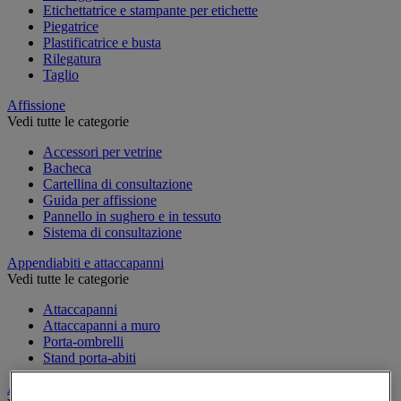
Etichettatrice e stampante per etichette
Piegatrice
Plastificatrice e busta
Rilegatura
Taglio
Affissione
Vedi tutte le categorie
Accessori per vetrine
Bacheca
Cartellina di consultazione
Guida per affissione
Pannello in sughero e in tessuto
Sistema di consultazione
Appendiabiti e attaccapanni
Vedi tutte le categorie
Attaccapanni
Attaccapanni a muro
Porta-ombrelli
Stand porta-abiti
Armadio e archiviazione