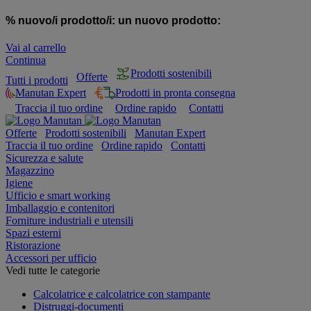
% nuovo/i prodotto/i:
un nuovo prodotto:
Vai al carrello
Continua
Prodotti sostenibili
Offerte
Tutti i prodotti
Manutan Expert
Prodotti in pronta consegna
Traccia il tuo ordine
Ordine rapido
Contatti
Offerte
Prodotti sostenibili
Manutan Expert
Traccia il tuo ordine
Ordine rapido
Contatti
Sicurezza e salute
Magazzino
Igiene
Ufficio e smart working
Imballaggio e contenitori
Forniture industriali e utensili
Spazi esterni
Ristorazione
Accessori per ufficio
Vedi tutte le categorie
Calcolatrice e calcolatrice con stampante
Distruggi-documenti