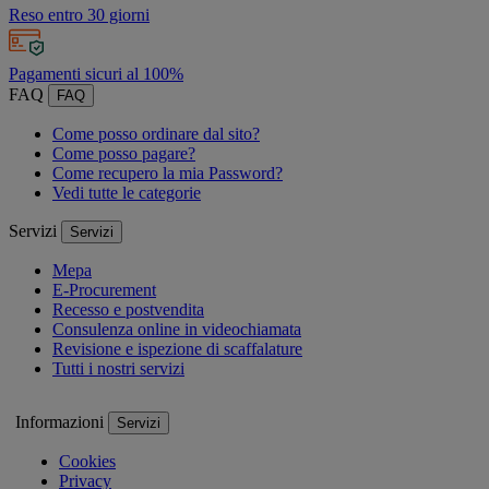
Reso entro 30 giorni
Pagamenti sicuri al 100%
FAQ
FAQ
Come posso ordinare dal sito?
Come posso pagare?
Come recupero la mia Password?
Vedi tutte le categorie
Servizi
Servizi
Mepa
E-Procurement
Recesso e postvendita
Consulenza online in videochiamata
Revisione e ispezione di scaffalature
Tutti i nostri servizi
Informazioni
Servizi
Cookies
Privacy