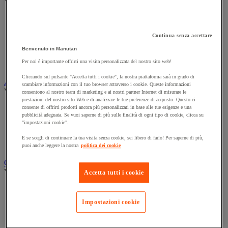
Vedi tutte le categorie
Archiviazione orizzontale
Archiviazione per cartelle sospese
Continua senza accettare
Armadio
Armadio per ufficio
Benvenuto in Manutan
Carrello da ufficio
Per noi è importante offrirti una visita personalizzata del nostro sito web!
Libreria
Cliccando sul pulsante "Accetta tutti i cookie", la nostra piattaforma sarà in grado di
Audiovisivi
scambiare informazioni con il tuo browser attraverso i cookie. Queste informazioni
Vedi tutte le categorie
consentono al nostro team di marketing e ai nostri partner Internet di misurare le
prestazioni del nostro sito Web e di analizzare le tue preferenze di acquisto. Questo ci
Attrezzature audio e Hi-Fi
consente di offrirti prodotti ancora più personalizzati in base alle tue esigenze e una
pubblicità adeguata. Se vuoi saperne di più sulle finalità di ogni tipo di cookie, clicca su
Connessione audio e video
"impostazioni cookie".
Fotocamera, videocamera e binocolo
Insonorizzazione e registrazione professionali
E se scegli di continuare la tua visita senza cookie, sei libero di farlo! Per saperne di più,
Strumenti per proiezione e videoproiezione
puoi anche leggere la nostra
politica dei cookie
Cancelleria e forniture per ufficio
Vedi tutte le categorie
Accetta tutti i cookie
Agenda, calendario e sottomano
Busta e smistamento della posta
Impostazioni cookie
Carta, scheda Bristol e biglietto da visita
Piccole forniture
Quaderno, blocco note e Post-it®