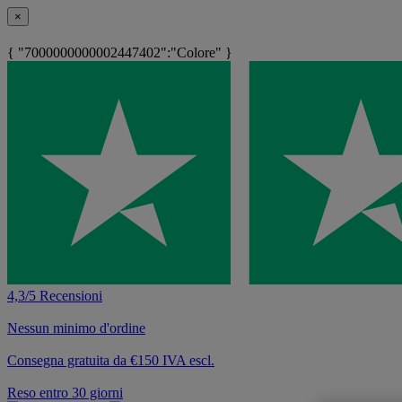
×
{ "7000000000002447402":"Colore" }
4,3/5 Recensioni
Nessun minimo d'ordine
Consegna gratuita da €150 IVA escl.
Reso entro 30 giorni