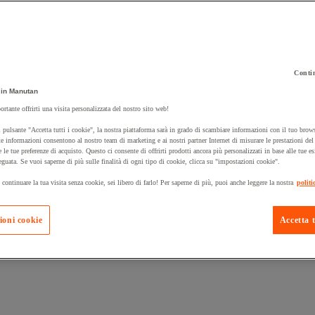
Contin
in Manutan
 carrello un prodotto:
ortante offrirti una visita personalizzata del nostro sito web!
 pulsante "Accetta tutti i cookie", la nostra piattaforma sarà in grado di scambiare informazioni con il tuo brows
e informazioni consentono al nostro team di marketing e ai nostri partner Internet di misurare le prestazioni de
e le tue preferenze di acquisto. Questo ci consente di offrirti prodotti ancora più personalizzati in base alle tue e
Prodotti in pron
Manutan Expert
eguata. Se vuoi saperne di più sulle finalità di ogni tipo di cookie, clicca su "impostazioni cookie".
 continuare la tua visita senza cookie, sei libero di farlo! Per saperne di più, puoi anche leggere la nostra
politi
ioni cookie
Accetta t