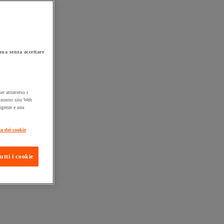
ua senza accettare
er attraverso i
l nostro sito Web
sigenze e una
ta consegna
ca dei cookie
utti i cookie