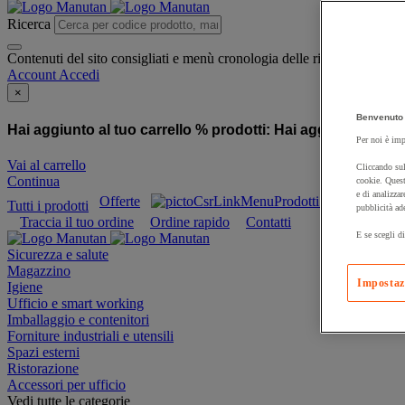
Ricerca
Contenuti del sito consigliati e menù cronologia delle ricerche
Account
Accedi
×
Benvenuto 
Hai aggiunto al tuo carrello % prodotti:
Hai aggiunto al tuo
Per noi è imp
Vai al carrello
Cliccando sul
Continua
cookie. Quest
e di analizzar
Offerte
Prodotti sostenibili
Tutti i prodotti
pubblicità ad
Traccia il tuo ordine
Ordine rapido
Contatti
E se scegli di
Sicurezza e salute
Magazzino
Impostaz
Igiene
Ufficio e smart working
Imballaggio e contenitori
Forniture industriali e utensili
Spazi esterni
Ristorazione
Accessori per ufficio
Vedi tutte le categorie