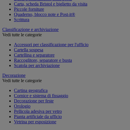
Carta, scheda Bristol e biglietto da visita
Piccole forniture
Quaderno, blocco note e Post-it®
Scrittura
Classificazione e archiviazione
Vedi tutte le categorie
Accessori per classificazione per l'ufficio
Cartella sospesa
Cartellina e separatore
Raccoglitore, separatore e busta
Scatola per archiviazione
Decorazione
Vedi tutte le categorie
Cartina geografica
Cornice e sistema di fissaggio
Decorazione per feste
Orologio
Pellicola adesiva per vetro
Pianta artificiale da ufficio
Vetrina per esposizione