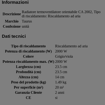
Informazioni
Radiatore termoventilatore orientabile CA 2002, Tipo
Descrizione
di riscaldamento: Riscaldamento ad aria
Marchio
Taurus
Confezione
unità
Dati tecnici
Tipo di riscaldamento
Riscaldamento ad aria
Potenza di riscaldamento (W)
2000 W
Colore
Grigio/viola
Potenza riscaldamento max. (W)
2000 W
Larghezza (cm)
23.5 cm
Profondità (cm)
23.5 cm
Altezza (cm)
14 cm
Peso del prodotto (kg)
1.49 kg
Per superficie (m²)
20 m²
Garanzia Cliente
2 anni
CE
si