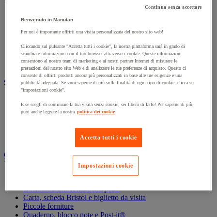
Vedi tutte le categorie
Continua senza accettare
Archiviazione orizzontale
Benvenuto in Manutan
Archiviazione per cartelle sospese
Per noi è importante offrirti una visita personalizzata del nostro sito web!
Armadio
Armadio per ufficio
Cliccando sul pulsante "Accetta tutti i cookie", la nostra piattaforma sarà in grado di
Carrello da ufficio
scambiare informazioni con il tuo browser attraverso i cookie. Queste informazioni
Libreria
consentono al nostro team di marketing e ai nostri partner Internet di misurare le
prestazioni del nostro sito Web e di analizzare le tue preferenze di acquisto. Questo ci
consente di offrirti prodotti ancora più personalizzati in base alle tue esigenze e una
Audiovisivi
pubblicità adeguata. Se vuoi saperne di più sulle finalità di ogni tipo di cookie, clicca su
Vedi tutte le categorie
"impostazioni cookie".
Attrezzature audio e Hi-Fi
E se scegli di continuare la tua visita senza cookie, sei libero di farlo! Per saperne di più,
Connessione audio e video
puoi anche leggere la nostra
politica dei cookie
Fotocamera, videocamera e binocolo
Insonorizzazione e registrazione professionali
Strumenti per proiezione e videoproiezione
Accetta tutti i cookie
Cancelleria e forniture per ufficio
Vedi tutte le categorie
Impostazioni cookie
Agenda, calendario e sottomano
Busta e smistamento della posta
Carta, scheda Bristol e biglietto da visita
Piccole forniture
Quaderno, blocco note e Post-it®