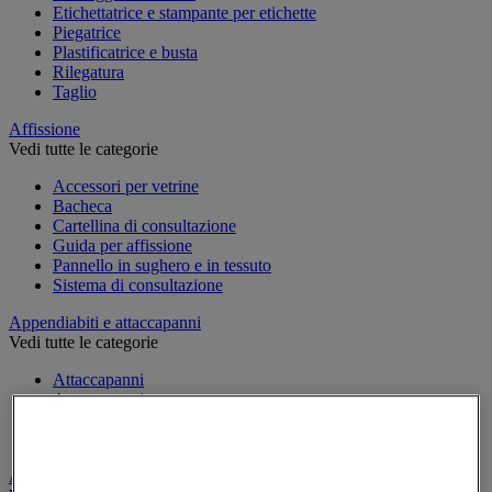
Etichettatrice e stampante per etichette
Piegatrice
Plastificatrice e busta
Rilegatura
Taglio
Affissione
Vedi tutte le categorie
Accessori per vetrine
Bacheca
Cartellina di consultazione
Guida per affissione
Pannello in sughero e in tessuto
Sistema di consultazione
Appendiabiti e attaccapanni
Vedi tutte le categorie
Attaccapanni
Attaccapanni a muro
Porta-ombrelli
Stand porta-abiti
Armadio e archiviazione