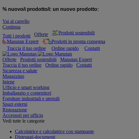
% nuovo/i prodotto/i:
un nuovo prodotto:
Vai al carrello
Continua
Prodotti sostenibili
Offerte
Tutti i prodotti
Manutan Expert
Prodotti in pronta consegna
Traccia il tuo ordine
Ordine rapido
Contatti
Offerte
Prodotti sostenibili
Manutan Expert
Traccia il tuo ordine
Ordine rapido
Contatti
Sicurezza e salute
Magazzino
Igiene
Ufficio e smart working
Imballaggio e contenitori
Forniture industriali e utensili
Spazi esterni
Ristorazione
Accessori per ufficio
Vedi tutte le categorie
Calcolatrice e calcolatrice con stampante
Distruggi-documenti