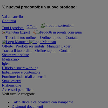
% nuovo/i prodotto/i:
un nuovo prodotto:
Vai al carrello
Continua
Prodotti sostenibili
Offerte
Tutti i prodotti
Manutan Expert
Prodotti in pronta consegna
Traccia il tuo ordine
Ordine rapido
Contatti
Offerte
Prodotti sostenibili
Manutan Expert
Traccia il tuo ordine
Ordine rapido
Contatti
Sicurezza e salute
Magazzino
Igiene
Ufficio e smart working
Imballaggio e contenitori
Forniture industriali e utensili
Spazi esterni
Ristorazione
Accessori per ufficio
Vedi tutte le categorie
Calcolatrice e calcolatrice con stampante
Distruggi-documenti