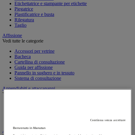
Etichettatrice e stampante per etichette
Piegatrice
Plastificatrice e busta
Rilegatura
Taglio
Affissione
Vedi tutte le categorie
Accessori per vetrine
Bacheca
Cartellina di consultazione
Guida per affissione
Pannello in sughero e in tessuto
Sistema di consultazione
Appendiabiti e attaccapanni
Vedi tutte le categorie
Attaccapanni
Attaccapanni a muro
Porta-ombrelli
Stand porta-abiti
Continua senza accettare
Benvenuto in Manutan
Armadio e archiviazione