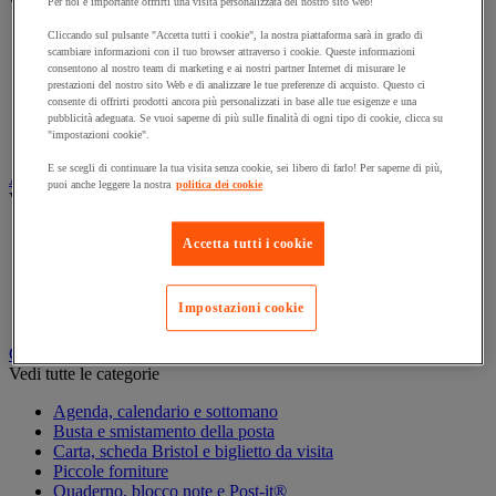
Vedi tutte le categorie
Per noi è importante offrirti una visita personalizzata del nostro sito web!
Cliccando sul pulsante "Accetta tutti i cookie", la nostra piattaforma sarà in grado di
Archiviazione orizzontale
scambiare informazioni con il tuo browser attraverso i cookie. Queste informazioni
Archiviazione per cartelle sospese
consentono al nostro team di marketing e ai nostri partner Internet di misurare le
Armadio
prestazioni del nostro sito Web e di analizzare le tue preferenze di acquisto. Questo ci
Armadio per ufficio
consente di offrirti prodotti ancora più personalizzati in base alle tue esigenze e una
Carrello da ufficio
pubblicità adeguata. Se vuoi saperne di più sulle finalità di ogni tipo di cookie, clicca su
"impostazioni cookie".
Libreria
E se scegli di continuare la tua visita senza cookie, sei libero di farlo! Per saperne di più,
Audiovisivi
puoi anche leggere la nostra
politica dei cookie
Vedi tutte le categorie
Attrezzature audio e Hi-Fi
Accetta tutti i cookie
Connessione audio e video
Fotocamera, videocamera e binocolo
Insonorizzazione e registrazione professionali
Impostazioni cookie
Strumenti per proiezione e videoproiezione
Cancelleria e forniture per ufficio
Vedi tutte le categorie
Agenda, calendario e sottomano
Busta e smistamento della posta
Carta, scheda Bristol e biglietto da visita
Piccole forniture
Quaderno, blocco note e Post-it®