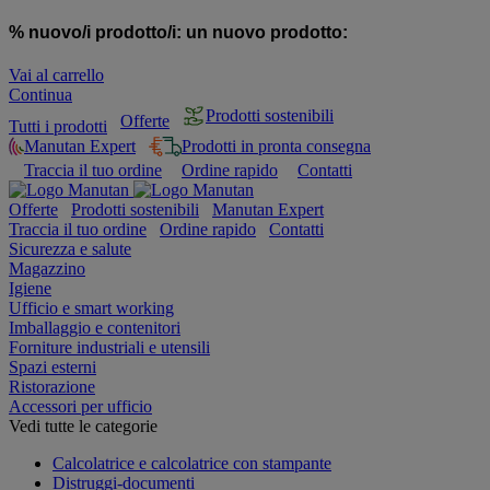
% nuovo/i prodotto/i:
un nuovo prodotto:
Vai al carrello
Continua
Prodotti sostenibili
Offerte
Tutti i prodotti
Manutan Expert
Prodotti in pronta consegna
Traccia il tuo ordine
Ordine rapido
Contatti
Offerte
Prodotti sostenibili
Manutan Expert
Traccia il tuo ordine
Ordine rapido
Contatti
Sicurezza e salute
Magazzino
Igiene
Ufficio e smart working
Imballaggio e contenitori
Forniture industriali e utensili
Spazi esterni
Ristorazione
Accessori per ufficio
Vedi tutte le categorie
Calcolatrice e calcolatrice con stampante
Distruggi-documenti