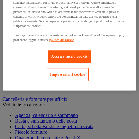
Vedi tutte le categorie
scambiare informazioni con il tuo browser attraverso i cookie. Queste informazioni
consentono al nostro team di marketing e ai nostri partner Internet di misurare le
Archiviazione orizzontale
prestazioni del nostro sito Web e di analizzare le tue preferenze di acquisto. Questo ci
Archiviazione per cartelle sospese
consente di offrirti prodotti ancora più personalizzati in base alle tue esigenze e una
pubblicità adeguata. Se vuoi saperne di più sulle finalità di ogni tipo di cookie, clicca su
Armadio
"impostazioni cookie".
Armadio per ufficio
Carrello da ufficio
E se scegli di continuare la tua visita senza cookie, sei libero di farlo! Per saperne di più,
Libreria
puoi anche leggere la nostra
politica dei cookie
Audiovisivi
Vedi tutte le categorie
Accetta tutti i cookie
Attrezzature audio e Hi-Fi
Connessione audio e video
Impostazioni cookie
Fotocamera, videocamera e binocolo
Insonorizzazione e registrazione professionali
Strumenti per proiezione e videoproiezione
Cancelleria e forniture per ufficio
Vedi tutte le categorie
Agenda, calendario e sottomano
Busta e smistamento della posta
Carta, scheda Bristol e biglietto da visita
Piccole forniture
Quaderno, blocco note e Post-it®