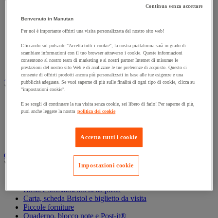
Vedi tutte le categorie
Continua senza accettare
Archiviazione orizzontale
Benvenuto in Manutan
Archiviazione per cartelle sospese
Per noi è importante offrirti una visita personalizzata del nostro sito web!
Armadio
Armadio per ufficio
Cliccando sul pulsante "Accetta tutti i cookie", la nostra piattaforma sarà in grado di
Carrello da ufficio
scambiare informazioni con il tuo browser attraverso i cookie. Queste informazioni
consentono al nostro team di marketing e ai nostri partner Internet di misurare le
Libreria
prestazioni del nostro sito Web e di analizzare le tue preferenze di acquisto. Questo ci
consente di offrirti prodotti ancora più personalizzati in base alle tue esigenze e una
Audiovisivi
pubblicità adeguata. Se vuoi saperne di più sulle finalità di ogni tipo di cookie, clicca su
Vedi tutte le categorie
"impostazioni cookie".
Attrezzature audio e Hi-Fi
E se scegli di continuare la tua visita senza cookie, sei libero di farlo! Per saperne di più,
Connessione audio e video
puoi anche leggere la nostra
politica dei cookie
Fotocamera, videocamera e binocolo
Insonorizzazione e registrazione professionali
Accetta tutti i cookie
Strumenti per proiezione e videoproiezione
Cancelleria e forniture per ufficio
Vedi tutte le categorie
Impostazioni cookie
Agenda, calendario e sottomano
Busta e smistamento della posta
Carta, scheda Bristol e biglietto da visita
Piccole forniture
Quaderno, blocco note e Post-it®