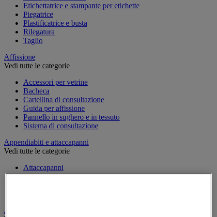
Etichettatrice e stampante per etichette
Piegatrice
Plastificatrice e busta
Rilegatura
Taglio
Affissione
Vedi tutte le categorie
Accessori per vetrine
Bacheca
Cartellina di consultazione
Guida per affissione
Pannello in sughero e in tessuto
Sistema di consultazione
Appendiabiti e attaccapanni
Vedi tutte le categorie
Attaccapanni
Attaccapanni a muro
Porta-ombrelli
Stand porta-abiti
Armadio e archiviazione