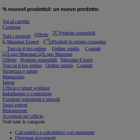
% nuovo/i prodotto/i:
un nuovo prodotto:
Vai al carrello
Continua
Prodotti sostenibili
Offerte
Tutti i prodotti
Manutan Expert
Prodotti in pronta consegna
Traccia il tuo ordine
Ordine rapido
Contatti
Offerte
Prodotti sostenibili
Manutan Expert
Traccia il tuo ordine
Ordine rapido
Contatti
Sicurezza e salute
Magazzino
Igiene
Ufficio e smart working
Imballaggio e contenitori
Forniture industriali e utensili
Spazi esterni
Ristorazione
Accessori per ufficio
Vedi tutte le categorie
Calcolatrice e calcolatrice con stampante
Distruggi-documenti