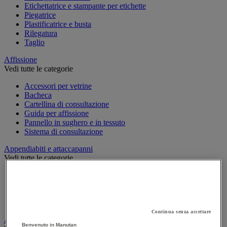
Etichettatrice e stampante per etichette
Piegatrice
Plastificatrice e busta
Rilegatura
Taglio
Affissione
Vedi tutte le categorie
Accessori per vetrine
Bacheca
Cartellina di consultazione
Guida per affissione
Pannello in sughero e in tessuto
Sistema di consultazione
Appendiabiti e attaccapanni
Vedi tutte le categorie
Attaccapanni
Attaccapanni a muro
Porta-ombrelli
Stand porta-abiti
Continua senza accettare
Armadio e archiviazione
Benvenuto in Manutan