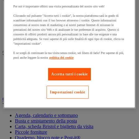
Vedi tutte le categorie
Per noi è importante offrirti una visita personalizzata del nostro sito web!
Archiviazione orizzontale
Cliccando sul pulsante "Accetta tutti i cookie", la nostra piattaforma sarà in grado di
Archiviazione per cartelle sospese
scambiare informazioni con il tuo browser attraverso i cookie. Queste informazioni
Armadio
consentono al nostro team di marketing e ai nostri partner Internet di misurare le
Armadio per ufficio
prestazioni del nostro sito Web e di analizzare le tue preferenze di acquisto. Questo ci
Carrello da ufficio
consente di offrirti prodotti ancora più personalizzati in base alle tue esigenze e una
Libreria
pubblicità adeguata. Se vuoi saperne di più sulle finalità di ogni tipo di cookie, clicca su
"impostazioni cookie".
Audiovisivi
E se scegli di continuare la tua visita senza cookie, sei libero di farlo! Per saperne di più,
Vedi tutte le categorie
puoi anche leggere la nostra
politica dei cookie
Attrezzature audio e Hi-Fi
Connessione audio e video
Accetta tutti i cookie
Fotocamera, videocamera e binocolo
Insonorizzazione e registrazione professionali
Strumenti per proiezione e videoproiezione
Impostazioni cookie
Cancelleria e forniture per ufficio
Vedi tutte le categorie
Agenda, calendario e sottomano
Busta e smistamento della posta
Carta, scheda Bristol e biglietto da visita
Piccole forniture
Quaderno, blocco note e Post-it®