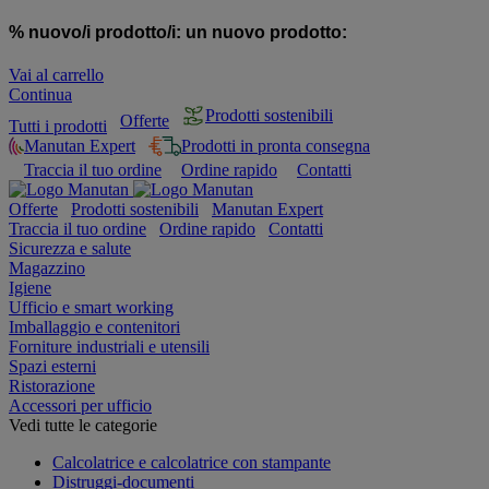
% nuovo/i prodotto/i:
un nuovo prodotto:
Vai al carrello
Continua
Prodotti sostenibili
Offerte
Tutti i prodotti
Manutan Expert
Prodotti in pronta consegna
Traccia il tuo ordine
Ordine rapido
Contatti
Offerte
Prodotti sostenibili
Manutan Expert
Traccia il tuo ordine
Ordine rapido
Contatti
Sicurezza e salute
Magazzino
Igiene
Ufficio e smart working
Imballaggio e contenitori
Forniture industriali e utensili
Spazi esterni
Ristorazione
Accessori per ufficio
Vedi tutte le categorie
Calcolatrice e calcolatrice con stampante
Distruggi-documenti