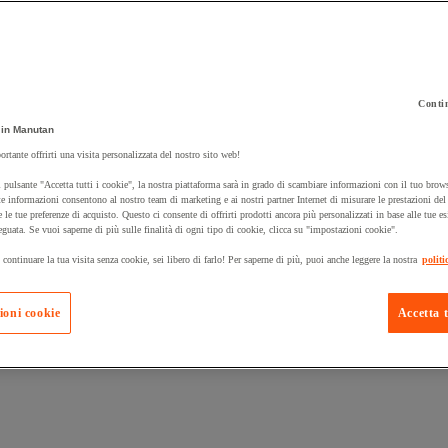
Contin
in Manutan
 carrello un prodotto:
ortante offrirti una visita personalizzata del nostro sito web!
 pulsante "Accetta tutti i cookie", la nostra piattaforma sarà in grado di scambiare informazioni con il tuo brows
e informazioni consentono al nostro team di marketing e ai nostri partner Internet di misurare le prestazioni de
e le tue preferenze di acquisto. Questo ci consente di offrirti prodotti ancora più personalizzati in base alle tue e
Prodotti in pron
Manutan Expert
eguata. Se vuoi saperne di più sulle finalità di ogni tipo di cookie, clicca su "impostazioni cookie".
 continuare la tua visita senza cookie, sei libero di farlo! Per saperne di più, puoi anche leggere la nostra
politi
ioni cookie
Accetta t