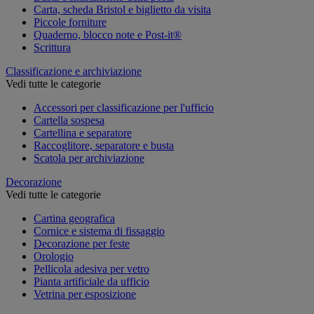
Carta, scheda Bristol e biglietto da visita
Piccole forniture
Quaderno, blocco note e Post-it®
Scrittura
Classificazione e archiviazione
Vedi tutte le categorie
Accessori per classificazione per l'ufficio
Cartella sospesa
Cartellina e separatore
Raccoglitore, separatore e busta
Scatola per archiviazione
Decorazione
Vedi tutte le categorie
Cartina geografica
Cornice e sistema di fissaggio
Decorazione per feste
Orologio
Pellicola adesiva per vetro
Pianta artificiale da ufficio
Vetrina per esposizione