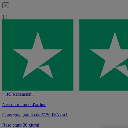
×
{ }
4,3/5 Recensioni
Nessun minimo d'ordine
Consegna gratuita da €150 IVA escl.
Reso entro 30 giorni