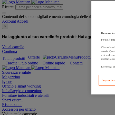
Ricerca
Contenuti del sito consigliati e menù cronologia delle ricerche
Account
Accedi
×
Benvenuto 
Hai aggiunto al tuo carrello % prodotti:
Hai aggiunto al tuo
Per noi è imp
Vai al carrello
Cliccando sul
Continua
cookie. Quest
e di analizzar
Offerte
Prodotti sostenibili
Tutti i prodotti
pubblicità ad
Traccia il tuo ordine
Ordine rapido
Contatti
E se scegli di
Sicurezza e salute
Magazzino
Impostaz
Igiene
Ufficio e smart working
Imballaggio e contenitori
Forniture industriali e utensili
Spazi esterni
Ristorazione
Accessori per ufficio
Vedi tutte le categorie