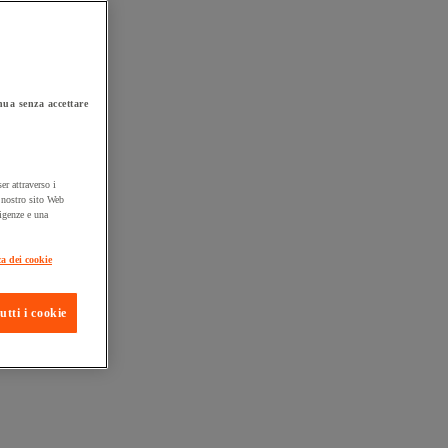
ua senza accettare
er attraverso i
l nostro sito Web
sigenze e una
ta consegna
ca dei cookie
utti i cookie