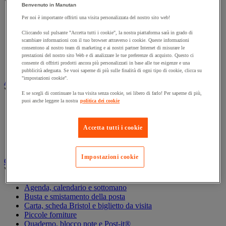
Vedi tutte le categorie
Benvenuto in Manutan
Archiviazione orizzontale
Per noi è importante offrirti una visita personalizzata del nostro sito web!
Archiviazione per cartelle sospese
Cliccando sul pulsante "Accetta tutti i cookie", la nostra piattaforma sarà in grado di
Armadio
scambiare informazioni con il tuo browser attraverso i cookie. Queste informazioni
Armadio per ufficio
consentono al nostro team di marketing e ai nostri partner Internet di misurare le
Carrello da ufficio
prestazioni del nostro sito Web e di analizzare le tue preferenze di acquisto. Questo ci
Libreria
consente di offrirti prodotti ancora più personalizzati in base alle tue esigenze e una
pubblicità adeguata. Se vuoi saperne di più sulle finalità di ogni tipo di cookie, clicca su
"impostazioni cookie".
Audiovisivi
Vedi tutte le categorie
E se scegli di continuare la tua visita senza cookie, sei libero di farlo! Per saperne di più,
puoi anche leggere la nostra
politica dei cookie
Attrezzature audio e Hi-Fi
Connessione audio e video
Fotocamera, videocamera e binocolo
Accetta tutti i cookie
Insonorizzazione e registrazione professionali
Strumenti per proiezione e videoproiezione
Impostazioni cookie
Cancelleria e forniture per ufficio
Vedi tutte le categorie
Agenda, calendario e sottomano
Busta e smistamento della posta
Carta, scheda Bristol e biglietto da visita
Piccole forniture
Quaderno, blocco note e Post-it®