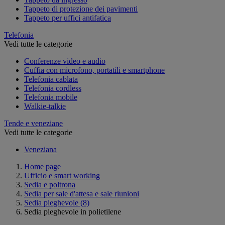
Tappeto di protezione dei pavimenti
Tappeto per uffici antifatica
Telefonia
Vedi tutte le categorie
Conferenze video e audio
Cuffia con microfono, portatili e smartphone
Telefonia cablata
Telefonia cordless
Telefonia mobile
Walkie-talkie
Tende e veneziane
Vedi tutte le categorie
Veneziana
Home page
Ufficio e smart working
Sedia e poltrona
Sedia per sale d'attesa e sale riunioni
Sedia pieghevole
(8)
Sedia pieghevole in polietilene