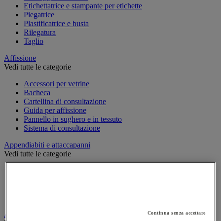
Etichettatrice e stampante per etichette
Piegatrice
Plastificatrice e busta
Rilegatura
Taglio
Affissione
Vedi tutte le categorie
Accessori per vetrine
Bacheca
Cartellina di consultazione
Guida per affissione
Pannello in sughero e in tessuto
Sistema di consultazione
Appendiabiti e attaccapanni
Vedi tutte le categorie
Attaccapanni
Attaccapanni a muro
Porta-ombrelli
Stand porta-abiti
Armadio e archiviazione
Continua senza accettare