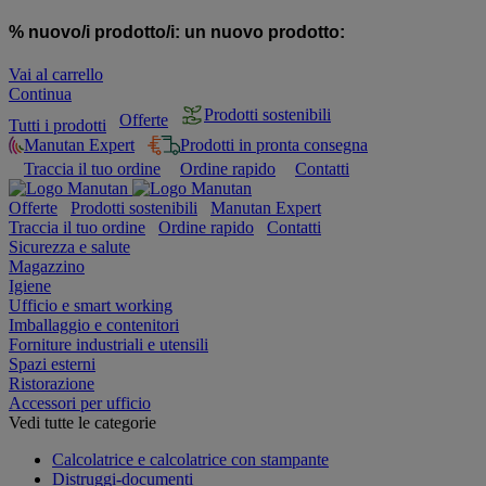
% nuovo/i prodotto/i:
un nuovo prodotto:
Vai al carrello
Continua
Prodotti sostenibili
Offerte
Tutti i prodotti
Manutan Expert
Prodotti in pronta consegna
Traccia il tuo ordine
Ordine rapido
Contatti
Offerte
Prodotti sostenibili
Manutan Expert
Traccia il tuo ordine
Ordine rapido
Contatti
Sicurezza e salute
Magazzino
Igiene
Ufficio e smart working
Imballaggio e contenitori
Forniture industriali e utensili
Spazi esterni
Ristorazione
Accessori per ufficio
Vedi tutte le categorie
Calcolatrice e calcolatrice con stampante
Distruggi-documenti