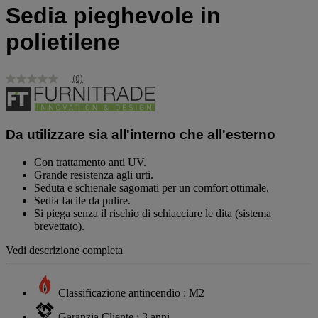
Sedia pieghevole in
polietilene
(0)
Nessuna
valutazione
Stesso
link
alla
Da utilizzare sia all'interno che all'esterno
pagina.
Con trattamento anti UV.
Grande resistenza agli urti.
Seduta e schienale sagomati per un comfort ottimale.
Sedia facile da pulire.
Si piega senza il rischio di schiacciare le dita (sistema
brevettato).
Vedi descrizione completa
Classificazione antincendio : M2
Garanzia Cliente : 3 anni