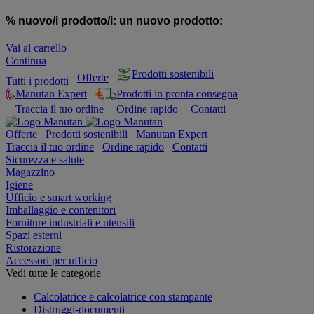
% nuovo/i prodotto/i:
un nuovo prodotto:
Vai al carrello
Continua
Prodotti sostenibili
Offerte
Tutti i prodotti
Manutan Expert
Prodotti in pronta consegna
Traccia il tuo ordine
Ordine rapido
Contatti
Offerte
Prodotti sostenibili
Manutan Expert
Traccia il tuo ordine
Ordine rapido
Contatti
Sicurezza e salute
Magazzino
Igiene
Ufficio e smart working
Imballaggio e contenitori
Forniture industriali e utensili
Spazi esterni
Ristorazione
Accessori per ufficio
Vedi tutte le categorie
Calcolatrice e calcolatrice con stampante
Distruggi-documenti