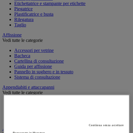
Etichettatrice e stampante per etichette
Piegatrice
Plastificatrice e busta
Rilegatura
Taglio
Affissione
Vedi tutte le categorie
Accessori per vetrine
Bacheca
Cartellina di consultazione
Guida per affissione
Pannello in sughero e in tessuto
Sistema di consultazione
Appendiabiti e attaccapanni
Vedi tutte le categorie
Attaccapanni
Attaccapanni a muro
Porta-ombrelli
Stand porta-abiti
Continua senza accettare
Armadio e archiviazione
Benvenuto in Manutan