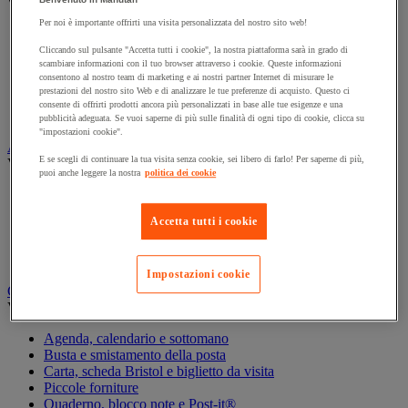
Vedi tutte le categorie
Per noi è importante offrirti una visita personalizzata del nostro sito web!
Archiviazione orizzontale
Archiviazione per cartelle sospese
Cliccando sul pulsante "Accetta tutti i cookie", la nostra piattaforma sarà in grado di
scambiare informazioni con il tuo browser attraverso i cookie. Queste informazioni
Armadio
consentono al nostro team di marketing e ai nostri partner Internet di misurare le
Armadio per ufficio
prestazioni del nostro sito Web e di analizzare le tue preferenze di acquisto. Questo ci
Carrello da ufficio
consente di offrirti prodotti ancora più personalizzati in base alle tue esigenze e una
Libreria
pubblicità adeguata. Se vuoi saperne di più sulle finalità di ogni tipo di cookie, clicca su
"impostazioni cookie".
Audiovisivi
E se scegli di continuare la tua visita senza cookie, sei libero di farlo! Per saperne di più,
Vedi tutte le categorie
puoi anche leggere la nostra
politica dei cookie
Attrezzature audio e Hi-Fi
Connessione audio e video
Accetta tutti i cookie
Fotocamera, videocamera e binocolo
Insonorizzazione e registrazione professionali
Strumenti per proiezione e videoproiezione
Impostazioni cookie
Cancelleria e forniture per ufficio
Vedi tutte le categorie
Agenda, calendario e sottomano
Busta e smistamento della posta
Carta, scheda Bristol e biglietto da visita
Piccole forniture
Quaderno, blocco note e Post-it®