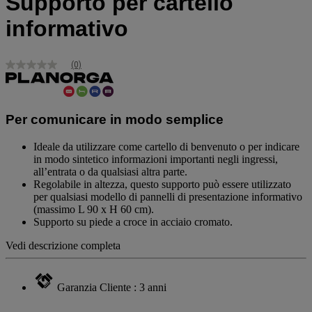
Supporto per cartello
informativo
(0)
Nessuna
valutazione
Stesso
link
alla
Per comunicare in modo semplice
pagina.
Ideale da utilizzare come cartello di benvenuto o per indicare
in modo sintetico informazioni importanti negli ingressi,
all’entrata o da qualsiasi altra parte.
Regolabile in altezza, questo supporto può essere utilizzato
per qualsiasi modello di pannelli di presentazione informativo
(massimo L 90 x H 60 cm).
Supporto su piede a croce in acciaio cromato.
Vedi descrizione completa
Garanzia Cliente : 3 anni