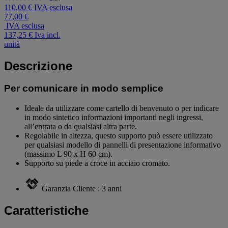
Nessuna
110,00 € IVA esclusa
valutazione
77,00 €
Stesso
link
IVA esclusa
alla
137,25 €
Iva incl.
pagina.
unità
Descrizione
Per comunicare in modo semplice
Ideale da utilizzare come cartello di benvenuto o per indicare
in modo sintetico informazioni importanti negli ingressi,
all’entrata o da qualsiasi altra parte.
Regolabile in altezza, questo supporto può essere utilizzato
per qualsiasi modello di pannelli di presentazione informativo
(massimo L 90 x H 60 cm).
Supporto su piede a croce in acciaio cromato.
Garanzia Cliente : 3 anni
Caratteristiche