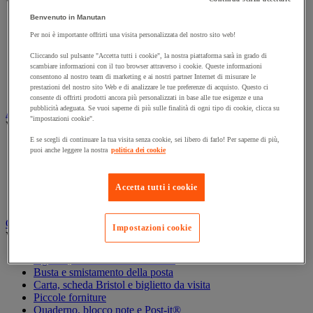
Vedi tutte le categorie
Benvenuto in Manutan
Archiviazione orizzontale
Per noi è importante offrirti una visita personalizzata del nostro sito web!
Archiviazione per cartelle sospese
Armadio
Cliccando sul pulsante "Accetta tutti i cookie", la nostra piattaforma sarà in grado di
Armadio per ufficio
scambiare informazioni con il tuo browser attraverso i cookie. Queste informazioni
Carrello da ufficio
consentono al nostro team di marketing e ai nostri partner Internet di misurare le
Libreria
prestazioni del nostro sito Web e di analizzare le tue preferenze di acquisto. Questo ci
consente di offrirti prodotti ancora più personalizzati in base alle tue esigenze e una
pubblicità adeguata. Se vuoi saperne di più sulle finalità di ogni tipo di cookie, clicca su
Audiovisivi
"impostazioni cookie".
Vedi tutte le categorie
E se scegli di continuare la tua visita senza cookie, sei libero di farlo! Per saperne di più,
Attrezzature audio e Hi-Fi
puoi anche leggere la nostra
politica dei cookie
Connessione audio e video
Fotocamera, videocamera e binocolo
Insonorizzazione e registrazione professionali
Accetta tutti i cookie
Strumenti per proiezione e videoproiezione
Cancelleria e forniture per ufficio
Impostazioni cookie
Vedi tutte le categorie
Agenda, calendario e sottomano
Busta e smistamento della posta
Carta, scheda Bristol e biglietto da visita
Piccole forniture
Quaderno, blocco note e Post-it®