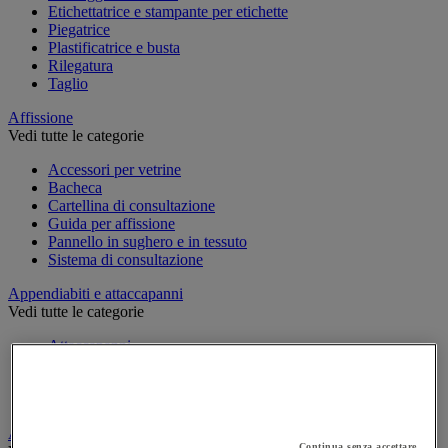
Etichettatrice e stampante per etichette
Piegatrice
Plastificatrice e busta
Rilegatura
Taglio
Affissione
Vedi tutte le categorie
Accessori per vetrine
Bacheca
Cartellina di consultazione
Guida per affissione
Pannello in sughero e in tessuto
Sistema di consultazione
Appendiabiti e attaccapanni
Vedi tutte le categorie
Attaccapanni
Attaccapanni a muro
Porta-ombrelli
Stand porta-abiti
Armadio e archiviazione
Continua senza accettare