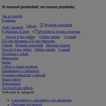
% nuovo/i prodotto/i:
un nuovo prodotto:
Vai al carrello
Continua
Prodotti sostenibili
Offerte
Tutti i prodotti
Manutan Expert
Prodotti in pronta consegna
Traccia il tuo ordine
Ordine rapido
Contatti
Offerte
Prodotti sostenibili
Manutan Expert
Traccia il tuo ordine
Ordine rapido
Contatti
Sicurezza e salute
Magazzino
Igiene
Ufficio e smart working
Imballaggio e contenitori
Forniture industriali e utensili
Spazi esterni
Ristorazione
Accessori per ufficio
Vedi tutte le categorie
Calcolatrice e calcolatrice con stampante
Distruggi-documenti