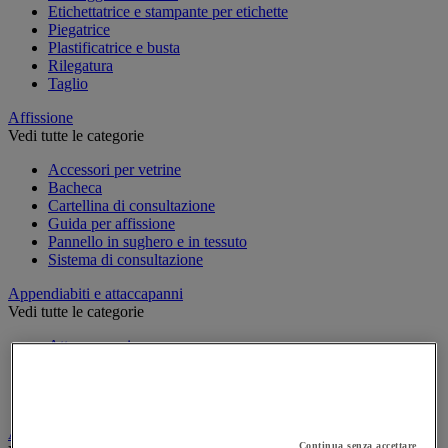
Etichettatrice e stampante per etichette
Piegatrice
Plastificatrice e busta
Rilegatura
Taglio
Affissione
Vedi tutte le categorie
Accessori per vetrine
Bacheca
Cartellina di consultazione
Guida per affissione
Pannello in sughero e in tessuto
Sistema di consultazione
Appendiabiti e attaccapanni
Vedi tutte le categorie
Attaccapanni
Attaccapanni a muro
Porta-ombrelli
Stand porta-abiti
Armadio e archiviazione
Continua senza accettare