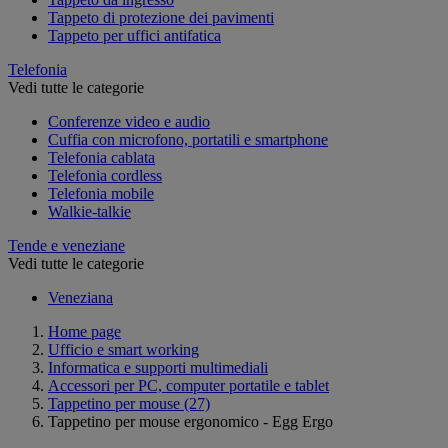
Tappeto di protezione dei pavimenti
Tappeto per uffici antifatica
Telefonia
Vedi tutte le categorie
Conferenze video e audio
Cuffia con microfono, portatili e smartphone
Telefonia cablata
Telefonia cordless
Telefonia mobile
Walkie-talkie
Tende e veneziane
Vedi tutte le categorie
Veneziana
Home page
Ufficio e smart working
Informatica e supporti multimediali
Accessori per PC, computer portatile e tablet
Tappetino per mouse
(27)
Tappetino per mouse ergonomico - Egg Ergo