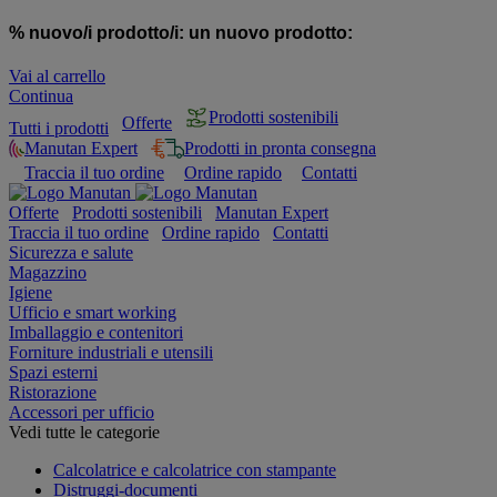
% nuovo/i prodotto/i:
un nuovo prodotto:
Vai al carrello
Continua
Prodotti sostenibili
Offerte
Tutti i prodotti
Manutan Expert
Prodotti in pronta consegna
Traccia il tuo ordine
Ordine rapido
Contatti
Offerte
Prodotti sostenibili
Manutan Expert
Traccia il tuo ordine
Ordine rapido
Contatti
Sicurezza e salute
Magazzino
Igiene
Ufficio e smart working
Imballaggio e contenitori
Forniture industriali e utensili
Spazi esterni
Ristorazione
Accessori per ufficio
Vedi tutte le categorie
Calcolatrice e calcolatrice con stampante
Distruggi-documenti