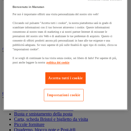
Vedi tutte le categorie
Benvenuto in Manutan
Archiviazione orizzontale
Per noi è importante offrirti una visita personalizzata del nostro sito web!
Archiviazione per cartelle sospese
Armadio
Cliccando sul pulsante "Accetta tutti i cookie", la nostra piattaforma sarà in grado di
Armadio per ufficio
scambiare informazioni con il tuo browser attraverso i cookie. Queste informazioni
Carrello da ufficio
consentono al nostro team di marketing e ai nostri partner Internet di misurare le
prestazioni del nostro sito Web e di analizzare le tue preferenze di acquisto. Questo ci
Libreria
consente di offrirti prodotti ancora più personalizzati in base alle tue esigenze e una
pubblicità adeguata. Se vuoi saperne di più sulle finalità di ogni tipo di cookie, clicca su
Audiovisivi
"impostazioni cookie".
Vedi tutte le categorie
E se scegli di continuare la tua visita senza cookie, sei libero di farlo! Per saperne di più,
Attrezzature audio e Hi-Fi
puoi anche leggere la nostra
politica dei cookie
Connessione audio e video
Fotocamera, videocamera e binocolo
Insonorizzazione e registrazione professionali
Accetta tutti i cookie
Strumenti per proiezione e videoproiezione
Cancelleria e forniture per ufficio
Impostazioni cookie
Vedi tutte le categorie
Agenda, calendario e sottomano
Busta e smistamento della posta
Carta, scheda Bristol e biglietto da visita
Piccole forniture
Quaderno, blocco note e Post-it®