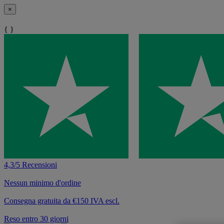
×
{ }
4,3/5 Recensioni
Nessun minimo d'ordine
Consegna gratuita da €150 IVA escl.
Reso entro 30 giorni