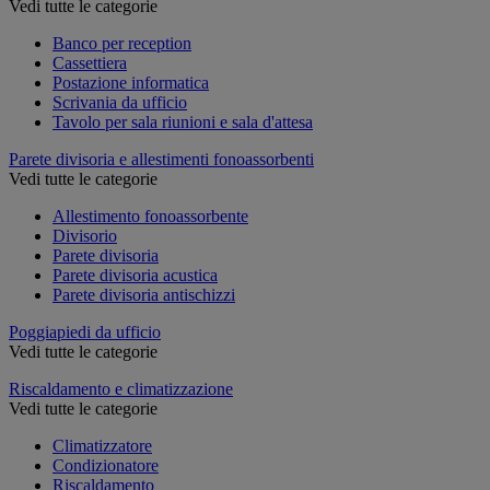
Vedi tutte le categorie
Banco per reception
Cassettiera
Postazione informatica
Scrivania da ufficio
Tavolo per sala riunioni e sala d'attesa
Parete divisoria e allestimenti fonoassorbenti
Vedi tutte le categorie
Allestimento fonoassorbente
Divisorio
Parete divisoria
Parete divisoria acustica
Parete divisoria antischizzi
Poggiapiedi da ufficio
Vedi tutte le categorie
Riscaldamento e climatizzazione
Vedi tutte le categorie
Climatizzatore
Condizionatore
Riscaldamento