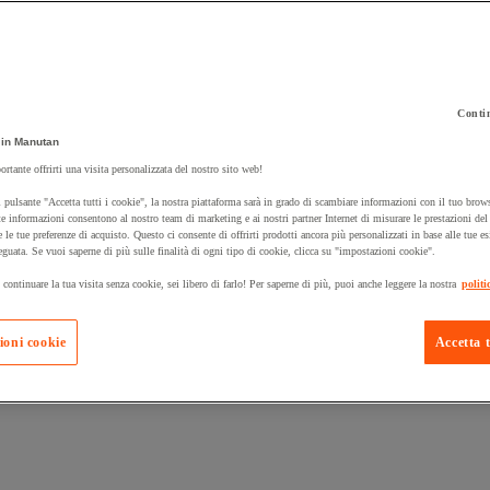
Contin
in Manutan
 carrello un prodotto:
ortante offrirti una visita personalizzata del nostro sito web!
 pulsante "Accetta tutti i cookie", la nostra piattaforma sarà in grado di scambiare informazioni con il tuo brows
e informazioni consentono al nostro team di marketing e ai nostri partner Internet di misurare le prestazioni de
e le tue preferenze di acquisto. Questo ci consente di offrirti prodotti ancora più personalizzati in base alle tue e
Prodotti in pron
Manutan Expert
eguata. Se vuoi saperne di più sulle finalità di ogni tipo di cookie, clicca su "impostazioni cookie".
 continuare la tua visita senza cookie, sei libero di farlo! Per saperne di più, puoi anche leggere la nostra
politi
ioni cookie
Accetta t