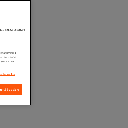
ua senza accettare
er attraverso i
l nostro sito Web
sigenze e una
ta consegna
ca dei cookie
utti i cookie