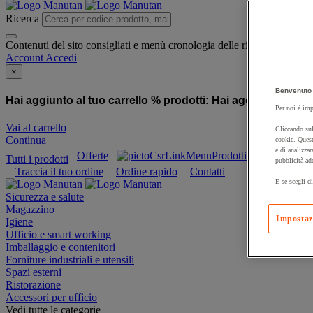
Ricerca
Contenuti del sito consigliati e menù cronologia delle ricerche
Account
Accedi
×
Benvenuto 
Hai aggiunto al tuo carrello % prodotti:
Hai aggiunto al tuo
Per noi è imp
Vai al carrello
Cliccando sul
Continua
cookie. Quest
e di analizzar
Offerte
Prodotti sostenibili
Tutti i prodotti
pubblicità ad
Traccia il tuo ordine
Ordine rapido
Contatti
E se scegli di
Sicurezza e salute
Magazzino
Impostaz
Igiene
Ufficio e smart working
Imballaggio e contenitori
Forniture industriali e utensili
Spazi esterni
Ristorazione
Accessori per ufficio
Vedi tutte le categorie