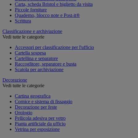
Carta, scheda Bristol e biglietto da visita
Piccole forniture
Quaderno, blocco note e Post-it®
Scrittura
Classificazione e archiviazione
Vedi tutte le categorie
Accessori per classificazione per l'ufficio
Cartella sospesa
Cartellina e separatore
Raccoglitore, separatore e busta
Scatola per archiviazione
Decorazione
Vedi tutte le categorie
Cartina geografica
Cornice e sistema di fissaggio
Decorazione per feste
Orologio
Pellicola adesiva per vetro
Pianta artificiale da ufficio
Vetrina per esposizione