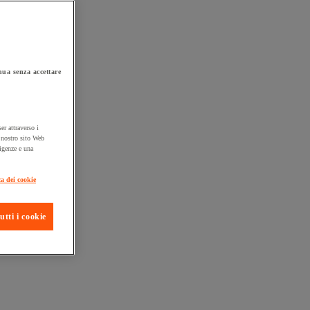
ua senza accettare
er attraverso i
l nostro sito Web
sigenze e una
ta consegna
ca dei cookie
utti i cookie