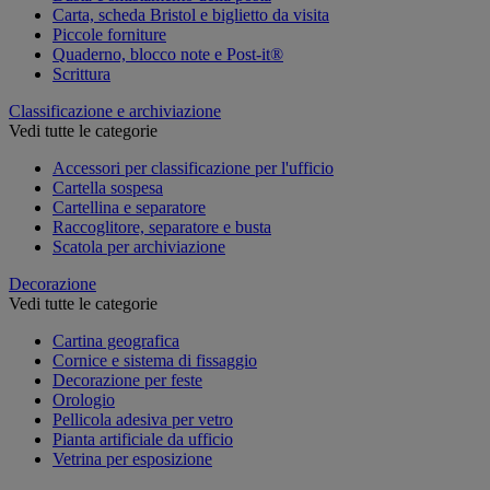
Carta, scheda Bristol e biglietto da visita
Piccole forniture
Quaderno, blocco note e Post-it®
Scrittura
Classificazione e archiviazione
Vedi tutte le categorie
Accessori per classificazione per l'ufficio
Cartella sospesa
Cartellina e separatore
Raccoglitore, separatore e busta
Scatola per archiviazione
Decorazione
Vedi tutte le categorie
Cartina geografica
Cornice e sistema di fissaggio
Decorazione per feste
Orologio
Pellicola adesiva per vetro
Pianta artificiale da ufficio
Vetrina per esposizione