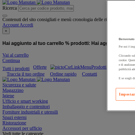
Ricerca
Contenuti del sito consigliati e menù cronologia delle ricerche
Account
Accedi
×
Benvenuto 
Hai aggiunto al tuo carrello % prodotti:
Hai aggiunto al tuo
Per noi è imp
Vai al carrello
Cliccando sul
Continua
cookie. Quest
e di analizzar
Offerte
Prodotti sostenibili
Tutti i prodotti
pubblicità ad
Traccia il tuo ordine
Ordine rapido
Contatti
E se scegli di
Sicurezza e salute
Magazzino
Impostaz
Igiene
Ufficio e smart working
Imballaggio e contenitori
Forniture industriali e utensili
Spazi esterni
Ristorazione
Accessori per ufficio
Vedi tutte le categorie