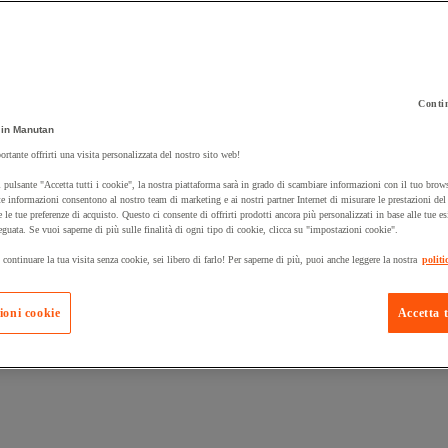
Contin
in Manutan
 carrello un prodotto:
ortante offrirti una visita personalizzata del nostro sito web!
 pulsante "Accetta tutti i cookie", la nostra piattaforma sarà in grado di scambiare informazioni con il tuo brows
e informazioni consentono al nostro team di marketing e ai nostri partner Internet di misurare le prestazioni de
e le tue preferenze di acquisto. Questo ci consente di offrirti prodotti ancora più personalizzati in base alle tue e
Prodotti in pron
Manutan Expert
eguata. Se vuoi saperne di più sulle finalità di ogni tipo di cookie, clicca su "impostazioni cookie".
 continuare la tua visita senza cookie, sei libero di farlo! Per saperne di più, puoi anche leggere la nostra
politi
ioni cookie
Accetta t