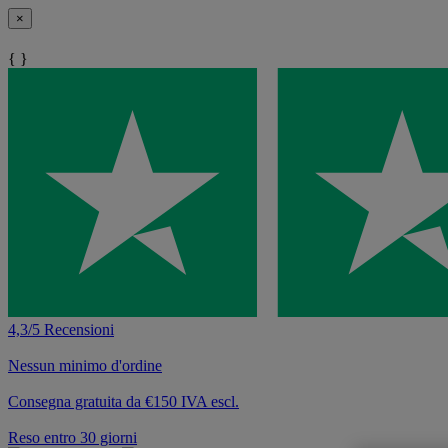
×
{ }
4,3/5 Recensioni
Nessun minimo d'ordine
Consegna gratuita da €150 IVA escl.
Reso entro 30 giorni