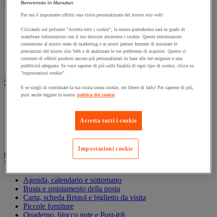
Vedi tutte le categorie
Benvenuto in Manutan
Per noi è importante offrirti una visita personalizzata del nostro sito web!
Archiviazione orizzontale
Archiviazione per cartelle sospese
Cliccando sul pulsante "Accetta tutti i cookie", la nostra piattaforma sarà in grado di
Armadio
scambiare informazioni con il tuo browser attraverso i cookie. Queste informazioni
Armadio per ufficio
consentono al nostro team di marketing e ai nostri partner Internet di misurare le
prestazioni del nostro sito Web e di analizzare le tue preferenze di acquisto. Questo ci
Carrello da ufficio
consente di offrirti prodotti ancora più personalizzati in base alle tue esigenze e una
Libreria
pubblicità adeguata. Se vuoi saperne di più sulle finalità di ogni tipo di cookie, clicca su
"impostazioni cookie".
Audiovisivi
Vedi tutte le categorie
E se scegli di continuare la tua visita senza cookie, sei libero di farlo! Per saperne di più,
puoi anche leggere la nostra
politica dei cookie
Attrezzature audio e Hi-Fi
Connessione audio e video
Fotocamera, videocamera e binocolo
Accetta tutti i cookie
Insonorizzazione e registrazione professionali
Strumenti per proiezione e videoproiezione
Impostazioni cookie
Cancelleria e forniture per ufficio
Vedi tutte le categorie
Agenda, calendario e sottomano
Busta e smistamento della posta
Carta, scheda Bristol e biglietto da visita
Piccole forniture
Quaderno, blocco note e Post-it®