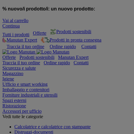
% nuovo/i prodotto/i:
un nuovo prodotto:
Vai al carrello
Continua
Prodotti sostenibili
Offerte
Tutti i prodotti
Manutan Expert
Prodotti in pronta consegna
Traccia il tuo ordine
Ordine rapido
Contatti
Offerte
Prodotti sostenibili
Manutan Expert
Traccia il tuo ordine
Ordine rapido
Contatti
Sicurezza e salute
Magazzino
Igiene
Ufficio e smart working
Imballaggio e contenitori
Forniture industriali e utensili
Spazi esterni
Ristorazione
Accessori per ufficio
Vedi tutte le categorie
Calcolatrice e calcolatrice con stampante
Distruggi-documenti