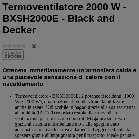
Termoventilatore 2000 W -
BXSH2000E - Black and
Decker
(0)
Nessuna
valutazione
Stesso
link
alla
Ottenete immediatamente un'atmosfera calda e
pagina.
una piacevole sensazione di calore con il
riscaldamento
Termoventilatore - BXSH2000E, 2 potenze riscaldanti (1000
W e 2000 W), una funzione di ventilazione da utilizzare
anche in estate. Utilizzabile in bagno grazie alla sua resistenza
all'umidità (IP21). Termostato regolabile e modalità di
ventilazione per il massimo comfort. Maggiore sicurezza
grazie al sistema anti-ribaltamento e allo spegnimento
automatico in caso di surriscaldamento. Leggero e facile da
spostare grazie all'impugnatura per il trasporto, ideale per sale