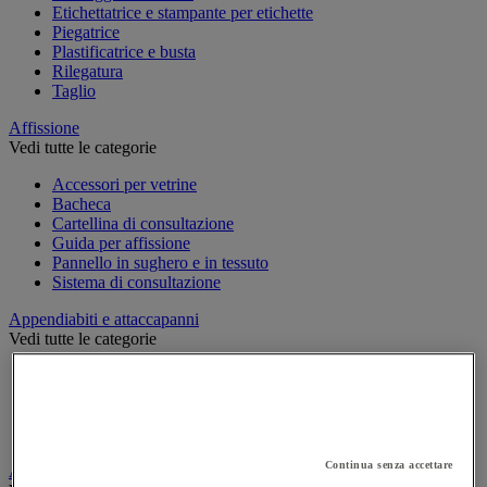
Etichettatrice e stampante per etichette
Piegatrice
Plastificatrice e busta
Rilegatura
Taglio
Affissione
Vedi tutte le categorie
Accessori per vetrine
Bacheca
Cartellina di consultazione
Guida per affissione
Pannello in sughero e in tessuto
Sistema di consultazione
Appendiabiti e attaccapanni
Vedi tutte le categorie
Attaccapanni
Attaccapanni a muro
Porta-ombrelli
Stand porta-abiti
Continua senza accettare
Armadio e archiviazione