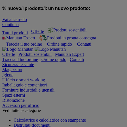
% nuovo/i prodotto/i:
un nuovo prodotto:
Vai al carrello
Continua
Prodotti sostenibili
Offerte
Tutti i prodotti
Manutan Expert
Prodotti in pronta consegna
Traccia il tuo ordine
Ordine rapido
Contatti
Offerte
Prodotti sostenibili
Manutan Expert
Traccia il tuo ordine
Ordine rapido
Contatti
Sicurezza e salute
Magazzino
Igiene
Ufficio e smart working
Imballaggio e contenitori
Forniture industriali e utensili
Spazi esterni
Ristorazione
Accessori per ufficio
Vedi tutte le categorie
Calcolatrice e calcolatrice con stampante
Distruggi-documenti