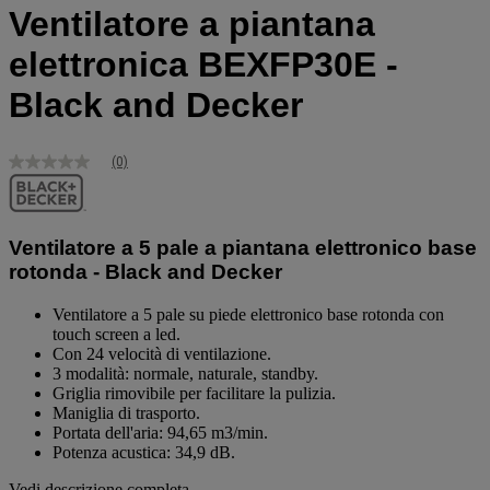
Ventilatore a piantana
elettronica BEXFP30E -
Black and Decker
(0)
Nessuna
valutazione
Stesso
link
alla
Ventilatore a 5 pale a piantana elettronico base
pagina.
rotonda - Black and Decker
Ventilatore a 5 pale su piede elettronico base rotonda con
touch screen a led.
Con 24 velocità di ventilazione.
3 modalità: normale, naturale, standby.
Griglia rimovibile per facilitare la pulizia.
Maniglia di trasporto.
Portata dell'aria: 94,65 m3/min.
Potenza acustica: 34,9 dB.
Vedi descrizione completa