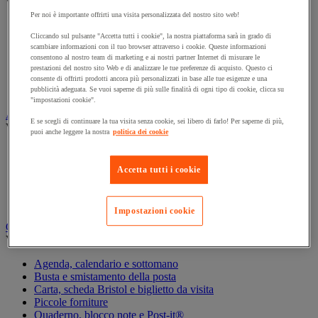
Vedi tutte le categorie
Per noi è importante offrirti una visita personalizzata del nostro sito web!
Archiviazione orizzontale
Cliccando sul pulsante "Accetta tutti i cookie", la nostra piattaforma sarà in grado di
Archiviazione per cartelle sospese
scambiare informazioni con il tuo browser attraverso i cookie. Queste informazioni
Armadio
consentono al nostro team di marketing e ai nostri partner Internet di misurare le
Armadio per ufficio
prestazioni del nostro sito Web e di analizzare le tue preferenze di acquisto. Questo ci
Carrello da ufficio
consente di offrirti prodotti ancora più personalizzati in base alle tue esigenze e una
Libreria
pubblicità adeguata. Se vuoi saperne di più sulle finalità di ogni tipo di cookie, clicca su
"impostazioni cookie".
Audiovisivi
E se scegli di continuare la tua visita senza cookie, sei libero di farlo! Per saperne di più,
Vedi tutte le categorie
puoi anche leggere la nostra
politica dei cookie
Attrezzature audio e Hi-Fi
Connessione audio e video
Accetta tutti i cookie
Fotocamera, videocamera e binocolo
Insonorizzazione e registrazione professionali
Strumenti per proiezione e videoproiezione
Impostazioni cookie
Cancelleria e forniture per ufficio
Vedi tutte le categorie
Agenda, calendario e sottomano
Busta e smistamento della posta
Carta, scheda Bristol e biglietto da visita
Piccole forniture
Quaderno, blocco note e Post-it®