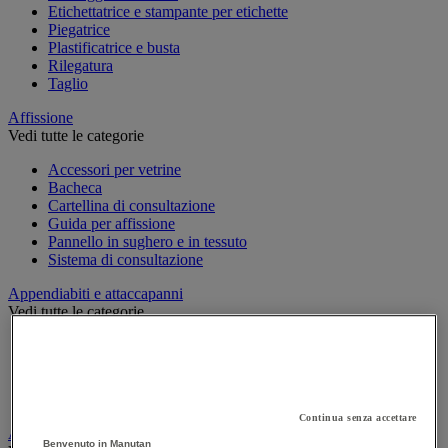
Etichettatrice e stampante per etichette
Piegatrice
Plastificatrice e busta
Rilegatura
Taglio
Affissione
Vedi tutte le categorie
Accessori per vetrine
Bacheca
Cartellina di consultazione
Guida per affissione
Pannello in sughero e in tessuto
Sistema di consultazione
Appendiabiti e attaccapanni
Vedi tutte le categorie
Attaccapanni
Attaccapanni a muro
Porta-ombrelli
Stand porta-abiti
Continua senza accettare
Armadio e archiviazione
Benvenuto in Manutan