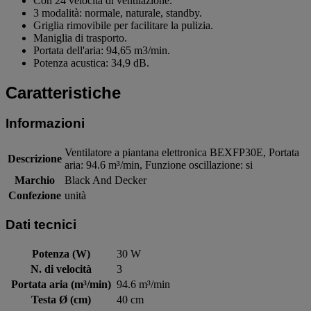
Con 24 velocità di ventilazione.
3 modalità: normale, naturale, standby.
Griglia rimovibile per facilitare la pulizia.
Maniglia di trasporto.
Portata dell'aria: 94,65 m3/min.
Potenza acustica: 34,9 dB.
Caratteristiche
Informazioni
Ventilatore a piantana elettronica BEXFP30E, Portata
Descrizione
aria: 94.6 m³/min, Funzione oscillazione: si
Marchio
Black And Decker
Confezione
unità
Dati tecnici
Potenza (W)
30 W
N. di velocità
3
Portata aria (m³/min)
94.6 m³/min
Testa Ø (cm)
40 cm