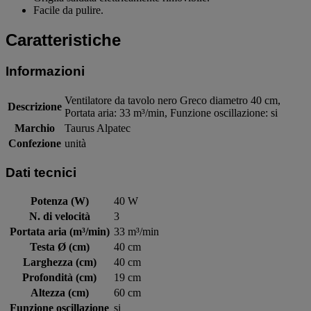
Facile da pulire.
Caratteristiche
Informazioni
Ventilatore da tavolo nero Greco diametro 40 cm,
Descrizione
Portata aria: 33 m³/min, Funzione oscillazione: si
Marchio
Taurus Alpatec
Confezione
unità
Dati tecnici
Potenza (W)
40 W
N. di velocità
3
Portata aria (m³/min)
33 m³/min
Testa Ø (cm)
40 cm
Larghezza (cm)
40 cm
Profondità (cm)
19 cm
Altezza (cm)
60 cm
Funzione oscillazione
si