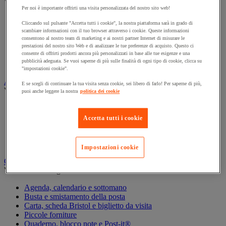
Vedi tutte le categorie
Per noi è importante offrirti una visita personalizzata del nostro sito web!
Archiviazione orizzontale
Cliccando sul pulsante "Accetta tutti i cookie", la nostra piattaforma sarà in grado di
Archiviazione per cartelle sospese
scambiare informazioni con il tuo browser attraverso i cookie. Queste informazioni
Armadio
consentono al nostro team di marketing e ai nostri partner Internet di misurare le
Armadio per ufficio
prestazioni del nostro sito Web e di analizzare le tue preferenze di acquisto. Questo ci
consente di offrirti prodotti ancora più personalizzati in base alle tue esigenze e una
Carrello da ufficio
pubblicità adeguata. Se vuoi saperne di più sulle finalità di ogni tipo di cookie, clicca su
Libreria
"impostazioni cookie".
Audiovisivi
E se scegli di continuare la tua visita senza cookie, sei libero di farlo! Per saperne di più,
Vedi tutte le categorie
puoi anche leggere la nostra
politica dei cookie
Attrezzature audio e Hi-Fi
Connessione audio e video
Accetta tutti i cookie
Fotocamera, videocamera e binocolo
Insonorizzazione e registrazione professionali
Strumenti per proiezione e videoproiezione
Impostazioni cookie
Cancelleria e forniture per ufficio
Vedi tutte le categorie
Agenda, calendario e sottomano
Busta e smistamento della posta
Carta, scheda Bristol e biglietto da visita
Piccole forniture
Quaderno, blocco note e Post-it®