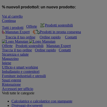
% nuovo/i prodotto/i:
un nuovo prodotto:
Vai al carrello
Continua
Prodotti sostenibili
Offerte
Tutti i prodotti
Manutan Expert
Prodotti in pronta consegna
Traccia il tuo ordine
Ordine rapido
Contatti
Offerte
Prodotti sostenibili
Manutan Expert
Traccia il tuo ordine
Ordine rapido
Contatti
Sicurezza e salute
Magazzino
Igiene
Ufficio e smart working
Imballaggio e contenitori
Forniture industriali e utensili
Spazi esterni
Ristorazione
Accessori per ufficio
Vedi tutte le categorie
Calcolatrice e calcolatrice con stampante
Distruggi-documenti