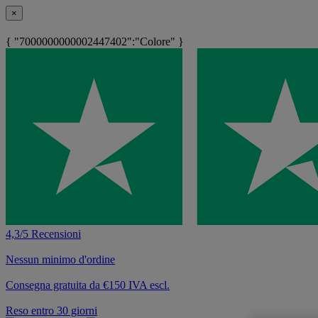
×
{ "7000000000002447402":"Colore" }
4,3/5 Recensioni
Nessun minimo d'ordine
Consegna gratuita da €150 IVA escl.
Reso entro 30 giorni