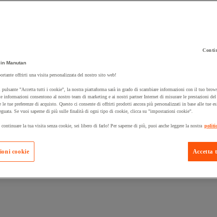
Contin
in Manutan
 carrello un prodotto:
ortante offrirti una visita personalizzata del nostro sito web!
 pulsante "Accetta tutti i cookie", la nostra piattaforma sarà in grado di scambiare informazioni con il tuo brows
e informazioni consentono al nostro team di marketing e ai nostri partner Internet di misurare le prestazioni de
e le tue preferenze di acquisto. Questo ci consente di offrirti prodotti ancora più personalizzati in base alle tue e
Prodotti in pron
Manutan Expert
eguata. Se vuoi saperne di più sulle finalità di ogni tipo di cookie, clicca su "impostazioni cookie".
 continuare la tua visita senza cookie, sei libero di farlo! Per saperne di più, puoi anche leggere la nostra
politi
ioni cookie
Accetta t