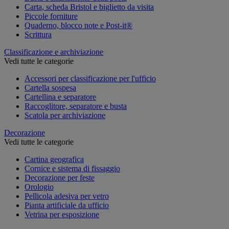
Carta, scheda Bristol e biglietto da visita
Piccole forniture
Quaderno, blocco note e Post-it®
Scrittura
Classificazione e archiviazione
Vedi tutte le categorie
Accessori per classificazione per l'ufficio
Cartella sospesa
Cartellina e separatore
Raccoglitore, separatore e busta
Scatola per archiviazione
Decorazione
Vedi tutte le categorie
Cartina geografica
Cornice e sistema di fissaggio
Decorazione per feste
Orologio
Pellicola adesiva per vetro
Pianta artificiale da ufficio
Vetrina per esposizione