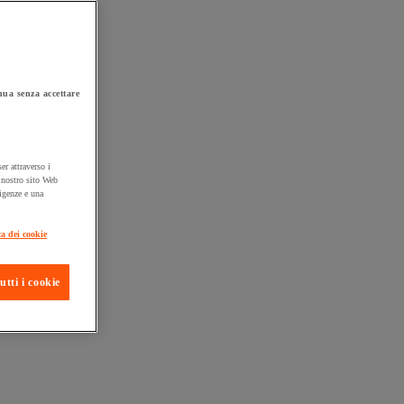
ua senza accettare
er attraverso i
l nostro sito Web
sigenze e una
ta consegna
ca dei cookie
utti i cookie