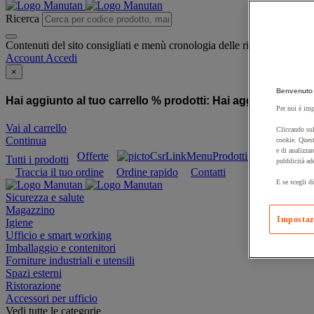
Ricerca
Contenuti del sito consigliati e menù cronologia delle ricerche
Account
Accedi
×
Benvenuto 
Hai aggiunto al tuo carrello % prodotti:
Hai aggiunto al tuo
Per noi è imp
Vai al carrello
Cliccando sul
Continua
cookie. Quest
e di analizzar
Offerte
Prodotti sostenibili
Tutti i prodotti
pubblicità ad
Traccia il tuo ordine
Ordine rapido
Contatti
E se scegli di
Sicurezza e salute
Magazzino
Impostaz
Igiene
Ufficio e smart working
Imballaggio e contenitori
Forniture industriali e utensili
Spazi esterni
Ristorazione
Accessori per ufficio
Vedi tutte le categorie