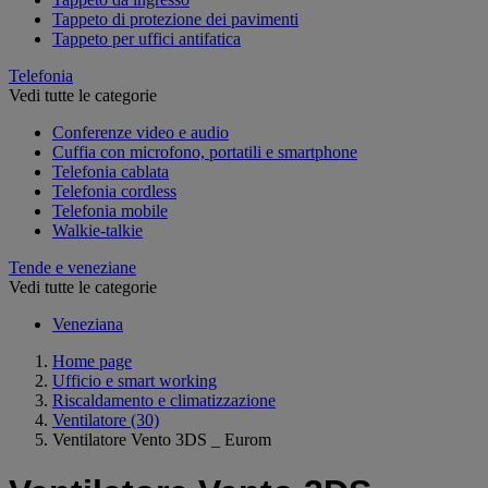
Tappeto di protezione dei pavimenti
Tappeto per uffici antifatica
Telefonia
Vedi tutte le categorie
Conferenze video e audio
Cuffia con microfono, portatili e smartphone
Telefonia cablata
Telefonia cordless
Telefonia mobile
Walkie-talkie
Tende e veneziane
Vedi tutte le categorie
Veneziana
Home page
Ufficio e smart working
Riscaldamento e climatizzazione
Ventilatore
(30)
Ventilatore Vento 3DS _ Eurom