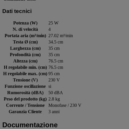
Dati tecnici
Potenza (W)
25 W
N. di velocità
4
Portata aria (m³/min)
27.02 m³/min
Testa Ø (cm)
34.5 cm
Larghezza (cm)
35 cm
Profondità (cm)
35 cm
Altezza (cm)
76.5 cm
H regolabile min. (cm)
76.5 cm
H regolabile max. (cm)
95 cm
Tensione (V)
230 V
Funzione oscillazione
si
Rumorosità (dBA)
50 dBA
Peso del prodotto (kg)
2.8 kg
Corrente / Tensione
Monofase / 230 V
Garanzia Cliente
3 anni
Documentazione