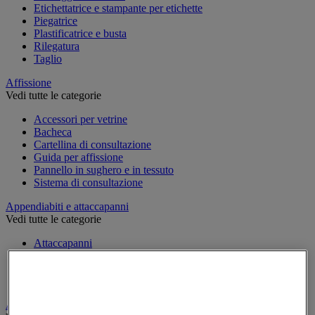
Etichettatrice e stampante per etichette
Piegatrice
Plastificatrice e busta
Rilegatura
Taglio
Affissione
Vedi tutte le categorie
Accessori per vetrine
Bacheca
Cartellina di consultazione
Guida per affissione
Pannello in sughero e in tessuto
Sistema di consultazione
Appendiabiti e attaccapanni
Vedi tutte le categorie
Attaccapanni
Attaccapanni a muro
Porta-ombrelli
Stand porta-abiti
Armadio e archiviazione