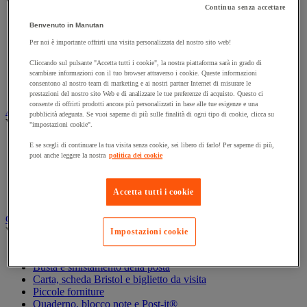
Vedi tutte le categorie
Continua senza accettare
Archiviazione orizzontale
Benvenuto in Manutan
Archiviazione per cartelle sospese
Per noi è importante offrirti una visita personalizzata del nostro sito web!
Armadio
Armadio per ufficio
Cliccando sul pulsante "Accetta tutti i cookie", la nostra piattaforma sarà in grado di
Carrello da ufficio
scambiare informazioni con il tuo browser attraverso i cookie. Queste informazioni
consentono al nostro team di marketing e ai nostri partner Internet di misurare le
Libreria
prestazioni del nostro sito Web e di analizzare le tue preferenze di acquisto. Questo ci
consente di offrirti prodotti ancora più personalizzati in base alle tue esigenze e una
Audiovisivi
pubblicità adeguata. Se vuoi saperne di più sulle finalità di ogni tipo di cookie, clicca su
Vedi tutte le categorie
"impostazioni cookie".
Attrezzature audio e Hi-Fi
E se scegli di continuare la tua visita senza cookie, sei libero di farlo! Per saperne di più,
puoi anche leggere la nostra
politica dei cookie
Connessione audio e video
Fotocamera, videocamera e binocolo
Insonorizzazione e registrazione professionali
Accetta tutti i cookie
Strumenti per proiezione e videoproiezione
Cancelleria e forniture per ufficio
Vedi tutte le categorie
Impostazioni cookie
Agenda, calendario e sottomano
Busta e smistamento della posta
Carta, scheda Bristol e biglietto da visita
Piccole forniture
Quaderno, blocco note e Post-it®