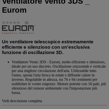
Ventilatore Vento 3DS _
Eurom
(0)
Nessuna
valutazione
Stesso
link
alla
Un ventilatore telescopico estremamente
pagina.
efficiente e silenzioso con un'esclusiva
funzione di oscillazione 3D.
Ventilatore Vento 3DS - Eurom, molto efficiente e silenzioso,
ideale per un uso discreto. Oscillazione orizzontale e verticale
per una migliore circolazione dell'aria. Utilizzabile tutto
l'anno, sposta l'aria fresca in estate e diffonde calore in
inverno. Regolabile in altezza, tra 76 e 94 centimetri per
soddisfare le vostre esigenze. Motore potente con 18 pale, più
silenzioso del rumore ambientale con l'impostazione più
bassa.
Vedi descrizione completa