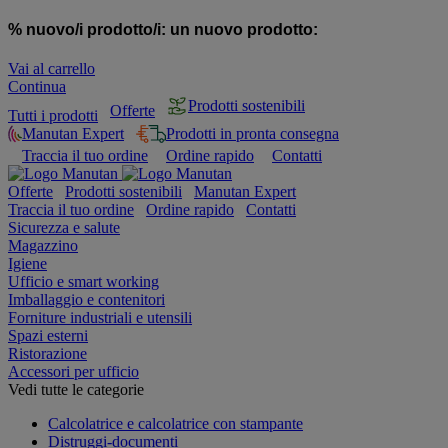
% nuovo/i prodotto/i:
un nuovo prodotto:
Vai al carrello
Continua
Prodotti sostenibili
Offerte
Tutti i prodotti
Manutan Expert
Prodotti in pronta consegna
Traccia il tuo ordine
Ordine rapido
Contatti
Offerte
Prodotti sostenibili
Manutan Expert
Traccia il tuo ordine
Ordine rapido
Contatti
Sicurezza e salute
Magazzino
Igiene
Ufficio e smart working
Imballaggio e contenitori
Forniture industriali e utensili
Spazi esterni
Ristorazione
Accessori per ufficio
Vedi tutte le categorie
Calcolatrice e calcolatrice con stampante
Distruggi-documenti