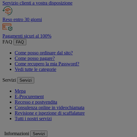
Servizio clienti a vostra disposizione
Reso entro 30 giorni
Pagamenti sicuri al 100%
FAQ
FAQ
Come posso ordinare dal sito?
Come posso pagare?
Come recupero la mia Password?
Vedi tutte le categorie
Servizi
Servizi
Mepa
E-Procurement
Recesso e postvendita
Consulenza online in videochiamata
Revisione e ispezione di scaffalature
Tutti i nostri servizi
Informazioni
Servizi