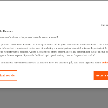
Contin
in Manutan
 carrello un prodotto:
ortante offrirti una visita personalizzata del nostro sito web!
 pulsante "Accetta tutti i cookie", la nostra piattaforma sarà in grado di scambiare informazioni con il tuo brows
e informazioni consentono al nostro team di marketing e ai nostri partner Internet di misurare le prestazioni de
e le tue preferenze di acquisto. Questo ci consente di offrirti prodotti ancora più personalizzati in base alle tue e
Prodotti in pron
Manutan Expert
eguata. Se vuoi saperne di più sulle finalità di ogni tipo di cookie, clicca su "impostazioni cookie".
 continuare la tua visita senza cookie, sei libero di farlo! Per saperne di più, puoi anche leggere la nostra
politi
ioni cookie
Accetta t