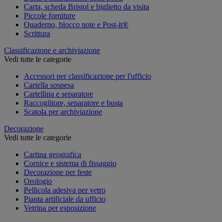
Carta, scheda Bristol e biglietto da visita
Piccole forniture
Quaderno, blocco note e Post-it®
Scrittura
Classificazione e archiviazione
Vedi tutte le categorie
Accessori per classificazione per l'ufficio
Cartella sospesa
Cartellina e separatore
Raccoglitore, separatore e busta
Scatola per archiviazione
Decorazione
Vedi tutte le categorie
Cartina geografica
Cornice e sistema di fissaggio
Decorazione per feste
Orologio
Pellicola adesiva per vetro
Pianta artificiale da ufficio
Vetrina per esposizione