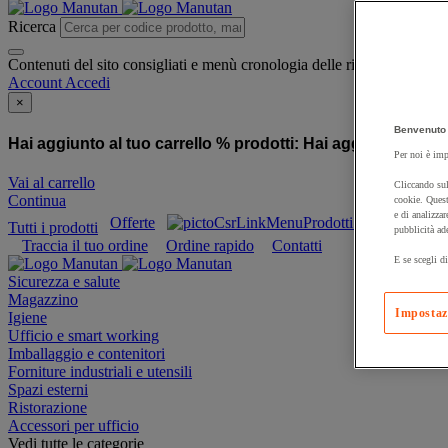
Ricerca
Contenuti del sito consigliati e menù cronologia delle ricerche
Account
Accedi
×
Benvenuto 
Hai aggiunto al tuo carrello % prodotti:
Hai aggiunto al tuo
Per noi è imp
Vai al carrello
Cliccando sul
Continua
cookie. Quest
e di analizzar
Offerte
Prodotti sostenibili
Tutti i prodotti
pubblicità ad
Traccia il tuo ordine
Ordine rapido
Contatti
E se scegli di
Sicurezza e salute
Magazzino
Impostaz
Igiene
Ufficio e smart working
Imballaggio e contenitori
Forniture industriali e utensili
Spazi esterni
Ristorazione
Accessori per ufficio
Vedi tutte le categorie