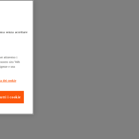
ua senza accettare
er attraverso i
l nostro sito Web
sigenze e una
ta consegna
ca dei cookie
utti i cookie