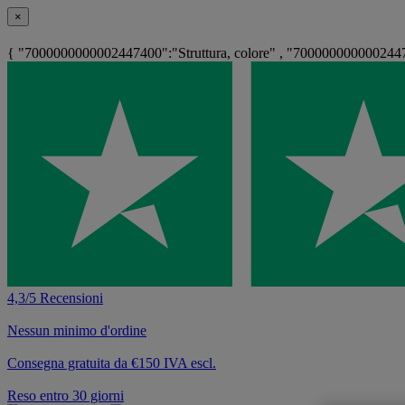
×
{ "7000000000002447400":"Struttura, colore" , "7000000000002447
4,3/5 Recensioni
Nessun minimo d'ordine
Consegna gratuita da €150 IVA escl.
Reso entro 30 giorni