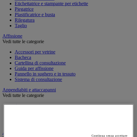
Etichettatrice e stampante per etichette
Piegatrice
Plastificatrice e busta
Rilegatura
Taglio
Affissione
Vedi tutte le categorie
Accessori per vetrine
Bacheca
Cartellina di consultazione
Guida per affissione
Pannello in sughero e in tessuto
Sistema di consultazione
Appendiabiti e attaccapanni
Vedi tutte le categorie
Attaccapanni
Attaccapanni a muro
Porta-ombrelli
Stand porta-abiti
Armadio e archiviazione
Continua senza accettare