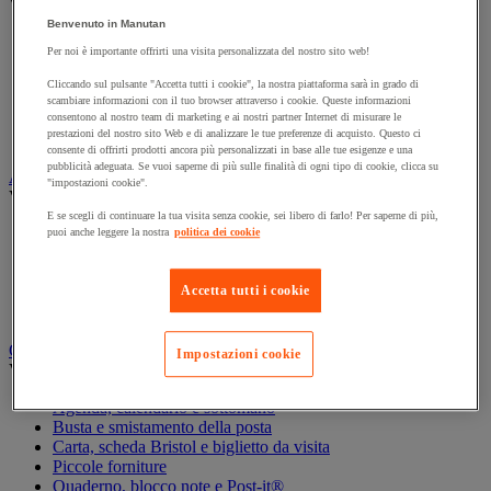
Vedi tutte le categorie
Benvenuto in Manutan
Archiviazione orizzontale
Per noi è importante offrirti una visita personalizzata del nostro sito web!
Archiviazione per cartelle sospese
Armadio
Cliccando sul pulsante "Accetta tutti i cookie", la nostra piattaforma sarà in grado di
Armadio per ufficio
scambiare informazioni con il tuo browser attraverso i cookie. Queste informazioni
Carrello da ufficio
consentono al nostro team di marketing e ai nostri partner Internet di misurare le
prestazioni del nostro sito Web e di analizzare le tue preferenze di acquisto. Questo ci
Libreria
consente di offrirti prodotti ancora più personalizzati in base alle tue esigenze e una
pubblicità adeguata. Se vuoi saperne di più sulle finalità di ogni tipo di cookie, clicca su
Audiovisivi
"impostazioni cookie".
Vedi tutte le categorie
E se scegli di continuare la tua visita senza cookie, sei libero di farlo! Per saperne di più,
Attrezzature audio e Hi-Fi
puoi anche leggere la nostra
politica dei cookie
Connessione audio e video
Fotocamera, videocamera e binocolo
Accetta tutti i cookie
Insonorizzazione e registrazione professionali
Strumenti per proiezione e videoproiezione
Cancelleria e forniture per ufficio
Impostazioni cookie
Vedi tutte le categorie
Agenda, calendario e sottomano
Busta e smistamento della posta
Carta, scheda Bristol e biglietto da visita
Piccole forniture
Quaderno, blocco note e Post-it®