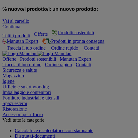
% nuovo/i prodotto/i:
un nuovo prodotto:
Vai al carrello
Continua
Prodotti sostenibili
Offerte
Tutti i prodotti
Manutan Expert
Prodotti in pronta consegna
Traccia il tuo ordine
Ordine rapido
Contatti
Offerte
Prodotti sostenibili
Manutan Expert
Traccia il tuo ordine
Ordine rapido
Contatti
Sicurezza e salute
Magazzino
Igiene
Ufficio e smart working
Imballaggio e contenitori
Forniture industriali e utensili
Spazi esterni
Ristorazione
Accessori per ufficio
Vedi tutte le categorie
Calcolatrice e calcolatrice con stampante
Distruggi-documenti