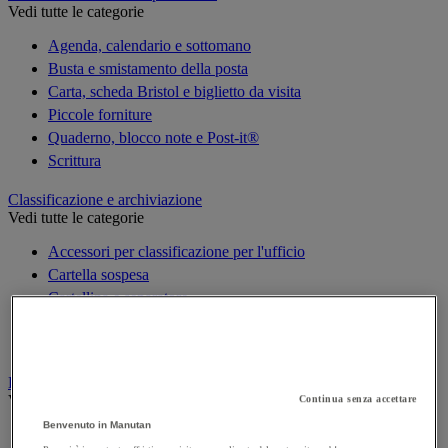
Vedi tutte le categorie
Agenda, calendario e sottomano
Busta e smistamento della posta
Carta, scheda Bristol e biglietto da visita
Piccole forniture
Quaderno, blocco note e Post-it®
Scrittura
Classificazione e archiviazione
Vedi tutte le categorie
Accessori per classificazione per l'ufficio
Cartella sospesa
Cartellina e separatore
Raccoglitore, separatore e busta
Scatola per archiviazione
Decorazione
Vedi tutte le categorie
Continua senza accettare
Benvenuto in Manutan
Cartina geografica