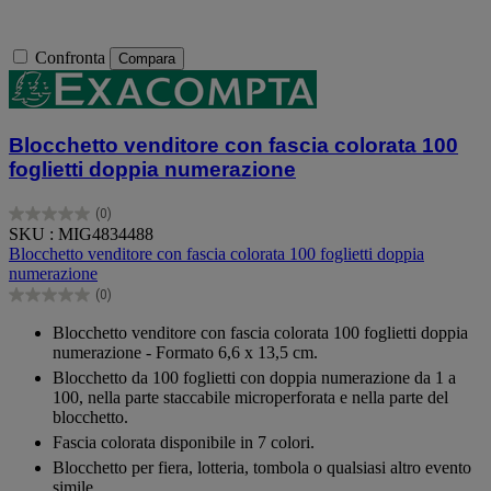
Confronta
Compara
Blocchetto venditore con fascia colorata 100
foglietti doppia numerazione
(0)
0.0
SKU : MIG4834488
su
Blocchetto venditore con fascia colorata 100 foglietti doppia
5
numerazione
stelle.
(0)
0.0
su
Blocchetto venditore con fascia colorata 100 foglietti doppia
5
numerazione - Formato 6,6 x 13,5 cm.
stelle.
Blocchetto da 100 foglietti con doppia numerazione da 1 a
100, nella parte staccabile microperforata e nella parte del
blocchetto.
Fascia colorata disponibile in 7 colori.
Blocchetto per fiera, lotteria, tombola o qualsiasi altro evento
simile.