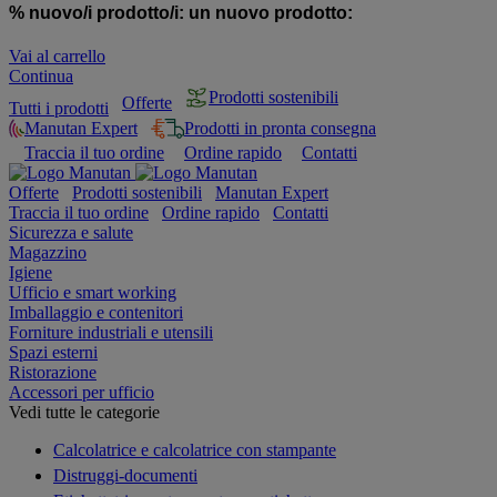
% nuovo/i prodotto/i:
un nuovo prodotto:
Vai al carrello
Continua
Prodotti sostenibili
Offerte
Tutti i prodotti
Manutan Expert
Prodotti in pronta consegna
Traccia il tuo ordine
Ordine rapido
Contatti
Offerte
Prodotti sostenibili
Manutan Expert
Traccia il tuo ordine
Ordine rapido
Contatti
Sicurezza e salute
Magazzino
Igiene
Ufficio e smart working
Imballaggio e contenitori
Forniture industriali e utensili
Spazi esterni
Ristorazione
Accessori per ufficio
Vedi tutte le categorie
Calcolatrice e calcolatrice con stampante
Distruggi-documenti