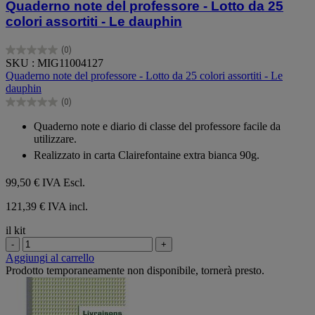
Quaderno note del professore - Lotto da 25
colori assortiti - Le dauphin
(0)
0.0
SKU : MIG11004127
su
Quaderno note del professore - Lotto da 25 colori assortiti - Le
5
dauphin
stelle.
(0)
0.0
su
Quaderno note e diario di classe del professore facile da
5
utilizzare.
stelle.
Realizzato in carta Clairefontaine extra bianca 90g.
99,50 €
IVA Escl.
121,39 € IVA incl.
il kit
-
+
Aggiungi al carrello
Prodotto temporaneamente non disponibile, tornerà presto.