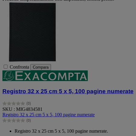
Confronta
Compara
Registro 32 x 25 cm 5 x 5, 100 pagine numerate
(0)
0.0
SKU : MIG4834581
su
Registro 32 x 25 cm 5 x 5, 100 pagine numerate
5
(0)
stelle.
0.0
su
Registro 32 x 25 cm 5 x 5, 100 pagine numerate.
5