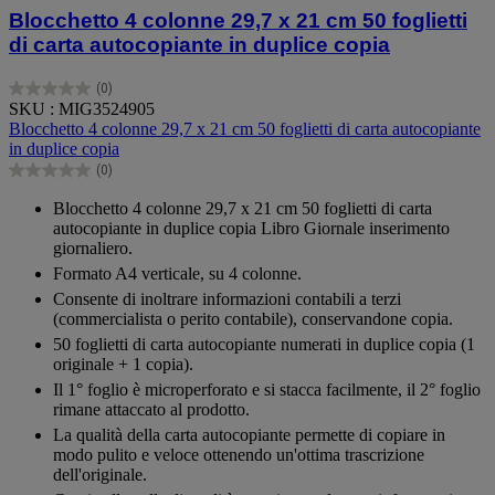
Blocchetto 4 colonne 29,7 x 21 cm 50 foglietti
di carta autocopiante in duplice copia
(0)
0.0
SKU : MIG3524905
su
Blocchetto 4 colonne 29,7 x 21 cm 50 foglietti di carta autocopiante
5
in duplice copia
stelle.
(0)
0.0
su
Blocchetto 4 colonne 29,7 x 21 cm 50 foglietti di carta
5
autocopiante in duplice copia Libro Giornale inserimento
stelle.
giornaliero.
Formato A4 verticale, su 4 colonne.
Consente di inoltrare informazioni contabili a terzi
(commercialista o perito contabile), conservandone copia.
50 foglietti di carta autocopiante numerati in duplice copia (1
originale + 1 copia).
Il 1° foglio è microperforato e si stacca facilmente, il 2° foglio
rimane attaccato al prodotto.
La qualità della carta autocopiante permette di copiare in
modo pulito e veloce ottenendo un'ottima trascrizione
dell'originale.