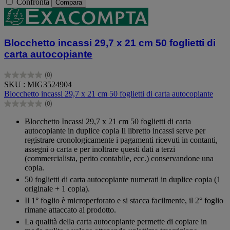
Confronta
Compara
Blocchetto incassi 29,7 x 21 cm 50 foglietti di
carta autocopiante
(0)
0.0
SKU : MIG3524904
su
Blocchetto incassi 29,7 x 21 cm 50 foglietti di carta autocopiante
5
(0)
stelle.
0.0
su
Blocchetto Incassi 29,7 x 21 cm 50 foglietti di carta
5
autocopiante in duplice copia Il libretto incassi serve per
stelle.
registrare cronologicamente i pagamenti ricevuti in contanti,
assegni o carta e per inoltrare questi dati a terzi
(commercialista, perito contabile, ecc.) conservandone una
copia.
50 foglietti di carta autocopiante numerati in duplice copia (1
originale + 1 copia).
Il 1° foglio è microperforato e si stacca facilmente, il 2° foglio
rimane attaccato al prodotto.
La qualità della carta autocopiante permette di copiare in