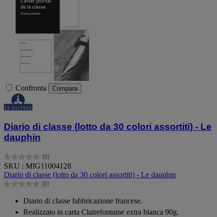
Confronta
Compara
Diario di classe (lotto da 30 colori assortiti) - Le
dauphin
(0)
0.0
SKU : MIG11004128
su
Diario di classe (lotto da 30 colori assortiti) - Le dauphin
5
(0)
stelle.
0.0
su
Diario di classe fabbricazione francese.
5
Realizzato in carta Clairefontaine extra bianca 90g.
stelle.