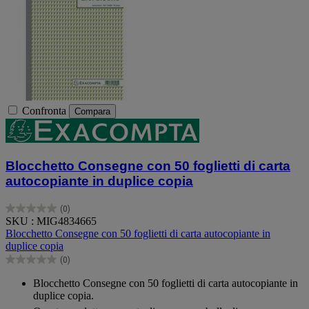
Confronta
Compara
Blocchetto Consegne con 50 foglietti di carta
autocopiante in duplice copia
(0)
0.0
SKU : MIG4834665
su
Blocchetto Consegne con 50 foglietti di carta autocopiante in
5
duplice copia
stelle.
(0)
0.0
su
Blocchetto Consegne con 50 foglietti di carta autocopiante in
5
duplice copia.
stelle.