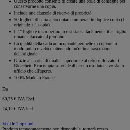
Questo prodotto consente di creare una bolla di consegna per
conservarne una copia.
Include una clausola di riserva di proprietà.
50 foglietti di carta autocopiante numerati in duplice copia (1
originale + 1 copia).
Il 1° foglio è microperforato e si stacca facilmente, il 2° foglio
rimane attaccato al prodotto.
La qualità della carta autocopiante permette di copiare in
modo pulito e veloce ottenendo un'ottima trascrizione
dell'originale.
Grazie alla colla di qualità superiore e al retro rinforzato, i
Blocchetti Exacompta sono ideali per un uso intensivo sia in
ufficio che all'aperto.
100% Made in France.
Da
60,75 €
IVA Escl.
74,12 € IVA incl.
Vedi le 2 opzioni
Prodotto temporaneamente non disponibile, tornerà presto.