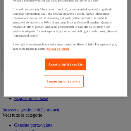
Per noi è importante offrirti una visita personalizzata del nostro sito web!
Cornice e sistema di fissaggio
Decorazione per feste
Cliccando sul pulsante "Accetta tutti i cookie", la nostra piattaforma sarà in grado di
scambiare informazioni con il tuo browser attraverso i cookie. Queste informazioni
Orologio
consentono al nostro team di marketing e ai nostri partner Internet di misurare le
Pellicola adesiva per vetro
prestazioni del nostro sito Web e di analizzare le tue preferenze di acquisto. Questo ci
consente di offrirti prodotti ancora più personalizzati in base alle tue esigenze e una
Pianta artificiale da ufficio
pubblicità adeguata. Se vuoi saperne di più sulle finalità di ogni tipo di cookie, clicca su
Vetrina per esposizione
"impostazioni cookie".
E se scegli di continuare la tua visita senza cookie, sei libero di farlo! Per saperne di più,
Elezione
puoi anche leggere la nostra
politica dei cookie
Vedi tutte le categorie
Espositore
Accetta tutti i cookie
Vedi tutte le categorie
Espositore a parete
Impostazioni cookie
Espositore da tavolo
Espositore mobile
Espositore su base
Incasso e gestione delle monete
Vedi tutte le categorie
Cassetta porta-valuta