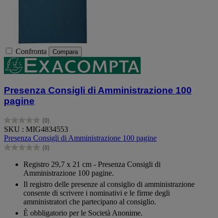
Confronta
Compara
Presenza Consigli di Amministrazione 100
pagine
(0)
0.0
SKU : MIG4834553
su
Presenza Consigli di Amministrazione 100 pagine
5
(0)
stelle.
0.0
su
Registro 29,7 x 21 cm - Presenza Consigli di
5
Amministrazione 100 pagine.
stelle.
Il registro delle presenze al consiglio di amministrazione
consente di scrivere i nominativi e le firme degli
amministratori che partecipano al consiglio.
È obbligatorio per le Società Anonime.