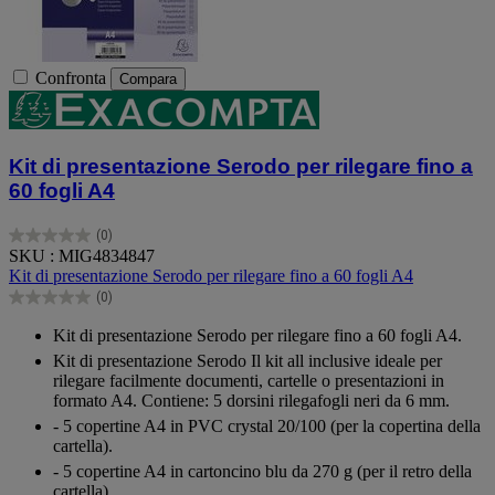
Confronta
Compara
Kit di presentazione Serodo per rilegare fino a
60 fogli A4
(0)
0.0
SKU : MIG4834847
su
Kit di presentazione Serodo per rilegare fino a 60 fogli A4
5
(0)
stelle.
0.0
su
Kit di presentazione Serodo per rilegare fino a 60 fogli A4.
5
Kit di presentazione Serodo Il kit all inclusive ideale per
stelle.
rilegare facilmente documenti, cartelle o presentazioni in
formato A4. Contiene: 5 dorsini rilegafogli neri da 6 mm.
- 5 copertine A4 in PVC crystal 20/100 (per la copertina della
cartella).
- 5 copertine A4 in cartoncino blu da 270 g (per il retro della
cartella).