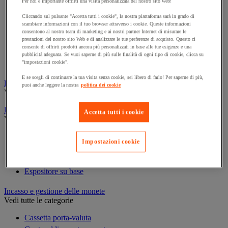
Per noi è importante offrirti una visita personalizzata del nostro sito web!
Cornice e sistema di fissaggio
Decorazione per feste
Cliccando sul pulsante "Accetta tutti i cookie", la nostra piattaforma sarà in grado di
scambiare informazioni con il tuo browser attraverso i cookie. Queste informazioni
Orologio
consentono al nostro team di marketing e ai nostri partner Internet di misurare le
Pellicola adesiva per vetro
prestazioni del nostro sito Web e di analizzare le tue preferenze di acquisto. Questo ci
consente di offrirti prodotti ancora più personalizzati in base alle tue esigenze e una
Pianta artificiale da ufficio
pubblicità adeguata. Se vuoi saperne di più sulle finalità di ogni tipo di cookie, clicca su
Vetrina per esposizione
"impostazioni cookie".
E se scegli di continuare la tua visita senza cookie, sei libero di farlo! Per saperne di più,
Elezione
puoi anche leggere la nostra
politica dei cookie
Vedi tutte le categorie
Espositore
Accetta tutti i cookie
Vedi tutte le categorie
Espositore a parete
Impostazioni cookie
Espositore da tavolo
Espositore mobile
Espositore su base
Incasso e gestione delle monete
Vedi tutte le categorie
Cassetta porta-valuta