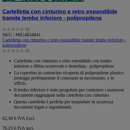
Cartelletta con cinturino e retro espandibile
tramite lembo inferiore - polipropilene
(0)
0.0
SKU : MIG4834841
su
Cartelletta con cinturino e retro espandibile tramite lembo inferiore -
5
polipropilene
stelle.
(0)
0.0
su
Cartelletta con cinturino e retro estendibile con lembo
5
inferiore e fibbia scorrevole e dentellata - polipropilene.
stelle.
La copertina in cartoncino ricoperta di polipropilene plastico
protegge perfettamente il contenuto in movimento, o in
ufficio.
Il lembo inferiore è stato progettato per contenere i numerosi
documenti raggruppati nella cartelletta con cinturino.
Questa cartelletta è perfetta per trasportare in sicurezza
documenti legali o ingombranti.
62,50 €
IVA Escl.
76,25 € IVA incl.