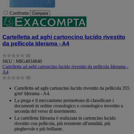
Confronta
Compara
Cartelletta ad aghi cartoncino lucido rivestito
da pellicola Iderama - A4
(0)
0.0
SKU : MIG4834840
su
Cartelletta ad aghi cartoncino lucido rivestito da pellicola Iderama -
5
A4
stelle.
(0)
0.0
su
Cartelletta ad aghi cartoncino lucido rivestito da pellicola 355
5
g/m² Iderama - A4.
stelle.
La piega e il meccanismo permettono di classificare i
documenti in ordine cronologico o cronologico invertito a
seconda del verso di inserimento.
La cartelletta Iderama è realizzata in cartoncino lucido
rivestito con pellicola, più resistente all'umidità, più
pieghevole e più brillante.