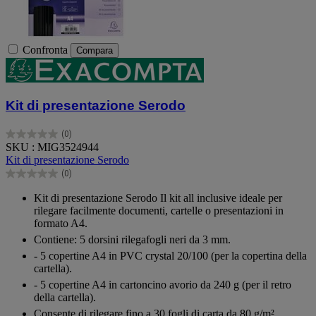
Confronta
Compara
Kit di presentazione Serodo
(0)
0.0
SKU : MIG3524944
su
Kit di presentazione Serodo
5
(0)
stelle.
0.0
su
Kit di presentazione Serodo Il kit all inclusive ideale per
5
rilegare facilmente documenti, cartelle o presentazioni in
stelle.
formato A4.
Contiene: 5 dorsini rilegafogli neri da 3 mm.
- 5 copertine A4 in PVC crystal 20/100 (per la copertina della
cartella).
- 5 copertine A4 in cartoncino avorio da 240 g (per il retro
della cartella).
Consente di rilegare fino a 30 fogli di carta da 80 g/m².