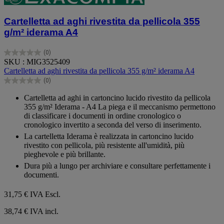
Cartelletta ad aghi rivestita da pellicola 355
g/m² iderama A4
(0)
0.0
SKU : MIG3525409
su
Cartelletta ad aghi rivestita da pellicola 355 g/m² iderama A4
5
(0)
stelle.
0.0
su
Cartelletta ad aghi in cartoncino lucido rivestito da pellicola
5
355 g/m² Iderama - A4 La piega e il meccanismo permettono
stelle.
di classificare i documenti in ordine cronologico o
cronologico invertito a seconda del verso di inserimento.
La cartelletta Iderama è realizzata in cartoncino lucido
rivestito con pellicola, più resistente all'umidità, più
pieghevole e più brillante.
Dura più a lungo per archiviare e consultare perfettamente i
documenti.
31,75 €
IVA Escl.
38,74 € IVA incl.