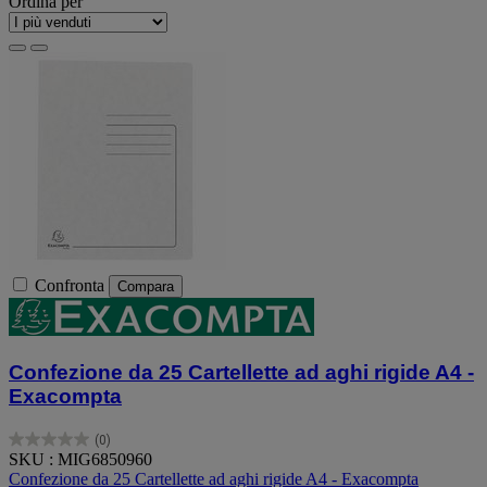
Ordina per
Confronta
Compara
Confezione da 25 Cartellette ad aghi rigide A4 -
Exacompta
(0)
0.0
SKU : MIG6850960
su
Confezione da 25 Cartellette ad aghi rigide A4 - Exacompta