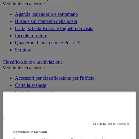
Vedi tutte le categorie
Agenda, calendario e sottomano
Busta e smistamento della posta
Carta, scheda Bristol e biglietto da visita
Piccole forniture
Quaderno, blocco note e Post-it®
Scrittura
Classificazione e archiviazione
Vedi tutte le categorie
Accessori per classificazione per l'ufficio
Cartella sospesa
Cartellina e separatore
Raccoglitore, separatore e busta
Scatola per archiviazione
Decorazione
Vedi tutte le categorie
Continua senza accettare
Benvenuto in Manutan
Cartina geografica