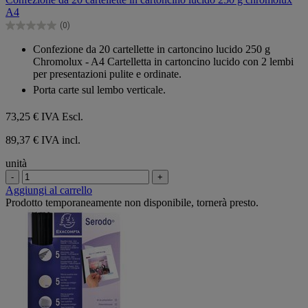
5
A4
stelle.
(0)
0.0
su
Confezione da 20 cartellette in cartoncino lucido 250 g
5
Chromolux - A4 Cartelletta in cartoncino lucido con 2 lembi
stelle.
per presentazioni pulite e ordinate.
Porta carte sul lembo verticale.
73,25 €
IVA Escl.
89,37 € IVA incl.
unità
-
+
Aggiungi al carrello
Prodotto temporaneamente non disponibile, tornerà presto.