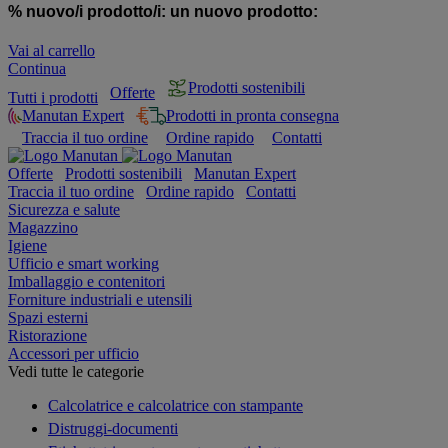
% nuovo/i prodotto/i:
un nuovo prodotto:
Vai al carrello
Continua
Prodotti sostenibili
Offerte
Tutti i prodotti
Manutan Expert
Prodotti in pronta consegna
Traccia il tuo ordine
Ordine rapido
Contatti
Offerte
Prodotti sostenibili
Manutan Expert
Traccia il tuo ordine
Ordine rapido
Contatti
Sicurezza e salute
Magazzino
Igiene
Ufficio e smart working
Imballaggio e contenitori
Forniture industriali e utensili
Spazi esterni
Ristorazione
Accessori per ufficio
Vedi tutte le categorie
Calcolatrice e calcolatrice con stampante
Distruggi-documenti