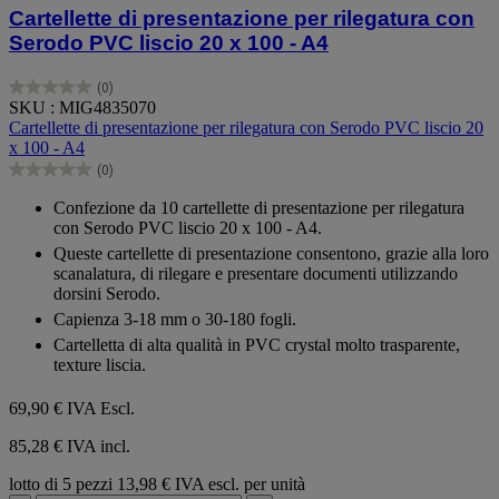
Cartellette di presentazione per rilegatura con
Serodo PVC liscio 20 x 100 - A4
(0)
0.0
SKU : MIG4835070
su
Cartellette di presentazione per rilegatura con Serodo PVC liscio 20
5
x 100 - A4
stelle.
(0)
0.0
su
Confezione da 10 cartellette di presentazione per rilegatura
5
con Serodo PVC liscio 20 x 100 - A4.
stelle.
Queste cartellette di presentazione consentono, grazie alla loro
scanalatura, di rilegare e presentare documenti utilizzando
dorsini Serodo.
Capienza 3-18 mm o 30-180 fogli.
Cartelletta di alta qualità in PVC crystal molto trasparente,
texture liscia.
69,90 €
IVA Escl.
85,28 € IVA incl.
lotto di 5 pezzi
13,98 € IVA escl. per unità