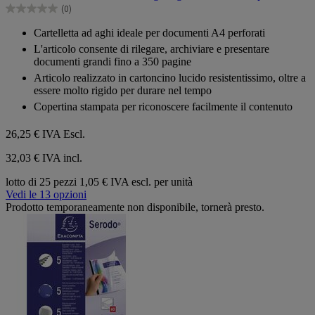
5
(0)
stelle.
0.0
su
Cartelletta ad aghi ideale per documenti A4 perforati
5
L'articolo consente di rilegare, archiviare e presentare
stelle.
documenti grandi fino a 350 pagine
Articolo realizzato in cartoncino lucido resistentissimo, oltre a
essere molto rigido per durare nel tempo
Copertina stampata per riconoscere facilmente il contenuto
26,25 €
IVA Escl.
32,03 € IVA incl.
lotto di 25 pezzi
1,05 € IVA escl. per unità
Vedi le 13 opzioni
Prodotto temporaneamente non disponibile, tornerà presto.