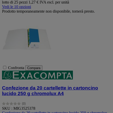
lotto di 25 pezzi
1,27 € IVA escl. per unità
Vedi le 10 opzioni
Prodotto temporaneamente non disponibile, tornerà presto.
Confronta
Compara
Confezione da 20 cartellette in cartoncino
lucido 250 g chromolux A4
(0)
0.0
SKU : MIG3525378
su
Confezione da 20 cartellette in cartoncino lucido 250 g chromolux