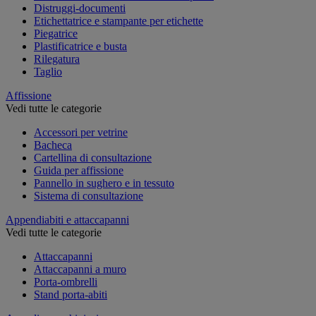
Distruggi-documenti
Etichettatrice e stampante per etichette
Piegatrice
Plastificatrice e busta
Rilegatura
Taglio
Affissione
Vedi tutte le categorie
Accessori per vetrine
Bacheca
Cartellina di consultazione
Guida per affissione
Pannello in sughero e in tessuto
Sistema di consultazione
Appendiabiti e attaccapanni
Vedi tutte le categorie
Attaccapanni
Attaccapanni a muro
Porta-ombrelli
Stand porta-abiti