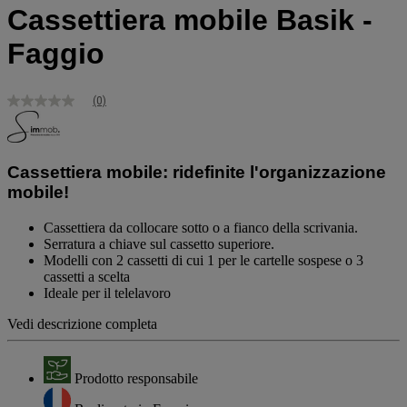
Cassettiera mobile Basik -
Faggio
(0)
Nessuna
valutazione
Stesso
link
alla
Cassettiera mobile: ridefinite l'organizzazione
pagina.
mobile!
Cassettiera da collocare sotto o a fianco della scrivania.
Serratura a chiave sul cassetto superiore.
Modelli con 2 cassetti di cui 1 per le cartelle sospese o 3
cassetti a scelta
Ideale per il telelavoro
Vedi descrizione completa
Prodotto responsabile