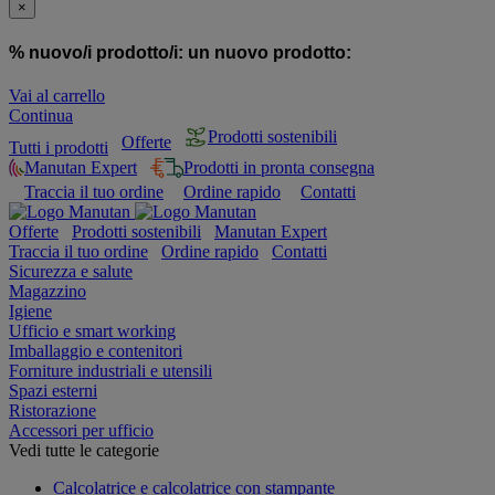
×
% nuovo/i prodotto/i:
un nuovo prodotto:
Vai al carrello
Continua
Prodotti sostenibili
Offerte
Tutti i prodotti
Manutan Expert
Prodotti in pronta consegna
Traccia il tuo ordine
Ordine rapido
Contatti
Offerte
Prodotti sostenibili
Manutan Expert
Traccia il tuo ordine
Ordine rapido
Contatti
Sicurezza e salute
Magazzino
Igiene
Ufficio e smart working
Imballaggio e contenitori
Forniture industriali e utensili
Spazi esterni
Ristorazione
Accessori per ufficio
Vedi tutte le categorie
Calcolatrice e calcolatrice con stampante