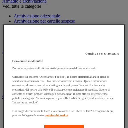
Armadio e archiviazione
Vedi tutte le categorie
Archiviazione orizzontale
Archiviazione per cartelle sospese
Armadio
Armadio per ufficio
Carrello da ufficio
Libreria
Audiovisivi
Continua senza accettare
Vedi tutte le categorie
Benvenuto in Manutan
Attrezzature audio e Hi-Fi
Per noi è importante offrirti una visita personalizzata del nostro sito web!
Connessione audio e video
Fotocamera, videocamera e binocolo
Cliccando sul pulsante "Accetta tutti i cookie", la nostra piattaforma sarà in grado di
Insonorizzazione e registrazione professionali
scambiare informazioni con il tuo browser attraverso i cookie. Queste informazioni
consentono al nostro team di marketing e ai nostri partner Internet di misurare le
Strumenti per proiezione e videoproiezione
prestazioni del nostro sito Web e di analizzare le tue preferenze di acquisto. Questo ci
consente di offrirti prodotti ancora più personalizzati in base alle tue esigenze e una
Cancelleria e forniture per ufficio
pubblicità adeguata. Se vuoi saperne di più sulle finalità di ogni tipo di cookie, clicca su
Vedi tutte le categorie
"impostazioni cookie".
Agenda, calendario e sottomano
E se scegli di continuare la tua visita senza cookie, sei libero di farlo! Per saperne di più,
puoi anche leggere la nostra
politica dei cookie
Busta e smistamento della posta
Carta, scheda Bristol e biglietto da visita
Piccole forniture