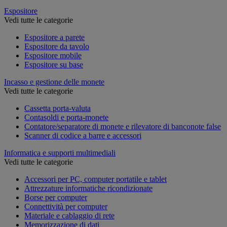
Espositore
Vedi tutte le categorie
Espositore a parete
Espositore da tavolo
Espositore mobile
Espositore su base
Incasso e gestione delle monete
Vedi tutte le categorie
Cassetta porta-valuta
Contasoldi e porta-monete
Contatore/separatore di monete e rilevatore di banconote false
Scanner di codice a barre e accessori
Informatica e supporti multimediali
Vedi tutte le categorie
Accessori per PC, computer portatile e tablet
Attrezzature informatiche ricondizionate
Borse per computer
Connettività per computer
Materiale e cablaggio di rete
Memorizzazione di dati