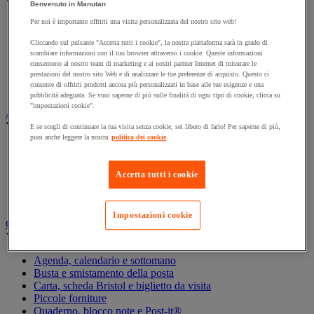
Vedi tutte le categorie
Benvenuto in Manutan
Per noi è importante offrirti una visita personalizzata del nostro sito web!
Archiviazione orizzontale
Archiviazione per cartelle sospese
Cliccando sul pulsante "Accetta tutti i cookie", la nostra piattaforma sarà in grado di
Armadio
scambiare informazioni con il tuo browser attraverso i cookie. Queste informazioni
Armadio per ufficio
consentono al nostro team di marketing e ai nostri partner Internet di misurare le
prestazioni del nostro sito Web e di analizzare le tue preferenze di acquisto. Questo ci
Carrello da ufficio
consente di offrirti prodotti ancora più personalizzati in base alle tue esigenze e una
Libreria
pubblicità adeguata. Se vuoi saperne di più sulle finalità di ogni tipo di cookie, clicca su
"impostazioni cookie".
Audiovisivi
Vedi tutte le categorie
E se scegli di continuare la tua visita senza cookie, sei libero di farlo! Per saperne di più,
puoi anche leggere la nostra
politica dei cookie
Attrezzature audio e Hi-Fi
Connessione audio e video
Fotocamera, videocamera e binocolo
Accetta tutti i cookie
Insonorizzazione e registrazione professionali
Strumenti per proiezione e videoproiezione
Impostazioni cookie
Cancelleria e forniture per ufficio
Vedi tutte le categorie
Agenda, calendario e sottomano
Busta e smistamento della posta
Carta, scheda Bristol e biglietto da visita
Piccole forniture
Quaderno, blocco note e Post-it®