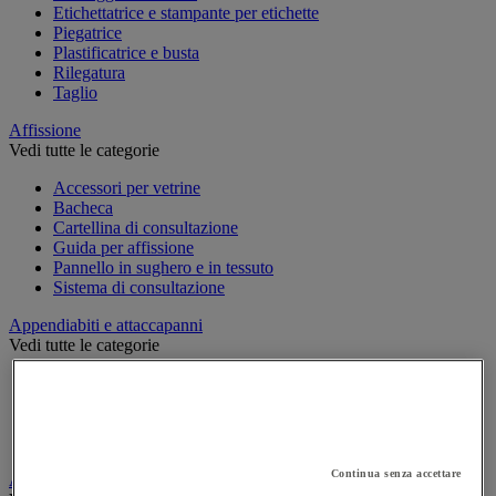
Etichettatrice e stampante per etichette
Piegatrice
Plastificatrice e busta
Rilegatura
Taglio
Affissione
Vedi tutte le categorie
Accessori per vetrine
Bacheca
Cartellina di consultazione
Guida per affissione
Pannello in sughero e in tessuto
Sistema di consultazione
Appendiabiti e attaccapanni
Vedi tutte le categorie
Attaccapanni
Attaccapanni a muro
Porta-ombrelli
Stand porta-abiti
Continua senza accettare
Armadio e archiviazione