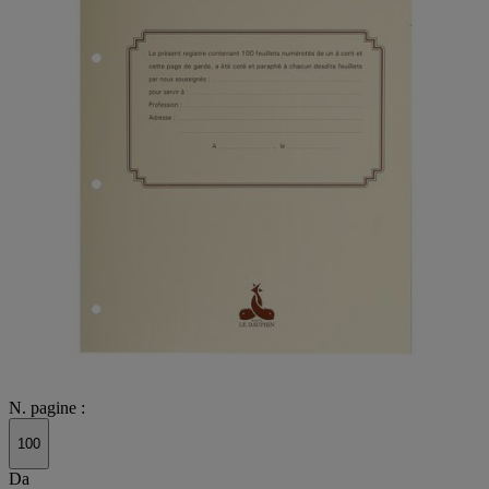
N. pagine :
100
Da