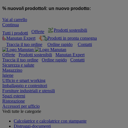
% nuovo/i prodotto/i:
un nuovo prodotto:
Vai al carrello
Continua
Prodotti sostenibili
Offerte
Tutti i prodotti
Manutan Expert
Prodotti in pronta consegna
Traccia il tuo ordine
Ordine rapido
Contatti
Offerte
Prodotti sostenibili
Manutan Expert
Traccia il tuo ordine
Ordine rapido
Contatti
Sicurezza e salute
Magazzino
Igiene
Ufficio e smart working
Imballaggio e contenitori
Forniture industriali e utensili
Spazi esterni
Ristorazione
Accessori per ufficio
Vedi tutte le categorie
Calcolatrice e calcolatrice con stampante
Distruggi-documenti