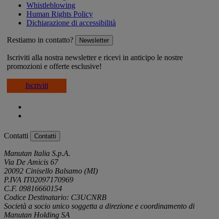
Whistleblowing
Human Rights Policy
Dichiarazione di accessibilità
Restiamo in contatto?
Newsletter
Iscriviti alla nostra newsletter e ricevi in anticipo le nostre
promozioni e offerte esclusive!
Iscriviti
Contatti
Contatti
Manutan Italia S.p.A.
Via De Amicis 67
20092 Cinisello Balsamo (MI)
P.IVA IT02097170969
C.F. 09816660154
Codice Destinatario: C3UCNRB
Società a socio unico soggetta a direzione e coordinamento di
Manutan Holding SA