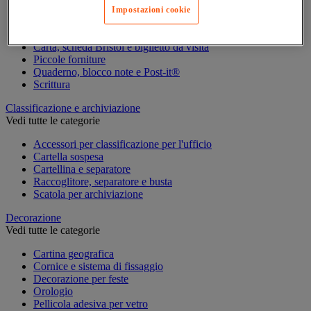
Impostazioni cookie
Agenda, calendario e sottomano
Busta e smistamento della posta
Carta, scheda Bristol e biglietto da visita
Piccole forniture
Quaderno, blocco note e Post-it®
Scrittura
Classificazione e archiviazione
Vedi tutte le categorie
Accessori per classificazione per l'ufficio
Cartella sospesa
Cartellina e separatore
Raccoglitore, separatore e busta
Scatola per archiviazione
Decorazione
Vedi tutte le categorie
Cartina geografica
Cornice e sistema di fissaggio
Decorazione per feste
Orologio
Pellicola adesiva per vetro