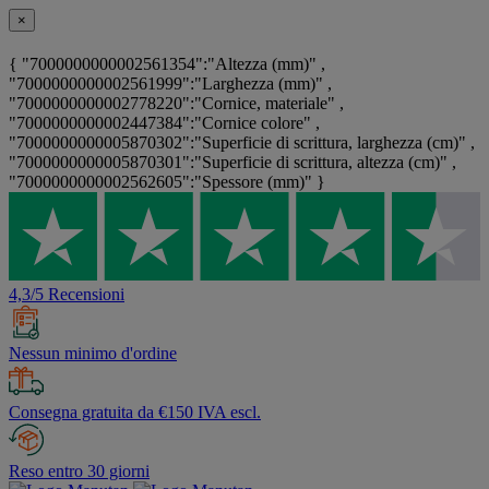
×
{ "7000000000002561354":"Altezza (mm)" ,
"7000000000002561999":"Larghezza (mm)" ,
"7000000000002778220":"Cornice, materiale" ,
"7000000000002447384":"Cornice colore" ,
"7000000000005870302":"Superficie di scrittura, larghezza (cm)" ,
"7000000000005870301":"Superficie di scrittura, altezza (cm)" ,
"7000000000002562605":"Spessore (mm)" }
4,3/5 Recensioni
Nessun minimo d'ordine
Consegna gratuita da €150 IVA escl.
Reso entro 30 giorni