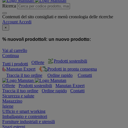
Ricerca
Contenuti del sito consigliati e menù cronologia delle ricerche
Account
Accedi
×
% nuovo/i prodotto/i:
un nuovo prodotto:
Vai al carrello
Continua
Prodotti sostenibili
Offerte
Tutti i prodotti
Manutan Expert
Prodotti in pronta consegna
Traccia il tuo ordine
Ordine rapido
Contatti
Offerte
Prodotti sostenibili
Manutan Expert
Traccia il tuo ordine
Ordine rapido
Contatti
Sicurezza e salute
Magazzino
Igiene
Ufficio e smart working
Imballaggio e contenitori
Forniture industriali e utensili
Spazi esterni