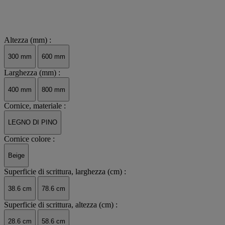
Altezza (mm) :
300 mm
600 mm
Larghezza (mm) :
400 mm
800 mm
Cornice, materiale :
LEGNO DI PINO
Cornice colore :
Beige
Superficie di scrittura, larghezza (cm) :
38.6 cm
78.6 cm
Superficie di scrittura, altezza (cm) :
28.6 cm
58.6 cm