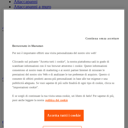
Attaccapanni
Attaccapanni a muro
Porta-ombrelli
Stand porta-abiti
Armadio e archiviazione
Vedi tutte le categorie
Continua senza accettare
Archiviazione orizzontale
Archiviazione per cartelle sospese
Benvenuto in Manutan
Armadio
Per noi è importante offrirti una visita personalizzata del nostro sito web!
Armadio per ufficio
Carrello da ufficio
Cliccando sul pulsante "Accetta tutti i cookie", la nostra piattaforma sarà in grado di
scambiare informazioni con il tuo browser attraverso i cookie. Queste informazioni
Libreria
consentono al nostro team di marketing e ai nostri partner Internet di misurare le
prestazioni del nostro sito Web e di analizzare le tue preferenze di acquisto. Questo ci
Audiovisivi
consente di offrirti prodotti ancora più personalizzati in base alle tue esigenze e una
Vedi tutte le categorie
pubblicità adeguata. Se vuoi saperne di più sulle finalità di ogni tipo di cookie, clicca su
"impostazioni cookie".
Attrezzature audio e Hi-Fi
E se scegli di continuare la tua visita senza cookie, sei libero di farlo! Per saperne di più,
Connessione audio e video
puoi anche leggere la nostra
politica dei cookie
Fotocamera, videocamera e binocolo
Insonorizzazione e registrazione professionali
Strumenti per proiezione e videoproiezione
Accetta tutti i cookie
Cancelleria e forniture per ufficio
Vedi tutte le categorie