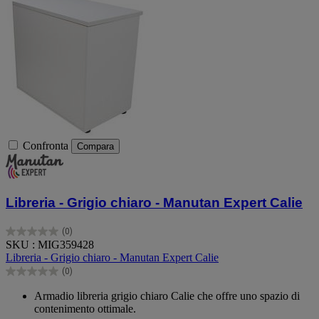
Confronta
Compara
Libreria - Grigio chiaro - Manutan Expert Calie
(0)
0.0
SKU : MIG359428
su
Libreria - Grigio chiaro - Manutan Expert Calie
5
(0)
stelle.
0.0
su
Armadio libreria grigio chiaro Calie che offre uno spazio di
5
contenimento ottimale.
stelle.