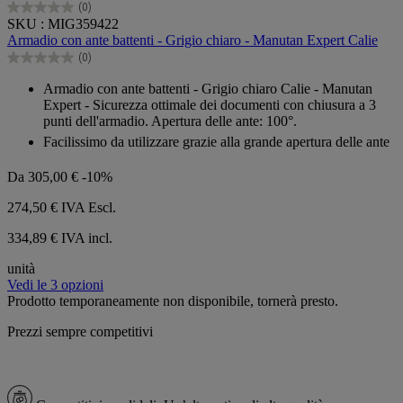
(0)
0.0
SKU : MIG359422
su
Armadio con ante battenti - Grigio chiaro - Manutan Expert Calie
5
(0)
stelle.
0.0
su
Armadio con ante battenti - Grigio chiaro Calie - Manutan
5
Expert - Sicurezza ottimale dei documenti con chiusura a 3
stelle.
punti dell'armadio. Apertura delle ante: 100°.
Facilissimo da utilizzare grazie alla grande apertura delle ante
Da
305,00 €
-10%
274,50 €
IVA Escl.
334,89 € IVA incl.
unità
Vedi le 3 opzioni
Prodotto temporaneamente non disponibile, tornerà presto.
Prezzi sempre competitivi