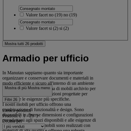
Valore facet
no
(
19
)
no
(19)
Valore facet
si
(
2
)
si
(2)
Mostra tutti 26 prodotti
Armadio per ufficio
In Manutan sappiamo quanto sia importante
organizzare e conservare documenti e materiali in
modo efficiente e sicuro all'interno di un ambiente
Mostra di più
Mostra meno
lavorativo. La nostra gamma di mobili archivio per
ufficio include diverse soluzioni progettate per
soddisfare le esigenze più specifiche.
Filtri
26
I nostri mobili per ufficio offrono una
combinazione di funzionalità e design. Sono
Elenco prodotti
disponibili in diverse dimensioni e configurazioni
Prodotti:
( 1 - 26 )
per adattarsi agli spazi disponibili e alle esigenze di
Ordina per
archiviazione. I nostri mobili sono realizzati con
materiali di alta qualità e offrono una robusta