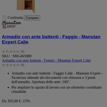
Confronta
Compara
Armadio con ante battenti - Faggio - Manutan
Expert Calie
(0)
0.0
SKU : MIG465080
su
Armadio con ante battenti - Faggio - Manutan Expert Calie
5
(0)
stelle.
0.0
su
Armadio con ante battenti - Faggio Calie - Manutan Expert -
5
Sicurezza ottimale dei documenti con chiusura a 3 punti
stelle.
dell'armadio. Apertura delle ante: 100°.
Per ampliare lo spazio di lavoro con un elemento coordinato
chiudibile
Da
305,00 €
-15%