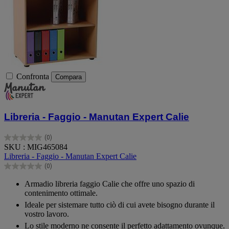
Confronta
Compara
Libreria - Faggio - Manutan Expert Calie
(0)
0.0
SKU : MIG465084
su
Libreria - Faggio - Manutan Expert Calie
5
(0)
stelle.
0.0
su
Armadio libreria faggio Calie che offre uno spazio di
5
contenimento ottimale.
stelle.
Ideale per sistemare tutto ciò di cui avete bisogno durante il
vostro lavoro.
Lo stile moderno ne consente il perfetto adattamento ovunque.