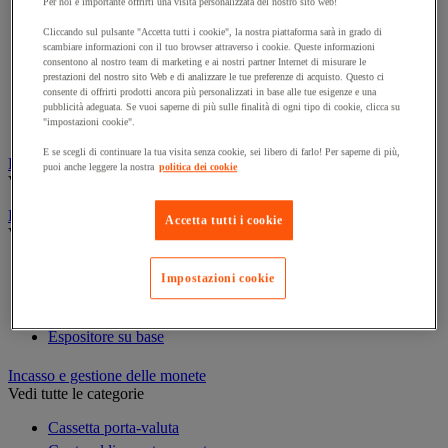
Per noi è importante offrirti una visita personalizzata del nostro sito web!
Cornice e sistema di fissaggio
Decorazione per feste
Cliccando sul pulsante "Accetta tutti i cookie", la nostra piattaforma sarà in grado di
scambiare informazioni con il tuo browser attraverso i cookie. Queste informazioni
Orologio
consentono al nostro team di marketing e ai nostri partner Internet di misurare le
Pellicola adesiva per vetro
prestazioni del nostro sito Web e di analizzare le tue preferenze di acquisto. Questo ci
consente di offrirti prodotti ancora più personalizzati in base alle tue esigenze e una
Pianta artificiale da ufficio
pubblicità adeguata. Se vuoi saperne di più sulle finalità di ogni tipo di cookie, clicca su
Vetrina per esposizione
"impostazioni cookie".
E se scegli di continuare la tua visita senza cookie, sei libero di farlo! Per saperne di più,
Elezione
puoi anche leggere la nostra
politica dei cookie
Vedi tutte le categorie
Espositore
Accetta tutti i cookie
Vedi tutte le categorie
Espositore a parete
Impostazioni cookie
Espositore da tavolo
Espositore mobile
Espositore su base
Incasso e gestione delle monete
Vedi tutte le categorie
Cassetta porta-valuta