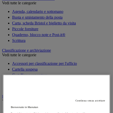
Vedi tutte le categorie
Agenda, calendario e sottomano
Busta e smistamento della posta
Carta, scheda Bristol e biglietto da visita
Piccole forniture
Quaderno, blocco note e Post-it®
Scrittura
Classificazione e archiviazione
Vedi tutte le categorie
Accessori per classificazione per l'ufficio
Cartella sospesa
Cartellina e separatore
Raccoglitore, separatore e busta
Scatola per archiviazione
Decorazione
Vedi tutte le categorie
Continua senza accettare
Benvenuto in Manutan
Cartina geografica