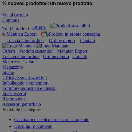
% nuovo/i prodotto/i:
un nuovo prodotto:
Vai al carrello
Continua
Prodotti sostenibili
Offerte
Tutti i prodotti
Manutan Expert
Prodotti in pronta consegna
Traccia il tuo ordine
Ordine rapido
Contatti
Offerte
Prodotti sostenibili
Manutan Expert
Traccia il tuo ordine
Ordine rapido
Contatti
Sicurezza e salute
Magazzino
Igiene
Ufficio e smart working
Imballaggio e contenitori
Forniture industriali e utensili
Spazi esterni
Ristorazione
Accessori per ufficio
Vedi tutte le categorie
Calcolatrice e calcolatrice con stampante
Distruggi-documenti