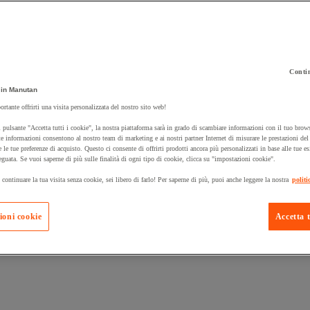
Contin
in Manutan
 carrello un prodotto:
ortante offrirti una visita personalizzata del nostro sito web!
 pulsante "Accetta tutti i cookie", la nostra piattaforma sarà in grado di scambiare informazioni con il tuo brows
e informazioni consentono al nostro team di marketing e ai nostri partner Internet di misurare le prestazioni de
e le tue preferenze di acquisto. Questo ci consente di offrirti prodotti ancora più personalizzati in base alle tue e
Prodotti in pron
Manutan Expert
eguata. Se vuoi saperne di più sulle finalità di ogni tipo di cookie, clicca su "impostazioni cookie".
 continuare la tua visita senza cookie, sei libero di farlo! Per saperne di più, puoi anche leggere la nostra
politi
ioni cookie
Accetta t