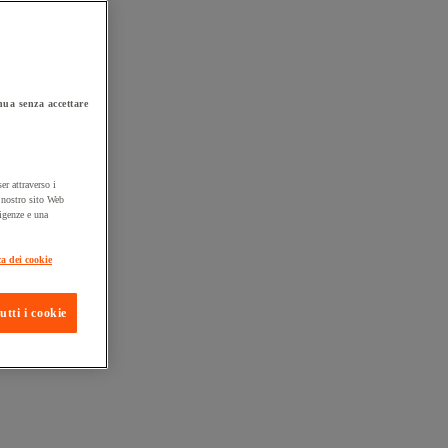
ua senza accettare
er attraverso i
l nostro sito Web
sigenze e una
ta consegna
ca dei cookie
utti i cookie