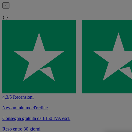
×
{ }
4,3/5 Recensioni
Nessun minimo d'ordine
Consegna gratuita da €150 IVA escl.
Reso entro 30 giorni