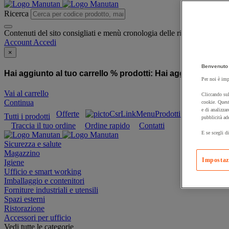
Ricerca
Contenuti del sito consigliati e menù cronologia delle ricerche
Account
Accedi
×
Benvenuto 
Hai aggiunto al tuo carrello % prodotti:
Hai aggiunto al tuo
Per noi è imp
Vai al carrello
Cliccando sul
Continua
cookie. Quest
e di analizzar
Offerte
Prodotti sostenibili
Tutti i prodotti
pubblicità ad
Traccia il tuo ordine
Ordine rapido
Contatti
E se scegli di
Sicurezza e salute
Magazzino
Impostaz
Igiene
Ufficio e smart working
Imballaggio e contenitori
Forniture industriali e utensili
Spazi esterni
Ristorazione
Accessori per ufficio
Vedi tutte le categorie