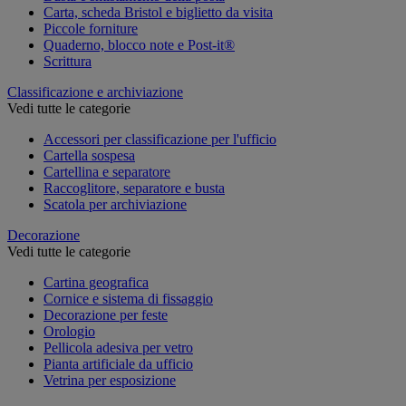
Carta, scheda Bristol e biglietto da visita
Piccole forniture
Quaderno, blocco note e Post-it®
Scrittura
Classificazione e archiviazione
Vedi tutte le categorie
Accessori per classificazione per l'ufficio
Cartella sospesa
Cartellina e separatore
Raccoglitore, separatore e busta
Scatola per archiviazione
Decorazione
Vedi tutte le categorie
Cartina geografica
Cornice e sistema di fissaggio
Decorazione per feste
Orologio
Pellicola adesiva per vetro
Pianta artificiale da ufficio
Vetrina per esposizione