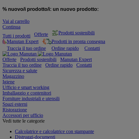
% nuovo/i prodotto/i:
un nuovo prodotto:
Vai al carrello
Continua
Prodotti sostenibili
Offerte
Tutti i prodotti
Manutan Expert
Prodotti in pronta consegna
Traccia il tuo ordine
Ordine rapido
Contatti
Offerte
Prodotti sostenibili
Manutan Expert
Traccia il tuo ordine
Ordine rapido
Contatti
Sicurezza e salute
Magazzino
Igiene
Ufficio e smart working
Imballaggio e contenitori
Forniture industriali e utensili
Spazi esterni
Ristorazione
Accessori per ufficio
Vedi tutte le categorie
Calcolatrice e calcolatrice con stampante
Distruggi-documenti