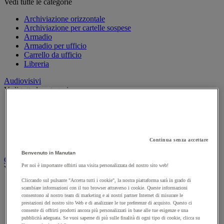
Vedi tutte le categorie
Archiviazione orizzontale
Archiviazione per cartelle sospese
Armadio
Armadio per ufficio
Carrello da ufficio
Libreria
Audiovisivi
Vedi tutte le categorie
Attrezzature audio e Hi-Fi
Connessione audio e video
Fotocamera, videocamera e binocolo
Insonorizzazione e registrazione professionali
Continua senza accettare
Strumenti per proiezione e videoproiezione
Benvenuto in Manutan
Cancelleria e forniture per ufficio
Per noi è importante offrirti una visita personalizzata del nostro sito web!
Vedi tutte le categorie
Cliccando sul pulsante "Accetta tutti i cookie", la nostra piattaforma sarà in grado di
Agenda, calendario e sottomano
scambiare informazioni con il tuo browser attraverso i cookie. Queste informazioni
Busta e smistamento della posta
consentono al nostro team di marketing e ai nostri partner Internet di misurare le
Carta, scheda Bristol e biglietto da visita
prestazioni del nostro sito Web e di analizzare le tue preferenze di acquisto. Questo ci
consente di offrirti prodotti ancora più personalizzati in base alle tue esigenze e una
Piccole forniture
pubblicità adeguata. Se vuoi saperne di più sulle finalità di ogni tipo di cookie, clicca su
Quaderno, blocco note e Post-it®