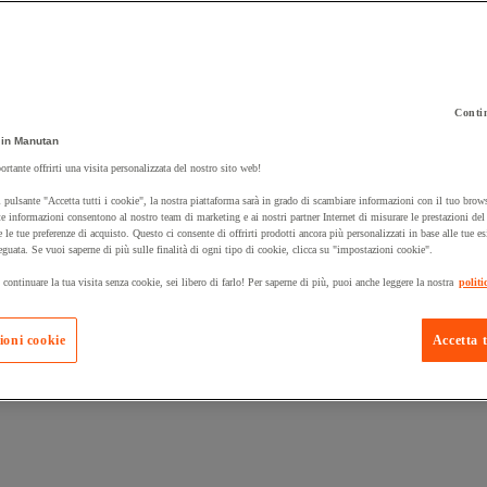
Contin
in Manutan
 carrello un prodotto:
ortante offrirti una visita personalizzata del nostro sito web!
 pulsante "Accetta tutti i cookie", la nostra piattaforma sarà in grado di scambiare informazioni con il tuo brows
e informazioni consentono al nostro team di marketing e ai nostri partner Internet di misurare le prestazioni de
e le tue preferenze di acquisto. Questo ci consente di offrirti prodotti ancora più personalizzati in base alle tue e
Prodotti in pron
Manutan Expert
eguata. Se vuoi saperne di più sulle finalità di ogni tipo di cookie, clicca su "impostazioni cookie".
 continuare la tua visita senza cookie, sei libero di farlo! Per saperne di più, puoi anche leggere la nostra
politi
ioni cookie
Accetta t