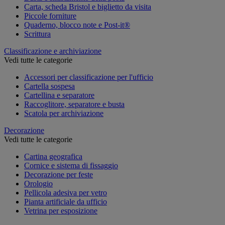
Carta, scheda Bristol e biglietto da visita
Piccole forniture
Quaderno, blocco note e Post-it®
Scrittura
Classificazione e archiviazione
Vedi tutte le categorie
Accessori per classificazione per l'ufficio
Cartella sospesa
Cartellina e separatore
Raccoglitore, separatore e busta
Scatola per archiviazione
Decorazione
Vedi tutte le categorie
Cartina geografica
Cornice e sistema di fissaggio
Decorazione per feste
Orologio
Pellicola adesiva per vetro
Pianta artificiale da ufficio
Vetrina per esposizione