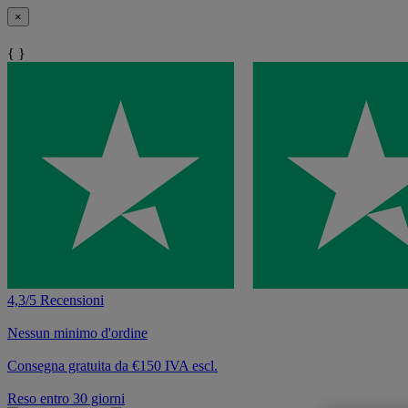
×
{ }
4,3/5 Recensioni
Nessun minimo d'ordine
Consegna gratuita da €150 IVA escl.
Reso entro 30 giorni