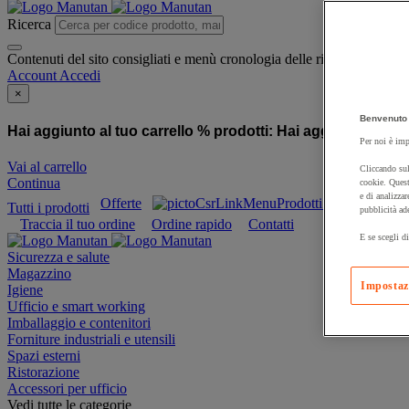
Ricerca
Contenuti del sito consigliati e menù cronologia delle ricerche
Account
Accedi
×
Benvenuto 
Hai aggiunto al tuo carrello % prodotti:
Hai aggiunto al tuo
Per noi è imp
Vai al carrello
Cliccando sul
Continua
cookie. Quest
e di analizzar
Offerte
Prodotti sostenibili
Tutti i prodotti
pubblicità ad
Traccia il tuo ordine
Ordine rapido
Contatti
E se scegli di
Sicurezza e salute
Magazzino
Impostaz
Igiene
Ufficio e smart working
Imballaggio e contenitori
Forniture industriali e utensili
Spazi esterni
Ristorazione
Accessori per ufficio
Vedi tutte le categorie