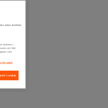
ua senza accettare
er attraverso i
l nostro sito Web
sigenze e una
ta consegna
ca dei cookie
utti i cookie