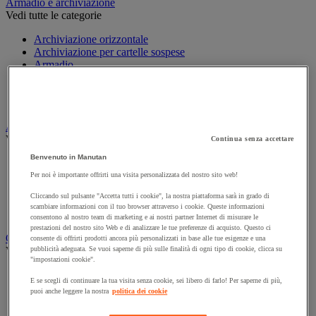
Armadio e archiviazione
Vedi tutte le categorie
Archiviazione orizzontale
Archiviazione per cartelle sospese
Armadio
Armadio per ufficio
Carrello da ufficio
Libreria
Audiovisivi
Vedi tutte le categorie
Continua senza accettare
Benvenuto in Manutan
Attrezzature audio e Hi-Fi
Connessione audio e video
Per noi è importante offrirti una visita personalizzata del nostro sito web!
Fotocamera, videocamera e binocolo
Cliccando sul pulsante "Accetta tutti i cookie", la nostra piattaforma sarà in grado di
Insonorizzazione e registrazione professionali
scambiare informazioni con il tuo browser attraverso i cookie. Queste informazioni
Strumenti per proiezione e videoproiezione
consentono al nostro team di marketing e ai nostri partner Internet di misurare le
prestazioni del nostro sito Web e di analizzare le tue preferenze di acquisto. Questo ci
Cancelleria e forniture per ufficio
consente di offrirti prodotti ancora più personalizzati in base alle tue esigenze e una
Vedi tutte le categorie
pubblicità adeguata. Se vuoi saperne di più sulle finalità di ogni tipo di cookie, clicca su
"impostazioni cookie".
Agenda, calendario e sottomano
E se scegli di continuare la tua visita senza cookie, sei libero di farlo! Per saperne di più,
Busta e smistamento della posta
puoi anche leggere la nostra
politica dei cookie
Carta, scheda Bristol e biglietto da visita
Piccole forniture