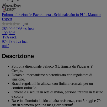
Poltrona direzionale Favora nera - Schienale alto in PU - Manutan
Expert
(0)
Nessuna
285,00 € IVA esclusa
valutazione
199,50 €
Stesso
link
IVA escl.
alla
974,78 €
Iva incl.
pagina.
unità
Descrizione
Poltrona direzionale Sahuco XL firmata da Piqueras Y
Crespo.
Dotato di meccanismo sincronizzato con regolatore di
tensione.
Bracci regolabili in altezza con finitura cromata per un
comfort ottimale.
Schienale e seduta in rete di nylon, personalizzabili in tessuto
e colore.
Base in alluminio lucido ad alta resistenza, con 5 raggi e 70
cm di diametro per una maggiore stabilità.