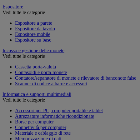
Espositore
Vedi tutte le categorie
Espositore a parete
Espositore da tavolo
Espositore mobile
Espositore su base
Incasso e gestione delle monete
Vedi tutte le categorie
Cassetta porta-valuta
Contasoldi e porta-monete
Contatore/separatore di monete e rilevatore di banconote false
Scanner di codice a barre e accessori
Informatica e supporti multimediali
Vedi tutte le categorie
Accessori per PC, computer portatile e tablet
Attrezzature informatiche ricondizionate
Borse per computer
Connettività per computer
Materiale e cablaggio di rete
Memorizzazione di dati