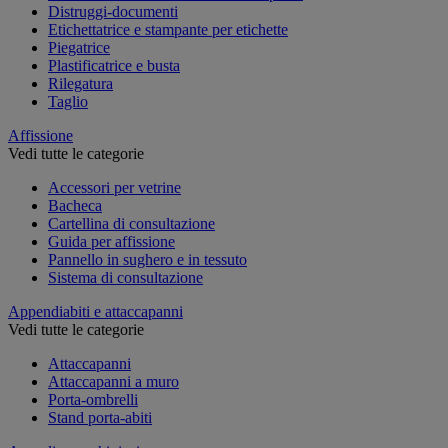
Distruggi-documenti
Etichettatrice e stampante per etichette
Piegatrice
Plastificatrice e busta
Rilegatura
Taglio
Affissione
Vedi tutte le categorie
Accessori per vetrine
Bacheca
Cartellina di consultazione
Guida per affissione
Pannello in sughero e in tessuto
Sistema di consultazione
Appendiabiti e attaccapanni
Vedi tutte le categorie
Attaccapanni
Attaccapanni a muro
Porta-ombrelli
Stand porta-abiti