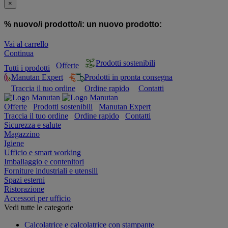
×
% nuovo/i prodotto/i:
un nuovo prodotto:
Vai al carrello
Continua
Prodotti sostenibili
Offerte
Tutti i prodotti
Manutan Expert
Prodotti in pronta consegna
Traccia il tuo ordine
Ordine rapido
Contatti
Offerte
Prodotti sostenibili
Manutan Expert
Traccia il tuo ordine
Ordine rapido
Contatti
Sicurezza e salute
Magazzino
Igiene
Ufficio e smart working
Imballaggio e contenitori
Forniture industriali e utensili
Spazi esterni
Ristorazione
Accessori per ufficio
Vedi tutte le categorie
Calcolatrice e calcolatrice con stampante