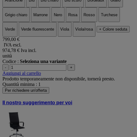
Arancione
Blu
Blu chiaro
Blu scuro
Bordeaux
Giallo
Grigio chiaro
Marrone
Nero
Rosa
Rosso
Turchese
Verde
Verde fluorescente
Viola
Viola/rosa
+ Colore seduta
799,00 €
IVA escl.
974,78 €
Iva incl.
unità
Codice :
Seleziona una variante
-
+
Aggiungi al carrello
Prodotto temporaneamente non disponibile, tornerà presto.
Quantità minima : 1
Per richiedere un'offerta
Il nostro suggerimento per voi