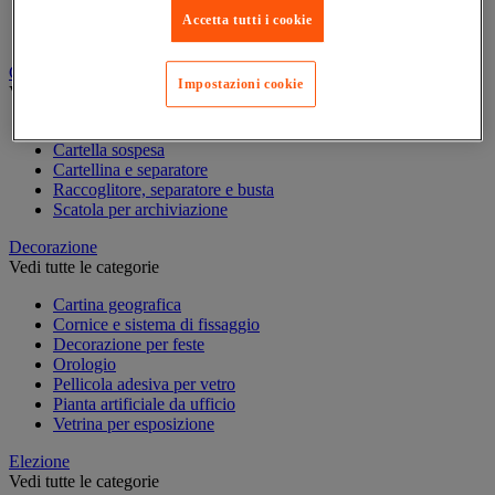
Quaderno, blocco note e Post-it®
Accetta tutti i cookie
Scrittura
Classificazione e archiviazione
Impostazioni cookie
Vedi tutte le categorie
Accessori per classificazione per l'ufficio
Cartella sospesa
Cartellina e separatore
Raccoglitore, separatore e busta
Scatola per archiviazione
Decorazione
Vedi tutte le categorie
Cartina geografica
Cornice e sistema di fissaggio
Decorazione per feste
Orologio
Pellicola adesiva per vetro
Pianta artificiale da ufficio
Vetrina per esposizione
Elezione
Vedi tutte le categorie