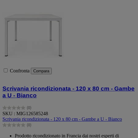
Confronta
Compara
Scrivania ricondizionata - 120 x 80 cm - Gambe
a U - Bianco
(0)
0.0
SKU : MIG126585248
su
Scrivania ricondizionata - 120 x 80 cm - Gambe a U - Bianco
5
(0)
stelle.
0.0
su
Prodotto ricondizionato in Francia dai nostri esperti di