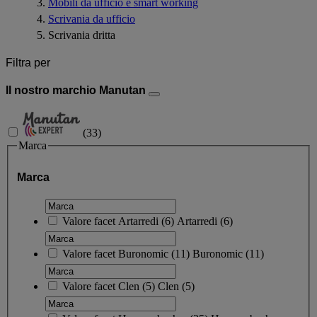
Mobili da ufficio e smart working
Scrivania da ufficio
Scrivania dritta
Filtra per
Il nostro marchio Manutan
(
33
)
Marca
Marca
Valore facet
Artarredi
(
6
)
Artarredi
(6)
Valore facet
Buronomic
(
11
)
Buronomic
(11)
Valore facet
Clen
(
5
)
Clen
(5)