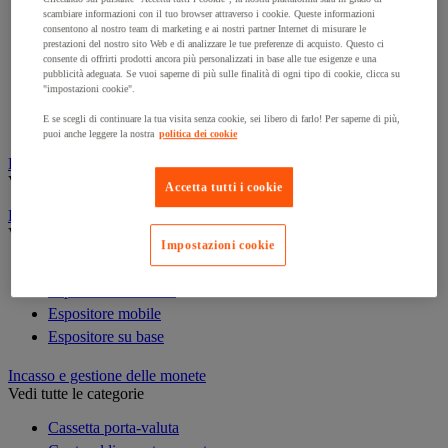
Cornice e sistema di fissaggio
scambiare informazioni con il tuo browser attraverso i cookie. Queste informazioni
consentono al nostro team di marketing e ai nostri partner Internet di misurare le
Decorazione per feste
prestazioni del nostro sito Web e di analizzare le tue preferenze di acquisto. Questo ci
Orologio
consente di offrirti prodotti ancora più personalizzati in base alle tue esigenze e una
pubblicità adeguata. Se vuoi saperne di più sulle finalità di ogni tipo di cookie, clicca su
Pellicola adesiva per vetro
"impostazioni cookie".
Pianta artificiale da ufficio
E se scegli di continuare la tua visita senza cookie, sei libero di farlo! Per saperne di più,
Vetrina per esposizione
puoi anche leggere la nostra
politica dei cookie
Elezione
Vedi tutte le categorie
Accetta tutti i cookie
Espositore
Vedi tutte le categorie
Impostazioni cookie
Espositore a parete
Espositore da tavolo
Espositore mobile
Espositore su base
Incasso e gestione delle monete
Vedi tutte le categorie
Cassetta porta-valuta