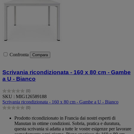
Confronta
Compara
Scrivania ricondizionata - 160 x 80 cm - Gambe
a U - Bianco
(0)
0.0
SKU : MIG126589188
su
Scrivania ricondizionata - 160 x 80 cm - Gambe a U - Bianco
5
(0)
stelle.
0.0
su
Prodotto ricondizionato in Francia dai nostri esperti di
5
Manutan in ottime condizioni. Sobria, pratica e duratura,
stelle.
questa scrivania si adatta a tutte le vostre esigenze per lavorare