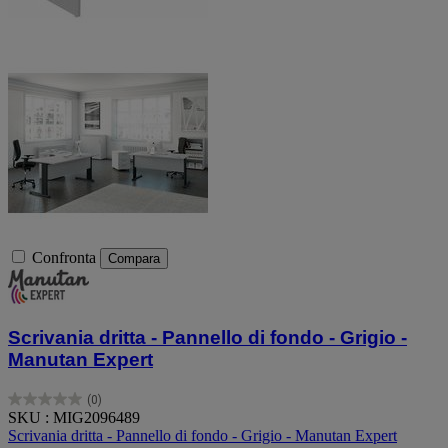
Confronta
Compara
Scrivania dritta - Pannello di fondo - Grigio -
Manutan Expert
(0)
0.0
SKU : MIG2096489
su
Scrivania dritta - Pannello di fondo - Grigio - Manutan Expert
5