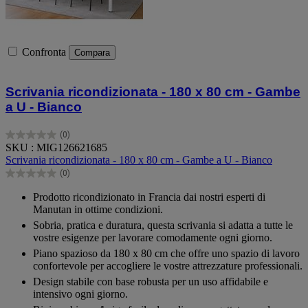
Confronta
Compara
Scrivania ricondizionata - 180 x 80 cm - Gambe
a U - Bianco
(0)
0.0
SKU : MIG126621685
su
Scrivania ricondizionata - 180 x 80 cm - Gambe a U - Bianco
5
(0)
stelle.
0.0
su
Prodotto ricondizionato in Francia dai nostri esperti di
5
Manutan in ottime condizioni.
stelle.
Sobria, pratica e duratura, questa scrivania si adatta a tutte le
vostre esigenze per lavorare comodamente ogni giorno.
Piano spazioso da 180 x 80 cm che offre uno spazio di lavoro
confortevole per accogliere le vostre attrezzature professionali.
Design stabile con base robusta per un uso affidabile e
intensivo ogni giorno.