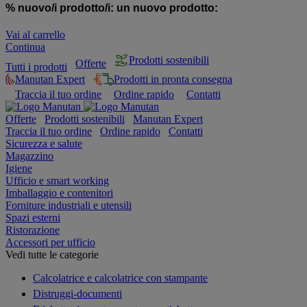
% nuovo/i prodotto/i:
un nuovo prodotto:
Vai al carrello
Continua
Prodotti sostenibili
Offerte
Tutti i prodotti
Manutan Expert
Prodotti in pronta consegna
Traccia il tuo ordine
Ordine rapido
Contatti
Offerte
Prodotti sostenibili
Manutan Expert
Traccia il tuo ordine
Ordine rapido
Contatti
Sicurezza e salute
Magazzino
Igiene
Ufficio e smart working
Imballaggio e contenitori
Forniture industriali e utensili
Spazi esterni
Ristorazione
Accessori per ufficio
Vedi tutte le categorie
Calcolatrice e calcolatrice con stampante
Distruggi-documenti