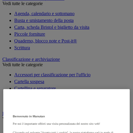
Vedi tutte le categorie
Agenda, calendario e sottomano
Busta e smistamento della posta
Carta, scheda Bristol e biglietto da visita
Piccole forniture
Quaderno, blocco note e Post-it®
Scrittura
Classificazione e archiviazione
Vedi tutte le categorie
Accessori per classificazione per l'ufficio
Cartella sospesa
Cartellina e separatore
Raccoglitore, separatore e busta
Scatola per archiviazione
Decorazione
Benvenuto in Manutan
Vedi tutte le categorie
Per noi è importante offrirti una visita personalizzata del nostro sito web!
Cartina geografica
Cliccando sul pulsante "Accetta tutti i cookie", la nostra piattaforma sarà in grado di