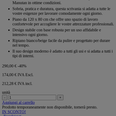
5
Manutan in ottime condizioni.
stelle.
Sobria, pratica e duratura, questa scrivania si adatta a tutte le
vostre esigenze per lavorare comodamente ogni giorno.
Piano da 120 x 80 cm che offre uno spazio di lavoro
confortevole per accogliere le vostre attrezzature professionali.
Design stabile con base robusta per un uso affidabile e
intensivo ogni giorno.
Ripiano bianco/beige facile da pulire e progettato per durare
nel tempo.
Il suo design moderno è adatto a tutti gli usi e si adatta a tutti i
tipi di interni.
290,00 €
-40%
174,00 €
IVA Escl.
212,28 € IVA incl.
unità
-
+
Aggiungi al carrello
Prodotto temporaneamente non disponibile, tornerà presto.
IN SCONTO!