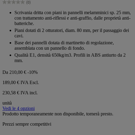
(0)
stelle.
0.0
su
Scrivania dritta con piani in pannelli melamminici sp. 25 mm,
5
con trattamento anti-riflessi e anti-graffio, dalle proprietà anti-
stelle.
batteriche.
Piani dotati di 2 otturatori, diam. 80 mm, per il passaggio dei
cavi.
Base dei pannelli dotata di martinetto di regolazione,
assemblata con un pannello di fondo.
Qualità E1, densità 650kg/m3. Profili in ABS antiurto da 2
mm.
Da
210,00 €
-10%
189,00 €
IVA Escl.
230,58 € IVA incl.
unità
Vedi le 4 opzioni
Prodotto temporaneamente non disponibile, tornerà presto.
Prezzi sempre competitivi