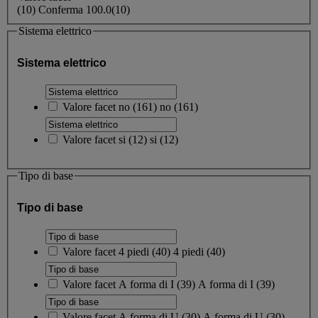
(
10
)
Conferma
100.0
(10)
Sistema elettrico
Sistema elettrico
Valore facet
no
(
161
)
no
(161)
Valore facet
si
(
12
)
si
(12)
Tipo di base
Tipo di base
Valore facet
4 piedi
(
40
)
4 piedi
(40)
Valore facet
A forma di I
(
39
)
A forma di I
(39)
Valore facet
A forma di U
(
30
)
A forma di U
(30)