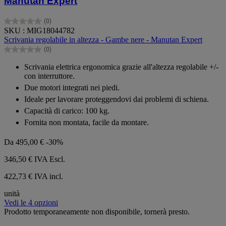
Manutan Expert
(0)
0.0
SKU : MIG18044782
su
Scrivania regolabile in altezza - Gambe nere - Manutan Expert
5
(0)
stelle.
0.0
su
Scrivania elettrica ergonomica grazie all'altezza regolabile +/-
5
con interruttore.
stelle.
Due motori integrati nei piedi.
Ideale per lavorare proteggendovi dai problemi di schiena.
Capacità di carico: 100 kg.
Fornita non montata, facile da montare.
Da
495,00 €
-30%
346,50 €
IVA Escl.
422,73 € IVA incl.
unità
Vedi le 4 opzioni
Prodotto temporaneamente non disponibile, tornerà presto.