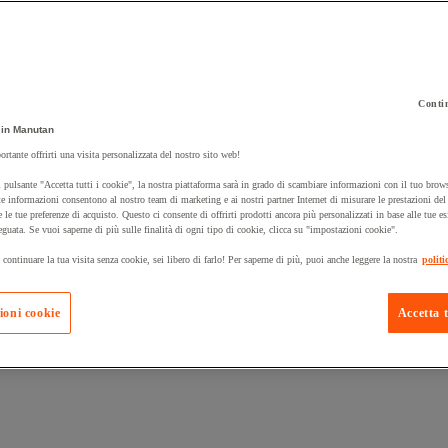
Contin
in Manutan
 carrello un prodotto:
ortante offrirti una visita personalizzata del nostro sito web!
 pulsante "Accetta tutti i cookie", la nostra piattaforma sarà in grado di scambiare informazioni con il tuo brows
e informazioni consentono al nostro team di marketing e ai nostri partner Internet di misurare le prestazioni de
e le tue preferenze di acquisto. Questo ci consente di offrirti prodotti ancora più personalizzati in base alle tue e
Prodotti in pron
Manutan Expert
eguata. Se vuoi saperne di più sulle finalità di ogni tipo di cookie, clicca su "impostazioni cookie".
 continuare la tua visita senza cookie, sei libero di farlo! Per saperne di più, puoi anche leggere la nostra
politi
ioni cookie
Accetta t