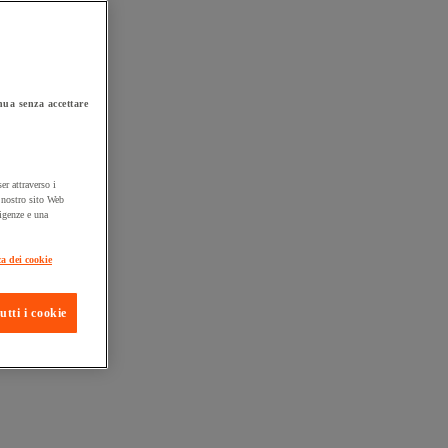
ua senza accettare
er attraverso i
l nostro sito Web
sigenze e una
ta consegna
ca dei cookie
utti i cookie