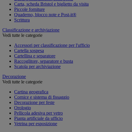
Carta, scheda Bristol e biglietto da visita
Piccole forniture
Quaderno, blocco note e Post-it®
Scrittura
Classificazione e archiviazione
Vedi tutte le categorie
Accessori per classificazione per l'ufficio
Cartella sospesa
Cartellina e separatore
Raccoglitore, separatore e busta
Scatola per archiviazione
Decorazione
Vedi tutte le categorie
Cartina geografica
Cornice e sistema di fissaggio
Decorazione per feste
Orologio
Pellicola adesiva per vetro
Pianta artificiale da ufficio
Vetrina per esposizione