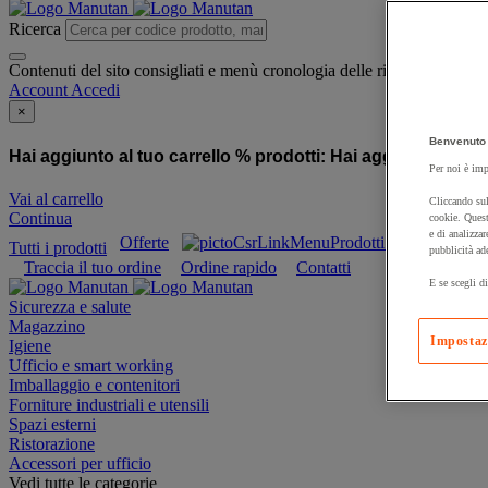
Ricerca
Contenuti del sito consigliati e menù cronologia delle ricerche
Account
Accedi
×
Benvenuto 
Hai aggiunto al tuo carrello % prodotti:
Hai aggiunto al tuo
Per noi è imp
Vai al carrello
Cliccando sul
Continua
cookie. Quest
e di analizzar
Offerte
Prodotti sostenibili
Tutti i prodotti
pubblicità ad
Traccia il tuo ordine
Ordine rapido
Contatti
E se scegli di
Sicurezza e salute
Magazzino
Impostaz
Igiene
Ufficio e smart working
Imballaggio e contenitori
Forniture industriali e utensili
Spazi esterni
Ristorazione
Accessori per ufficio
Vedi tutte le categorie