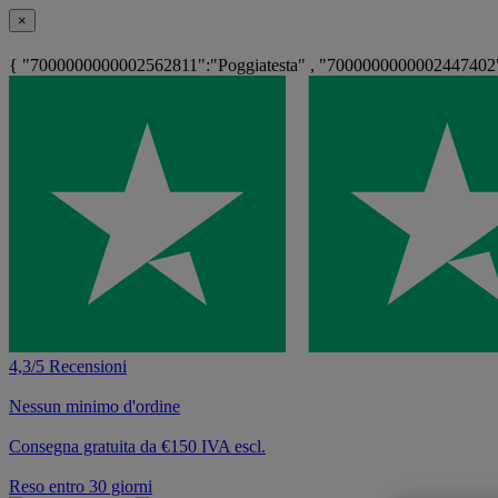
×
{ "7000000000002562811":"Poggiatesta" , "7000000000002447402"
4,3/5 Recensioni
Nessun minimo d'ordine
Consegna gratuita da €150 IVA escl.
Reso entro 30 giorni